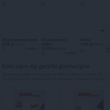
Żel pod prysznic męski
Żel pod prysznic
Śliwka
9,99 zł
5,69 zł
Adidas
11,99 zł
22,90 zł
12,99 zł
Sp
Carrefour
14,99 zł
Pr
Carrefour
Kończące się gazetki promocyjne
Sprawdź gazetki promocyjne, w których masz ostatnie 24h
na złapanie ofert promocyjnych, rabatów i ciekawych okazji