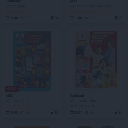
Kaufland
ALDI
Mocny Starty
Wygodna odzież i nie tylko!
JUŻ OD JUTRA!
DO ROZPOCZĘCIA 2 DNI
10.08 - 12.08
24
11.08 - 14.08
15
NOWA!
ALDI
Kaufland
Wybieram ALDI
Wyprawka z klasą
JUŻ OD JUTRA!
DO KOŃCA 2 DNI
10.08 - 14.08
43
30.07 - 11.08
36