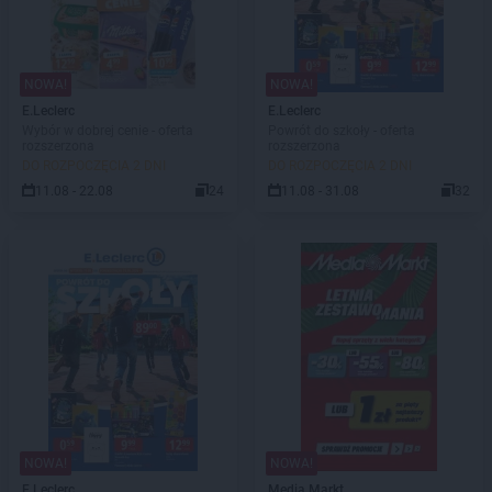
NOWA!
NOWA!
E.Leclerc
E.Leclerc
Wybór w dobrej cenie - oferta
Powrót do szkoły - oferta
rozszerzona
rozszerzona
DO ROZPOCZĘCIA 2 DNI
DO ROZPOCZĘCIA 2 DNI
11.08 - 22.08
24
11.08 - 31.08
32
NOWA!
NOWA!
E.Leclerc
Media Markt