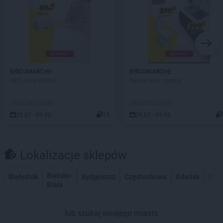
BRICOMARCHE
BRICOMARCHE
HOT cena Online!
Nasze ceny rządzą!
OSTATNI DZIEŃ!
OSTATNI DZIEŃ!
29.07 - 09.08
15
29.07 - 09.08
Lokalizacje sklepów
Bielsko-
Białystok
Bydgoszcz
Częstochowa
Gdańsk
Gdy
Biała
lub szukaj swojego miasta