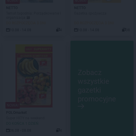
NOWA!
NOWA!
NETTO
NETTO
Temat tygodnia: Porządkowanie i
Gazetka spożywcza
organizacja 🗃️
DO ROZPOCZĘCIA 3 DNI
DO ROZPOCZĘCIA 3 DNI
10.08 - 14.08
4
10.08 - 14.08
38
Zobacz
wszystkie
gazetki
promocyjne
NOWA!
POLOmarket
Super HITY na weekend
DO KOŃCA 1 DZIEŃ
06.08 - 08.08
4