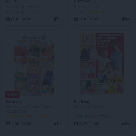
NETTO
Biedronka
Gazetka spożywcza
Hity i inspiracje
DO KOŃCA 1 DZIEŃ
DO ROZPOCZĘCIA 3 DNI
03.08 - 08.08
37
10.08 - 22.08
44
NOWA!
E.Leclerc
Kaufland
Wybór w dobrej cenie - oferta
Wyprawka z klasą
rozszerzona
DO ROZPOCZĘCIA 4 DNI
AKTUALNA GAZETKA
11.08 - 22.08
24
30.07 - 11.08
36