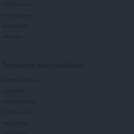
PEPCO Kraków
Dealz Warszawa
Dealz Gdańsk
OBI Lublin
Popularne sieci handlowe
Biedronka gazetka
Lidl gazetka
Kaufland gazetka
PEPCO gazetka
Netto gazetka
Dino gazetka