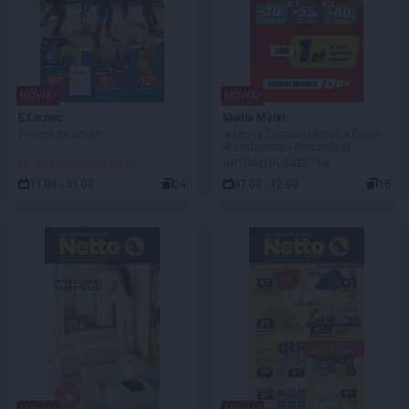
NOWA!
NOWA!
E.Leclerc
Media Markt
Powrót do szkoły
☀️Letnia ZestawoMania!☀️Kupuj
w zestawach i oszczędzaj
DO ROZPOCZĘCIA 4 DNI
AKTUALNA GAZETKA
11.08 - 31.08
24
07.08 - 12.08
15