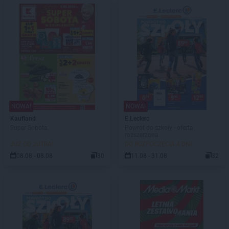
NOWA!
NOWA!
Kaufland
E.Leclerc
Super Sobota
Powrót do szkoły - oferta
rozszerzona
JUŻ OD JUTRA!
DO ROZPOCZĘCIA 4 DNI
08.08 - 08.08
30
11.08 - 31.08
32