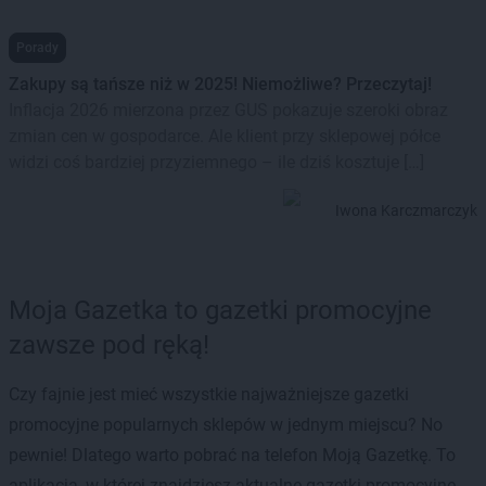
Porady
Zakupy są tańsze niż w 2025! Niemożliwe? Przeczytaj!
Inflacja 2026 mierzona przez GUS pokazuje szeroki obraz
zmian cen w gospodarce. Ale klient przy sklepowej półce
widzi coś bardziej przyziemnego – ile dziś kosztuje […]
Iwona Karczmarczyk
Moja Gazetka to gazetki promocyjne
zawsze pod ręką!
Czy fajnie jest mieć wszystkie najważniejsze gazetki
promocyjne popularnych sklepów w jednym miejscu? No
pewnie! Dlatego warto pobrać na telefon Moją Gazetkę. To
aplikacja, w której znajdziesz aktualne gazetki promocyjne