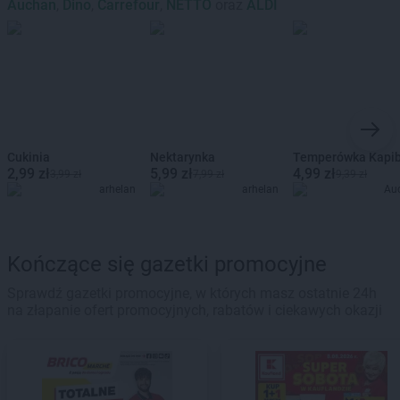
Auchan
,
Dino
,
Carrefour
,
NETTO
oraz
ALDI
Cukinia
Nektarynka
Temperówka Kapi
2,99 zł
5,99 zł
4,99 zł
3,99 zł
7,99 zł
9,39 zł
arhelan
arhelan
Au
Kończące się gazetki promocyjne
Sprawdź gazetki promocyjne, w których masz ostatnie 24h
na złapanie ofert promocyjnych, rabatów i ciekawych okazji