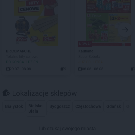
NOWA!
BRICOMARCHE
Kaufland
Totalne hity cenowe
Super Sobota
DO KOŃCA 1 DZIEŃ
JUŻ OD JUTRA!
29.07 - 08.08
9
08.08 - 08.08
Lokalizacje sklepów
Bielsko-
Białystok
Bydgoszcz
Częstochowa
Gdańsk
Gdy
Biała
lub szukaj swojego miasta