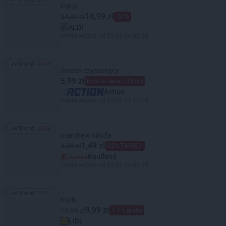
Trend: 2653
Persil
16,99 zł
34,99 zł
-51%
ALDI
Oferta ważna od 05.08 do 08.08
Trend:
2469
Trend: 2469
środek czyszczący
5,99 zł
Niższa cena z 30 dni
Action
Oferta ważna od 05.08 do 11.08
Trend:
2456
Trend: 2456
marchew młoda
1,49 zł
3,99 zł
62% TANIEJ!
Kaufland
Oferta ważna od 06.08 do 08.08
Trend:
2427
Trend: 2427
Kurki
9,99 zł
19,99 zł
1 + 1 gratis
LIDL