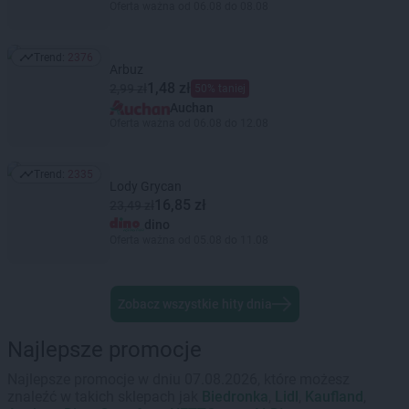
Oferta ważna od 06.08 do 08.08
Trend:
2376
Trend: 2376
Arbuz
1,48 zł
2,99 zł
50% taniej
Auchan
Oferta ważna od 06.08 do 12.08
Trend:
2335
Trend: 2335
Lody Grycan
16,85 zł
23,49 zł
dino
Oferta ważna od 05.08 do 11.08
Zobacz wszystkie hity dnia
Najlepsze promocje
Najlepsze promocje w dniu 07.08.2026, które możesz
znaleźć w takich sklepach jak
Biedronka
,
Lidl
,
Kaufland
,