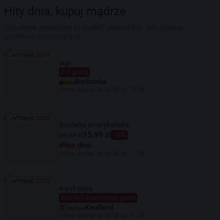
Hity dnia, kupuj mądrze
Codziennie pomożemy Ci znaleźć ciekawe hity zakupowe w
gazetkach promocyjnych
Trend:
3075
Trend: 3075
skyr
2+1 gratis
Biedronka
Oferta ważna od 06.08 do 12.08
Trend:
3037
Trend: 3037
Borówka amerykańska
15,99 zł
24,99 zł
-36%
dino
Oferta ważna od 05.08 do 11.08
Trend:
2723
Trend: 2723
4-pak piwa
Kup 1+1 4-pak tańszy gratis
Kaufland
Oferta ważna od 06.08 do 11.08