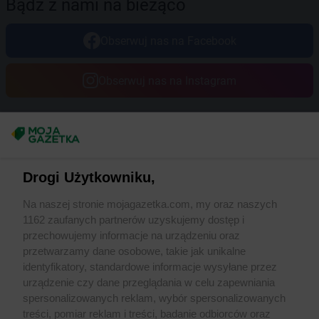
Bądź z nami na bieżąco
Obserwuj nas na Facebook
Obserwuj nas na Instagram
Masz sugestie lub pytania?
Napisz do nas:
support@mojagazetka.com
Drogi Użytkowniku,
Współpraca z nami
Na naszej stronie mojagazetka.com, my oraz naszych
Zobacz szczegóły
1162 zaufanych partnerów uzyskujemy dostęp i
Retail Radar – analiza rynku
przechowujemy informacje na urządzeniu oraz
przetwarzamy dane osobowe, takie jak unikalne
identyfikatory, standardowe informacje wysyłane przez
Wasze ulubione produkty
urządzenie czy dane przeglądania w celu zapewniania
spersonalizowanych reklam, wybór spersonalizowanych
Regulamin serwisu i polityka prywatności
treści, pomiar reklam i treści, badanie odbiorców oraz