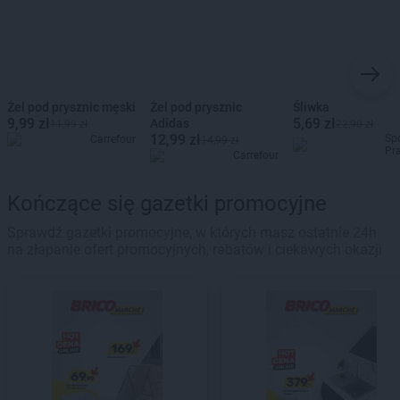
Żel pod prysznic męski
Żel pod prysznic
Śliwka
9,99 zł
5,69 zł
Adidas
11,99 zł
22,90 zł
12,99 zł
Sp
Carrefour
14,99 zł
Pr
Carrefour
Kończące się gazetki promocyjne
Sprawdź gazetki promocyjne, w których masz ostatnie 24h
na złapanie ofert promocyjnych, rabatów i ciekawych okazji