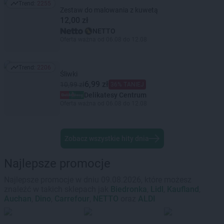
Trend:
2255
Trend: 2255
Zestaw do malowania z kuwetą
12,00 zł
NETTO
Oferta ważna od 06.08 do 12.08
Trend:
2206
Trend: 2206
Śliwki
6,99 zł
10,99 zł
36% TANIEJ
Delikatesy Centrum
Oferta ważna od 06.08 do 12.08
Zobacz wszystkie hity dnia
Najlepsze promocje
Najlepsze promocje w dniu 09.08.2026, które możesz
znaleźć w takich sklepach jak
Biedronka
,
Lidl
,
Kaufland
,
Auchan
,
Dino
,
Carrefour
,
NETTO
oraz
ALDI