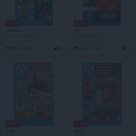
NOWA!
NOWA!
Carrefour
LIDL
W sumie najlepszy
Od poniedziałku
JUŻ OD JUTRA!
JUŻ OD JUTRA!
10.08 - 14.08
59
10.08 - 11.08
96
NOWA!
NOWA!
ALDI
ALDI