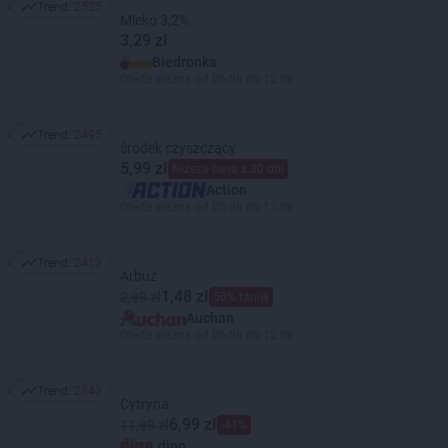
Trend:
2525
Trend: 2525
Mleko 3,2%
3,29 zł
Biedronka
Oferta ważna od 06.08 do 12.08
Trend:
2495
Trend: 2495
środek czyszczący
5,99 zł
Niższa cena z 30 dni
Action
Oferta ważna od 05.08 do 11.08
Trend:
2413
Trend: 2413
Arbuz
1,48 zł
2,99 zł
50% taniej
Auchan
Oferta ważna od 06.08 do 12.08
Trend:
2343
Trend: 2343
Cytryna
6,99 zł
11,99 zł
-41%
dino