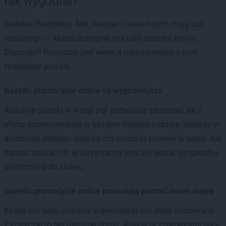
tak wygodna?
Gazetka Biedronka, Aldi, Auchan i wiele innych mają coś
wspólnego — każda dostępna jest jako gazetka online.
Dlaczego? Powodów jest wiele, a najważniejsze z nich
znajdziesz poniżej.
Gazetki promocyjne online są wygodniejsze
Aktualne gazetki w wersji pdf pozwalają zapoznać się z
ofertą supermarketów w każdym miejscu i czasie. Siedząc w
autobusie, pilnując dziecka czy podczas przerwy w pracy. Nie
musisz szukać ich w skrzynce na listy ani jechać po gazetkę
promocyjną do sklepu.
Gazetki promocyjne online pozwalają poznać nowe sklepy
Każdy ma swój ulubiony supermarket czy sklep budowlany.
Zazwyczaj to ten najbliżej domu. Aplikacja z gazetkami taka,