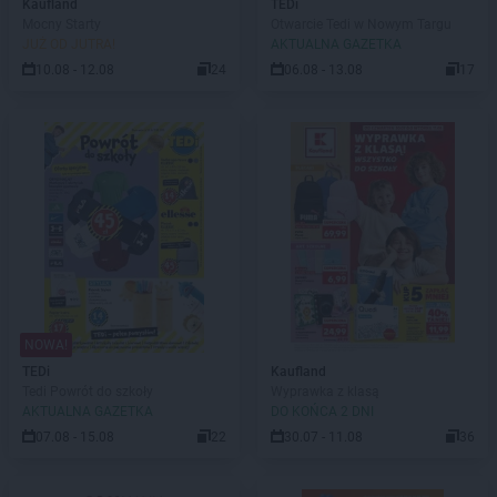
Kaufland
TEDi
Mocny Starty
Otwarcie Tedi w Nowym Targu
JUŻ OD JUTRA!
AKTUALNA GAZETKA
10.08 - 12.08
24
06.08 - 13.08
17
NOWA!
TEDi
Kaufland
Tedi Powrót do szkoły
Wyprawka z klasą
AKTUALNA GAZETKA
DO KOŃCA 2 DNI
07.08 - 15.08
22
30.07 - 11.08
36