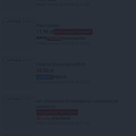
Oferta ważna od 05.08 do 11.08
Trend:
2298
Trend: 2298
Piwo Żywiec
11,96 zł
przy zakupie 2x4-pack
Intermarche
Oferta ważna od 06.08 do 12.08
Trend:
2274
Trend: 2274
Piżama dziewczęca Stitch
35,00 zł
PEPCO
Oferta ważna od 06.08 do 12.08
Trend:
2270
art. chemiczne do sprzątania i odświeżacze
Trend: 2270
powietrza
drugiprodukt 80% taniej
Kaufland
Oferta ważna od 06.08 do 11.08