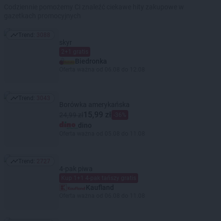
Codziennie pomożemy Ci znaleźć ciekawe hity zakupowe w
gazetkach promocyjnych
Trend:
3088
Trend: 3088
skyr
2+1 gratis
Biedronka
Oferta ważna od 06.08 do 12.08
Trend:
3043
Trend: 3043
Borówka amerykańska
15,99 zł
24,99 zł
-36%
dino
Oferta ważna od 05.08 do 11.08
Trend:
2727
Trend: 2727
4-pak piwa
Kup 1+1 4-pak tańszy gratis
Kaufland
Oferta ważna od 06.08 do 11.08