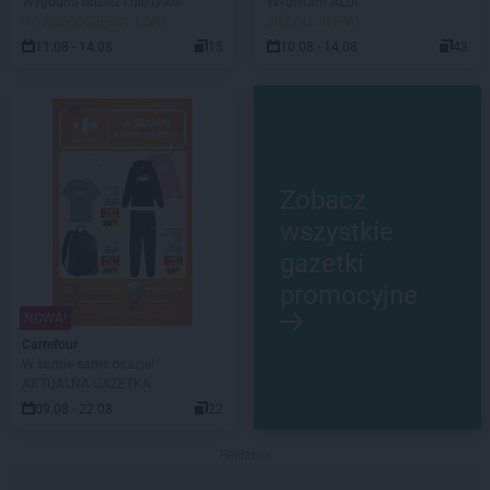
Wygodna odzież i nie tylko!
Wybieram ALDI
DO ROZPOCZĘCIA 2 DNI
JUŻ OD JUTRA!
11.08 - 14.08
15
10.08 - 14.08
43
Zobacz
wszystkie
gazetki
promocyjne
NOWA!
Carrefour
W sumie same okazje!
AKTUALNA GAZETKA
09.08 - 22.08
22
Reklama