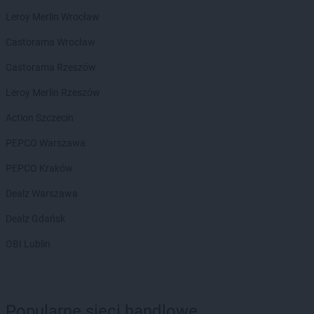
Biedronka
Biały Bór
Leroy Merlin Wrocław
Biedronka
Białystok
Biedronka
Biecz
Castorama Wrocław
Biedronka
Biedronka
Castorama Rzeszów
Biedronka
Biedrusko
Biedronka
Bielany Wrocławskie
Leroy Merlin Rzeszów
Biedronka
Bielawa
Action Szczecin
Biedronka
Bielsk
Biedronka
Bielsk Podlaski
PEPCO Warszawa
Biedronka
Bielsko-Biała
PEPCO Kraków
Biedronka
Biertowice
Biedronka
Bieruń
Dealz Warszawa
Biedronka
Bierutów
Dealz Gdańsk
Biedronka
Biłgoraj
Biedronka
Biskupice
OBI Lublin
Biedronka
Biskupiec
Biedronka
Blachownia
Biedronka
Błażowa
Biedronka
Błędów
Popularne sieci handlowe