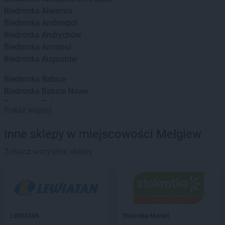
Biedronka
Alwernia
Biedronka
Andrespol
Biedronka
Andrychów
Biedronka
Annopol
Biedronka
Augustów
Biedronka
Babice
Biedronka
Babice Nowe
Biedronka
Babimost
Pokaż więcej
Biedronka
Baborów
Biedronka
Banie
Inne sklepy w miejscowości Mełgiew
Biedronka
Banie Mazurskie
Biedronka
Zobacz wszystkie sklepy
Banino
Biedronka
Baniocha
Biedronka
Baranowo
Biedronka
Barciany
Biedronka
Barcin
Biedronka
Barczewo
LEWIATAN
Stokrotka Market
Biedronka
Bardo