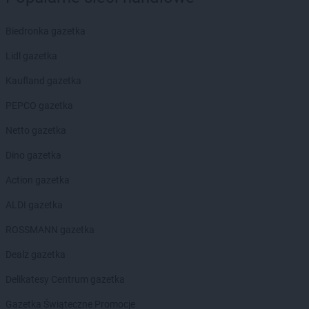
Biedronka
Bliżyn
Biedronka
Błonie
Biedronka gazetka
Biedronka
Bobolice
Lidl gazetka
Biedronka
Bobowa
Biedronka
Bobrowiec
Kaufland gazetka
Biedronka
Bobrowniki
PEPCO gazetka
Biedronka
Bochnia
Biedronka
Bochotnica
Netto gazetka
Biedronka
Bochotnica-Kolonia
Dino gazetka
Biedronka
Bodzentyn
Biedronka
Bogacica
Action gazetka
Biedronka
Bogatynia
ALDI gazetka
Biedronka
Boguchwała
Biedronka
Boguszów-Gorce
ROSSMANN gazetka
Biedronka
Bojano
Dealz gazetka
Biedronka
Bolesławice
Biedronka
Bolesławiec
Delikatesy Centrum gazetka
Biedronka
Bolków
Gazetka Świąteczne Promocje
Biedronka
Bolszewo