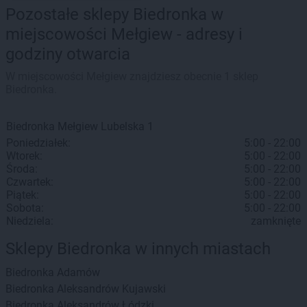
Pozostałe sklepy Biedronka w
miejscowości Mełgiew - adresy i
godziny otwarcia
W miejscowości Mełgiew znajdziesz obecnie 1 sklep
Biedronka.
Biedronka
Mełgiew
Lubelska 1
Poniedziałek:
5:00 - 22:00
Wtorek:
5:00 - 22:00
Środa:
5:00 - 22:00
Czwartek:
5:00 - 22:00
Piątek:
5:00 - 22:00
Sobota:
5:00 - 22:00
Niedziela:
zamknięte
Sklepy Biedronka w innych miastach
Biedronka
Adamów
Biedronka
Aleksandrów Kujawski
Biedronka
Aleksandrów Łódzki