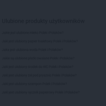
Biedronka
Bońki
Biedronka
Borek Wielkopolski
Biedronka
Borki
Ulubione produkty użytkowników
Biedronka
Borkowo
Biedronka
Borne Sulinowo
Jakie jest ulubione mleko Polek i Polaków?
Biedronka
Borówiec
Biedronka
Branice
Jaki jest ulubiony papier toaletowy Polek i Polaków?
Biedronka
Braniewo
Jaka jest ulubiona woda Polek i Polaków?
Biedronka
Brańsk
Biedronka
Brenna
Jakie są ulubione płatki owsiane Polek i Polaków?
Biedronka
Brodnica
Jaki jest ulubiony środek do WC Polek i Polaków?
Biedronka
Brusy
Biedronka
Brwinów
Jaki jest ulubiony żel pod prysznic Polek i Polaków?
Biedronka
Brzeg
Jaki jest ulubiony szampon Polek i Polaków?
Biedronka
Brzeg Dolny
Biedronka
Brześć Kujawski
Jaki jest ulubiony ręcznik papierowy Polek i Polaków?
Biedronka
Brzesko
Biedronka
Brzeszcze