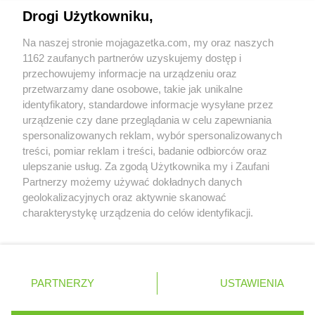
Napisz do nas:
support@mojagazetka.com
Biedronka
Bytom Odrzański
Drogi Użytkowniku,
Współpraca z nami
Biedronka
Bytów
Na naszej stronie mojagazetka.com, my oraz naszych
Zobacz szczegóły
Biedronka
Cegłów
1162 zaufanych partnerów uzyskujemy dostęp i
Retail Radar – analiza rynku
Biedronka
Charzyno
przechowujemy informacje na urządzeniu oraz
Biedronka
Chechło
przetwarzamy dane osobowe, takie jak unikalne
Biedronka
identyfikatory, standardowe informacje wysyłane przez
Chęciny
Wasze ulubione produkty
urządzenie czy dane przeglądania w celu zapewniania
Biedronka
Chełm
spersonalizowanych reklam, wybór spersonalizowanych
Biedronka
Chełmek
Regulamin serwisu i polityka prywatności
treści, pomiar reklam i treści, badanie odbiorców oraz
Biedronka
Chełmno
ulepszanie usług. Za zgodą Użytkownika my i Zaufani
Biedronka
Chełmża
Mapa strony
Partnerzy możemy używać dokładnych danych
Biedronka
Chmielnik
geolokalizacyjnych oraz aktywnie skanować
Biedronka
Chmielów
Zawsze najnowsze gazetki w naszej
Wszystkie miasta z lokalizacjami sklepów
charakterystykę urządzenia do celów identyfikacji.
Biedronka
Choceń
Ponieważ cenimy Twoją prywatność, prosimy o zgodę na
aplikacji
Biedronka
Chocianów
korzystanie z tych technologii poprzez kliknięcie
Biedronka
Chocianowice
„Akceptuję”. Zgoda jest dobrowolna i zawsze możesz ją
+ 1,5 mln zadowolonych kupujących
Biedronka
Chociwel
zmienić/wycofać klikając przycisk ustawień prywatności
Polska
Czechy
Ukraina
Litwa
Słowacja
Rumunia
PARTNERZY
USTAWIENIA
Biedronka
znajdujący się w lewym dolnym rogu strony
Choczewo
Biedronka
Chodecz