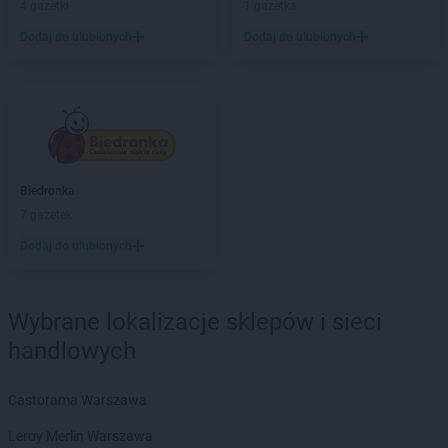
4 gazetki
1 gazetka
Biedronka
Barlinek
Dodaj do ulubionych
Dodaj do ulubionych
Biedronka
Bartoszyce
Biedronka
Barwice
Biedronka
Będzin
Biedronka
Bełchatów
Biedronka
Bełżyce
Biedronka
Bestwina
Biedronka
Bezrzecze
Biedronka
Biedronka
Biała
7 gazetek
Biedronka
Biała Parcela
Dodaj do ulubionych
Biedronka
Biała Piska
Biedronka
Biała Podlaska
Biedronka
Biała Rawska
Wybrane lokalizacje sklepów i sieci
Biedronka
Białe Błota
handlowych
Biedronka
Białka
Biedronka
Białka Tatrzańska
Castorama Warszawa
Biedronka
Białobrzegi
Biedronka
Białogard
Leroy Merlin Warszawa