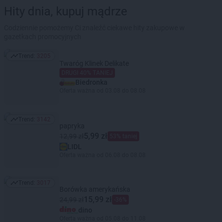
Hity dnia, kupuj mądrze
Codziennie pomożemy Ci znaleźć ciekawe hity zakupowe w
gazetkach promocyjnych
Trend:
3205
Trend: 3205
Twaróg Klinek Delikate
DRUGI 40% TANIEJ
Biedronka
Oferta ważna od 03.08 do 08.08
Trend:
3142
Trend: 3142
papryka
5,99 zł
12,99 zł
53% taniej
LIDL
Oferta ważna od 06.08 do 08.08
Trend:
3017
Trend: 3017
Borówka amerykańska
15,99 zł
24,99 zł
-36%
dino
Oferta ważna od 05.08 do 11.08