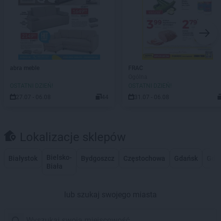
abra meble
FRAC
Ogólna
OSTATNI DZIEŃ!
OSTATNI DZIEŃ!
27.07 - 06.08
44
31.07 - 06.08
Lokalizacje sklepów
Bielsko-
Białystok
Bydgoszcz
Częstochowa
Gdańsk
Gdy
Biała
lub szukaj swojego miasta