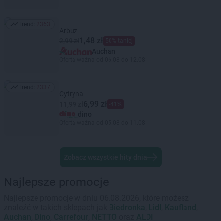
Trend:
2363
Trend: 2363
Arbuz
1,48 zł
2,99 zł
50% taniej
Auchan
Oferta ważna od 06.08 do 12.08
Trend:
2337
Trend: 2337
Cytryna
6,99 zł
11,99 zł
-41%
dino
Oferta ważna od 05.08 do 11.08
Zobacz wszystkie hity dnia
Najlepsze promocje
Najlepsze promocje w dniu 06.08.2026, które możesz
znaleźć w takich sklepach jak
Biedronka
,
Lidl
,
Kaufland
,
Auchan
,
Dino
,
Carrefour
,
NETTO
oraz
ALDI