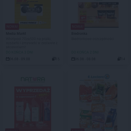
NOWA!
NOWA!
Media Markt
Biedronka
Whirlpool 70za500 na pralki,
Biedronkowe oszczędności
suszarki i zmywarki w zestawie z
akcesoriami!
DO KOŃCA 3 DNI
DO KOŃCA 2 DNI
06.08 - 09.08
15
06.08 - 08.08
14