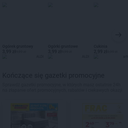
Ogórek gruntowy
Ogórki gruntowe
Cukinia
3,99 zł
3,99 zł
2,99 zł
9,99 zł
9,99 zł
3,99 zł
ALDI
ALDI
ar
Kończące się gazetki promocyjne
Sprawdź gazetki promocyjne, w których masz ostatnie 24h
na złapanie ofert promocyjnych, rabatów i ciekawych okazji