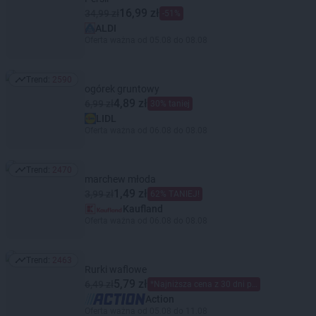
16,99 zł
34,99 zł
-51%
ALDI
Oferta ważna od 05.08 do 08.08
Trend:
2590
Trend: 2590
ogórek gruntowy
4,89 zł
6,99 zł
30% taniej
LIDL
Oferta ważna od 06.08 do 08.08
Trend:
2470
Trend: 2470
marchew młoda
1,49 zł
3,99 zł
62% TANIEJ!
Kaufland
Oferta ważna od 06.08 do 08.08
Trend:
2463
Trend: 2463
Rurki waflowe
5,79 zł
6,49 zł
*Najniższa cena z 30 dni przed obniżką
Action
Oferta ważna od 05.08 do 11.08