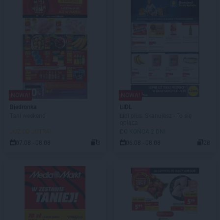
NOWA!
NOWA!
Biedronka
LIDL
Tani weekend
Lidl plus. Skanujesz - To się
opłaca
JUŻ OD JUTRA!
DO KOŃCA 2 DNI
07.08 - 08.08
3
06.08 - 08.08
28