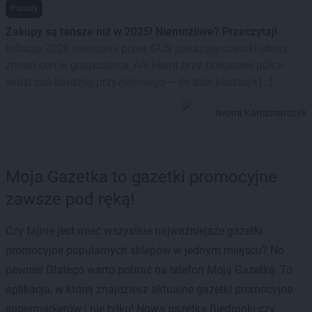
Porady
Zakupy są tańsze niż w 2025! Niemożliwe? Przeczytaj!
Inflacja 2026 mierzona przez GUS pokazuje szeroki obraz
zmian cen w gospodarce. Ale klient przy sklepowej półce
widzi coś bardziej przyziemnego – ile dziś kosztuje […]
Iwona Karczmarczyk
Moja Gazetka to gazetki promocyjne
zawsze pod ręką!
Czy fajnie jest mieć wszystkie najważniejsze gazetki
promocyjne popularnych sklepów w jednym miejscu? No
pewnie! Dlatego warto pobrać na telefon Moją Gazetkę. To
aplikacja, w której znajdziesz aktualne gazetki promocyjne
supermarketów i nie tylko! Nowa gazetka Biedronki czy