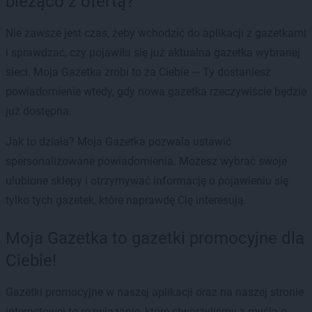
bieżąco z ofertą?
Nie zawsze jest czas, żeby wchodzić do aplikacji z gazetkami
i sprawdzać, czy pojawiła się już aktualna gazetka wybranej
sieci. Moja Gazetka zrobi to za Ciebie — Ty dostaniesz
powiadomienie wtedy, gdy nowa gazetka rzeczywiście będzie
już dostępna.
Jak to działa? Moja Gazetka pozwala ustawić
spersonalizowane powiadomienia. Możesz wybrać swoje
ulubione sklepy i otrzymywać informację o pojawieniu się
tylko tych gazetek, które naprawdę Cię interesują.
Moja Gazetka to gazetki promocyjne dla
Ciebie!
Gazetki promocyjne w naszej aplikacji oraz na naszej stronie
internetowej to rozwiązanie, które stworzyliśmy z myślą o