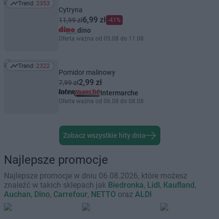
Trend:
2353
Trend: 2353
Cytryna
6,99 zł
11,99 zł
-41%
dino
Oferta ważna od 05.08 do 11.08
Trend:
2322
Trend: 2322
Pomidor malinowy
2,99 zł
7,99 zł
Intermarche
Oferta ważna od 06.08 do 08.08
Zobacz wszystkie hity dnia
Najlepsze promocje
Najlepsze promocje w dniu 06.08.2026, które możesz
znaleźć w takich sklepach jak
Biedronka
,
Lidl
,
Kaufland
,
Auchan
,
Dino
,
Carrefour
,
NETTO
oraz
ALDI