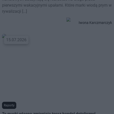
pierwszymi wakacyjnymi upałami. Które marki wiodą prym w
rywalizacji […]
Iwona Karczmarczyk
15.07.2026
Raporty
To marki własne zmieniają teraz handel detaliczny!