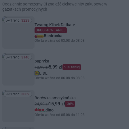
Codziennie pomożemy Ci znaleźć ciekawe hity zakupowe w
gazetkach promocyjnych
Trend:
3223
Trend: 3223
Twaróg Klinek Delikate
DRUGI 40% TANIEJ
Biedronka
Oferta ważna od 03.08 do 08.08
Trend:
3140
Trend: 3140
papryka
5,99 zł
12,99 zł
53% taniej
LIDL
Oferta ważna od 06.08 do 08.08
Trend:
3009
Trend: 3009
Borówka amerykańska
15,99 zł
24,99 zł
-36%
dino
Oferta ważna od 05.08 do 11.08