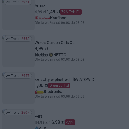
Trend:
2921
Trend: 2921
Arbuz
1,49 zł
4,99 zł
70% TANIEJ
Kaufland
Oferta ważna od 06.08 do 08.08
Trend:
2663
Trend: 2663
Wrzos Garden Girls XL
8,99 zł
NETTO
Oferta ważna od 03.08 do 08.08
Trend:
2657
Trend: 2657
ser żółty w plastrach ŚWIATOWID
1,00 zł
Drugi za 1 zł
Biedronka
Oferta ważna od 03.08 do 08.08
Trend:
2607
Trend: 2607
Persil
16,99 zł
34,99 zł
-51%
ALDI