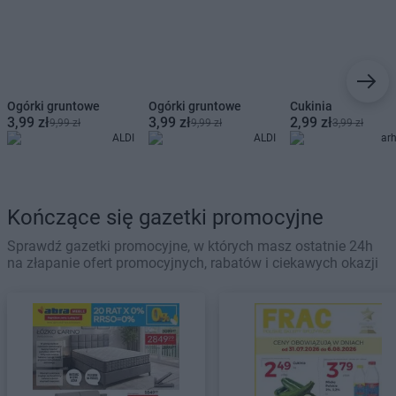
Ogórki gruntowe
Ogórki gruntowe
Cukinia
3,99 zł
3,99 zł
2,99 zł
9,99 zł
9,99 zł
3,99 zł
ALDI
ALDI
ar
Kończące się gazetki promocyjne
Sprawdź gazetki promocyjne, w których masz ostatnie 24h
na złapanie ofert promocyjnych, rabatów i ciekawych okazji