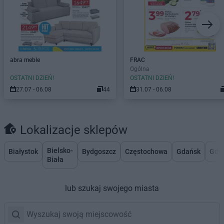
abra meble
FRAC
Ogólna
OSTATNI DZIEŃ!
OSTATNI DZIEŃ!
27.07 - 06.08
44
31.07 - 06.08
Lokalizacje sklepów
Bielsko-
Białystok
Bydgoszcz
Częstochowa
Gdańsk
Gdy
Biała
lub szukaj swojego miasta