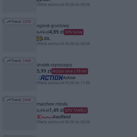
Oferta ważna od 05.08 do 08.08
Trend:
2590
Trend: 2590
ogórek gruntowy
4,89 zł
6,99 zł
30% taniej
LIDL
Oferta ważna od 06.08 do 08.08
Trend:
2488
Trend: 2488
środek czyszczący
5,99 zł
Niższa cena z 30 dni
Action
Oferta ważna od 05.08 do 11.08
Trend:
2449
Trend: 2449
marchew młoda
1,49 zł
3,99 zł
62% TANIEJ!
Kaufland
Oferta ważna od 06.08 do 08.08