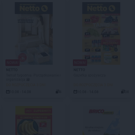
NOWA!
NOWA!
NETTO
NETTO
Temat tygodnia: Porządkowanie i
Gazetka spożywcza
organizacja 🗃️
DO ROZPOCZĘCIA 3 DNI
DO ROZPOCZĘCIA 3 DNI
10.08 - 14.08
4
10.08 - 14.08
38