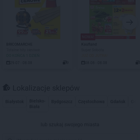
NOWA!
BRICOMARCHE
Kaufland
Totalne hity cenowe
Super Sobota
DO KOŃCA 1 DZIEŃ
JUŻ OD JUTRA!
29.07 - 08.08
9
08.08 - 08.08
Lokalizacje sklepów
Bielsko-
Białystok
Bydgoszcz
Częstochowa
Gdańsk
Gdy
Biała
lub szukaj swojego miasta