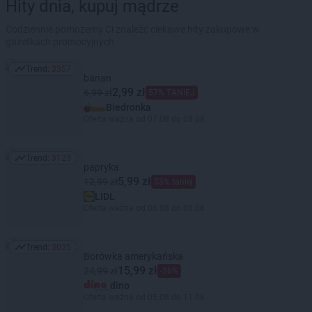
Hity dnia, kupuj mądrze
Codziennie pomożemy Ci znaleźć ciekawe hity zakupowe w
gazetkach promocyjnych
Trend:
3357
Trend: 3357
banan
2,99 zł
6,99 zł
57% TANIEJ
Biedronka
Oferta ważna od 07.08 do 08.08
Trend:
3123
Trend: 3123
papryka
5,99 zł
12,99 zł
53% taniej
LIDL
Oferta ważna od 06.08 do 08.08
Trend:
3035
Trend: 3035
Borówka amerykańska
15,99 zł
24,99 zł
-36%
dino
Oferta ważna od 05.08 do 11.08