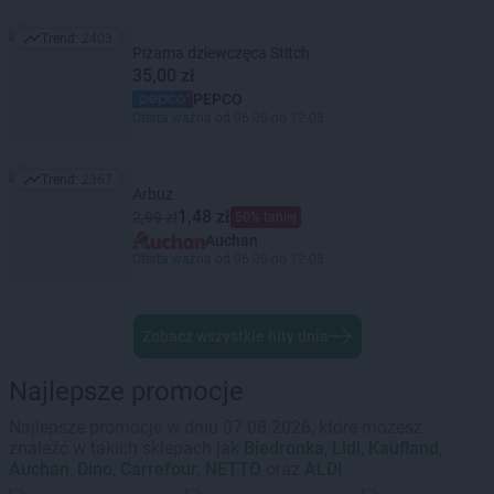
Trend:
2403
Trend: 2403
Piżama dziewczęca Stitch
35,00 zł
PEPCO
Oferta ważna od 06.08 do 12.08
Trend:
2367
Trend: 2367
Arbuz
1,48 zł
2,99 zł
50% taniej
Auchan
Oferta ważna od 06.08 do 12.08
Zobacz wszystkie hity dnia
Najlepsze promocje
Najlepsze promocje w dniu 07.08.2026, które możesz
znaleźć w takich sklepach jak
Biedronka
,
Lidl
,
Kaufland
,
Auchan
,
Dino
,
Carrefour
,
NETTO
oraz
ALDI