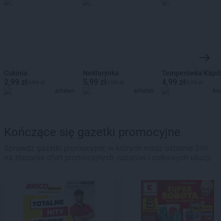
Cukinia
Nektarynka
Temperówka Kapi
2,99 zł
5,99 zł
4,99 zł
3,99 zł
7,99 zł
9,39 zł
arhelan
arhelan
Au
Kończące się gazetki promocyjne
Sprawdź gazetki promocyjne, w których masz ostatnie 24h
na złapanie ofert promocyjnych, rabatów i ciekawych okazji