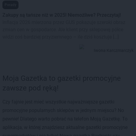
Porady
Zakupy są tańsze niż w 2025! Niemożliwe? Przeczytaj!
Inflacja 2026 mierzona przez GUS pokazuje szeroki obraz
zmian cen w gospodarce. Ale klient przy sklepowej półce
widzi coś bardziej przyziemnego – ile dziś kosztuje […]
Iwona Karczmarczyk
Moja Gazetka to gazetki promocyjne
zawsze pod ręką!
Czy fajnie jest mieć wszystkie najważniejsze gazetki
promocyjne popularnych sklepów w jednym miejscu? No
pewnie! Dlatego warto pobrać na telefon Moją Gazetkę. To
aplikacja, w której znajdziesz aktualne gazetki promocyjne
supermarketów i nie tylko! Nowa gazetka Biedronki czy