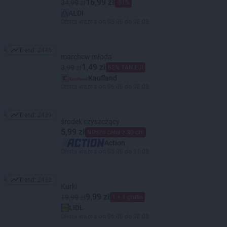
16,99 zł
34,99 zł
-51%
ALDI
Oferta ważna od 05.08 do 08.08
Trend:
2446
Trend: 2446
marchew młoda
1,49 zł
3,99 zł
62% TANIEJ!
Kaufland
Oferta ważna od 06.08 do 08.08
Trend:
2439
Trend: 2439
środek czyszczący
5,99 zł
Niższa cena z 30 dni
Action
Oferta ważna od 05.08 do 11.08
Trend:
2432
Trend: 2432
Kurki
9,99 zł
19,99 zł
1 + 1 gratis
LIDL
Oferta ważna od 06.08 do 08.08