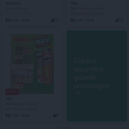
Kaufland
TEDi
Super Sobota
Tedi Powrót do szkoły
JUŻ OD JUTRA!
AKTUALNA GAZETKA
08.08 - 08.08
30
07.08 - 15.08
22
Zobacz
wszystkie
gazetki
promocyjne
NOWA!
dino
Weekendowe okazje
DO KOŃCA 1 DZIEŃ
07.08 - 08.08
7
Reklama