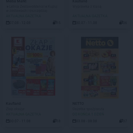
Media Markt
Kaufland
☀️Letnia ZestawoMania!☀️Kupuj
Wyprawka z klasą
w zestawach i oszczędzaj
AKTUALNA GAZETKA
AKTUALNA GAZETKA
07.08 - 12.08
15
30.07 - 11.08
36
Kaufland
NETTO
Złap okazje
Gazetka spożywcza
AKTUALNA GAZETKA
DO KOŃCA 1 DZIEŃ
30.07 - 11.08
18
03.08 - 08.08
37