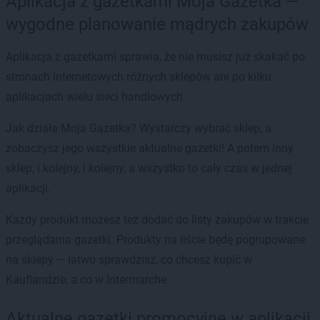
Aplikacja z gazetkami Moja Gazetka —
wygodne planowanie mądrych zakupów
Aplikacja z gazetkami sprawia, że nie musisz już skakać po
stronach internetowych różnych sklepów ani po kilku
aplikacjach wielu sieci handlowych.
Jak działa Moja Gazetka? Wystarczy wybrać sklep, a
zobaczysz jego wszystkie aktualne gazetki! A potem inny
sklep, i kolejny, i kolejny, a wszystko to cały czas w jednej
aplikacji.
Każdy produkt możesz też dodać do listy zakupów w trakcie
przeglądania gazetki. Produkty na liście będę pogrupowane
na sklepy — łatwo sprawdzisz, co chcesz kupić w
Kauflandzie, a co w Intermarche.
Aktualne gazetki promocyjne w aplikacji