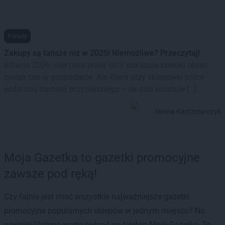
Porady
Zakupy są tańsze niż w 2025! Niemożliwe? Przeczytaj!
Inflacja 2026 mierzona przez GUS pokazuje szeroki obraz
zmian cen w gospodarce. Ale klient przy sklepowej półce
widzi coś bardziej przyziemnego – ile dziś kosztuje […]
Iwona Karczmarczyk
Moja Gazetka to gazetki promocyjne
zawsze pod ręką!
Czy fajnie jest mieć wszystkie najważniejsze gazetki
promocyjne popularnych sklepów w jednym miejscu? No
pewnie! Dlatego warto pobrać na telefon Moją Gazetkę. To