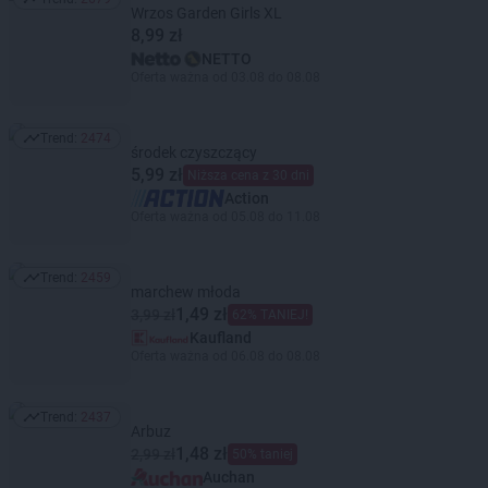
Trend: 2679
Wrzos Garden Girls XL
8,99 zł
NETTO
Oferta ważna od 03.08 do 08.08
Trend:
2474
Trend: 2474
środek czyszczący
5,99 zł
Niższa cena z 30 dni
Action
Oferta ważna od 05.08 do 11.08
Trend:
2459
Trend: 2459
marchew młoda
1,49 zł
3,99 zł
62% TANIEJ!
Kaufland
Oferta ważna od 06.08 do 08.08
Trend:
2437
Trend: 2437
Arbuz
1,48 zł
2,99 zł
50% taniej
Auchan