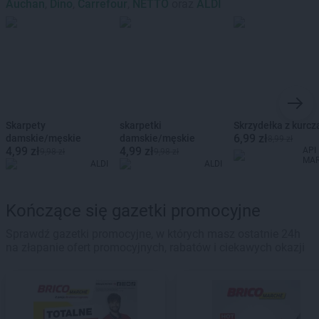
Auchan
,
Dino
,
Carrefour
,
NETTO
oraz
ALDI
Skarpety
skarpetki
Skrzydełka z kurcz
6,99 zł
damskie/męskie
damskie/męskie
8,99 zł
4,99 zł
4,99 zł
API
9,98 zł
9,98 zł
MA
ALDI
ALDI
Kończące się gazetki promocyjne
Sprawdź gazetki promocyjne, w których masz ostatnie 24h
na złapanie ofert promocyjnych, rabatów i ciekawych okazji