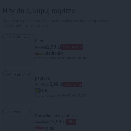
Hity dnia, kupuj mądrze
Codziennie pomożemy Ci znaleźć ciekawe hity zakupowe w
gazetkach promocyjnych
Trend:
3425
Trend: 3425
banan
2,99 zł
6,99 zł
57% TANIEJ
Biedronka
Oferta ważna od 07.08 do 08.08
Trend:
3149
Trend: 3149
papryka
5,99 zł
12,99 zł
53% taniej
LIDL
Oferta ważna od 06.08 do 08.08
Trend:
3039
Trend: 3039
Borówka amerykańska
15,99 zł
24,99 zł
-36%
dino