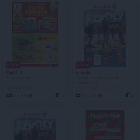
NOWA!
NOWA!
Kaufland
E.Leclerc
Super Sobota
Powrót do szkoły - oferta
rozszerzona
OSTATNI DZIEŃ!
DO ROZPOCZĘCIA 3 DNI
08.08 - 08.08
30
11.08 - 31.08
32