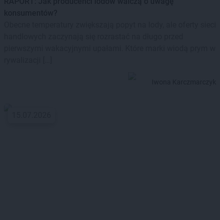
RAPORT: Jak producenci lodów walczą o uwagę
konsumentów?
Obecne temperatury zwiększają popyt na lody, ale oferty sieci
handlowych zaczynają się rozrastać na długo przed
pierwszymi wakacyjnymi upałami. Które marki wiodą prym w
rywalizacji […]
Iwona Karczmarczyk
15.07.2026