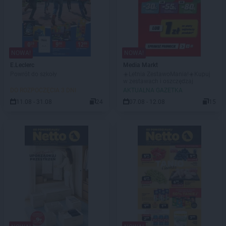
NOWA!
NOWA!
E.Leclerc
Media Markt
Powrót do szkoły
☀️Letnia ZestawoMania!☀️Kupuj
w zestawach i oszczędzaj
DO ROZPOCZĘCIA 3 DNI
AKTUALNA GAZETKA
11.08 - 31.08
24
07.08 - 12.08
15