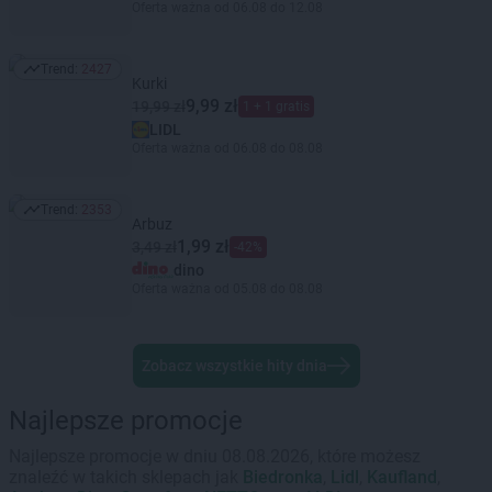
Oferta ważna od 06.08 do 12.08
Trend:
2427
Trend: 2427
Kurki
9,99 zł
19,99 zł
1 + 1 gratis
LIDL
Oferta ważna od 06.08 do 08.08
Trend:
2353
Trend: 2353
Arbuz
1,99 zł
3,49 zł
-42%
dino
Oferta ważna od 05.08 do 08.08
Zobacz wszystkie hity dnia
Najlepsze promocje
Najlepsze promocje w dniu 08.08.2026, które możesz
znaleźć w takich sklepach jak
Biedronka
,
Lidl
,
Kaufland
,