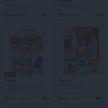
NETTO
Biedronka
Gazetka spożywcza
Hity i inspiracje
OSTATNI DZIEŃ!
DO ROZPOCZĘCIA 2 DNI
03.08 - 08.08
37
10.08 - 22.08
44
NOWA!
E.Leclerc
Kaufland
Wybór w dobrej cenie - oferta
Wyprawka z klasą
rozszerzona
DO ROZPOCZĘCIA 3 DNI
DO KOŃCA 3 DNI
11.08 - 22.08
24
30.07 - 11.08
36