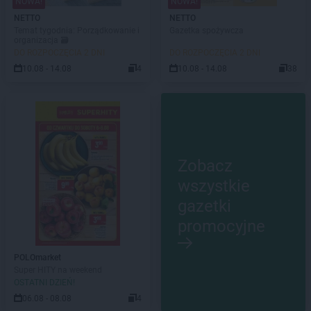
NOWA!
NOWA!
NETTO
NETTO
Temat tygodnia: Porządkowanie i
Gazetka spożywcza
organizacja 🗃️
DO ROZPOCZĘCIA 2 DNI
DO ROZPOCZĘCIA 2 DNI
10.08 - 14.08
4
10.08 - 14.08
38
Zobacz
wszystkie
gazetki
promocyjne
POLOmarket
Super HITY na weekend
OSTATNI DZIEŃ!
06.08 - 08.08
4