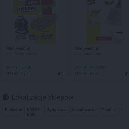
BRICOMARCHE
BRICOMARCHE
Totalne hity cenowe
HOT cena Online!
OSTATNI DZIEŃ!
DO KOŃCA 1 DZIEŃ
29.07 - 08.08
9
29.07 - 09.08
Lokalizacje sklepów
Bielsko-
Białystok
Bydgoszcz
Częstochowa
Gdańsk
Gdy
Biała