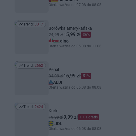
Oferta ważna od 07.08 do 08.08
Trend:
3017
Trend: 3017
Borówka amerykańska
15,99 zł
24,99 zł
-36%
dino
Oferta ważna od 05.08 do 11.08
Trend:
2662
Trend: 2662
Persil
16,99 zł
34,99 zł
-51%
ALDI
Oferta ważna od 05.08 do 08.08
Trend:
2424
Trend: 2424
Kurki
9,99 zł
19,99 zł
1 + 1 gratis
LIDL
Oferta ważna od 06.08 do 08.08