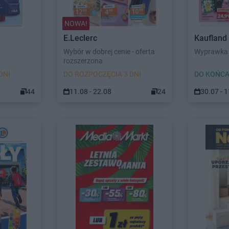
NOWA!
E.Leclerc
Kaufland
Wybór w dobrej cenie - oferta
Wyprawka 
rozszerzona
DNI
DO ROZPOCZĘCIA 3 DNI
DO KOŃCA
44
11.08 - 22.08
24
30.07 - 