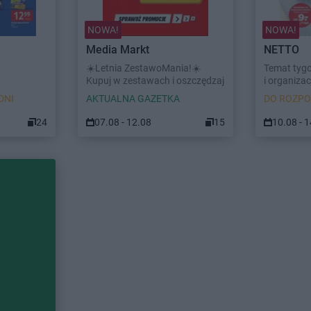
NOWA!
NOWA!
Media Markt
NETTO
☀️Letnia ZestawoMania!☀️
Temat tyg
Kupuj w zestawach i oszczędzaj
i organizacj
DNI
AKTUALNA GAZETKA
DO ROZPO
24
07.08 - 12.08
15
10.08 - 