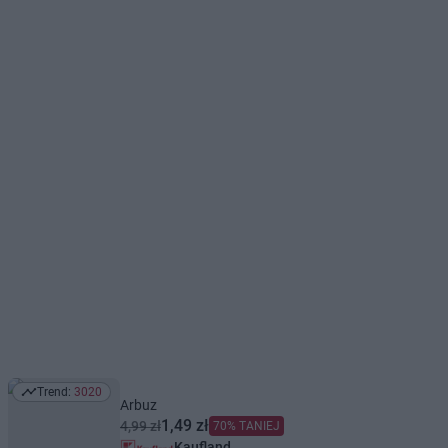
Trend:
3020
Trend: 3020
Arbuz
1,49 zł
4,99 zł
70% TANIEJ
Kaufland