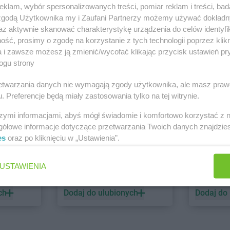
klam, wybór spersonalizowanych treści, pomiar reklam i treści, bad
 zgodą Użytkownika my i Zaufani Partnerzy możemy używać dokład
PEPCO
dino
az aktywnie skanować charakterystykę urządzenia do celów identyfi
ść, prosimy o zgodę na korzystanie z tych technologii poprzez klikn
1 gazetka
2 gazetki
a i zawsze możesz ją zmienić/wycofać klikając przycisk ustawień pr
ch
Dodaj do ulubionych
Dodaj do
ogu strony
rzetwarzania danych nie wymagają zgody użytkownika, ale masz praw
. Preferencje będą miały zastosowania tylko na tej witrynie.
szymi informacjami, abyś mógł świadomie i komfortowo korzystać z
gółowe informacje dotyczące przetwarzania Twoich danych znajdzi
es
oraz po kliknięciu w „Ustawienia”.
ALDI
Biedronk
USTAWIENIA
6 gazetek
12 gazet
ch
Dodaj do ulubionych
Dodaj do