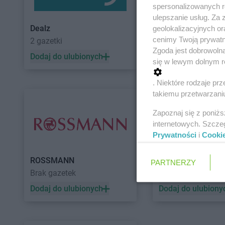
spersonalizowanych re
ulepszanie usług. Za
Dealz
POLOmarket
geolokalizacyjnych or
cenimy Twoją prywatno
2 gazetki
11 gazetek
Zgoda jest dobrowoln
Dodaj do ulubionych
Dodaj do ulubiony
się w lewym dolnym r
. Niektóre rodzaje p
takiemu przetwarzaniu
Zapoznaj się z poniż
internetowych. Szcze
Prywatności
i
Cooki
ROSSMANN
Auchan
PARTNERZY
Brak gazetek
5 gazetek
Dodaj do ulubionych
Dodaj do ulubiony