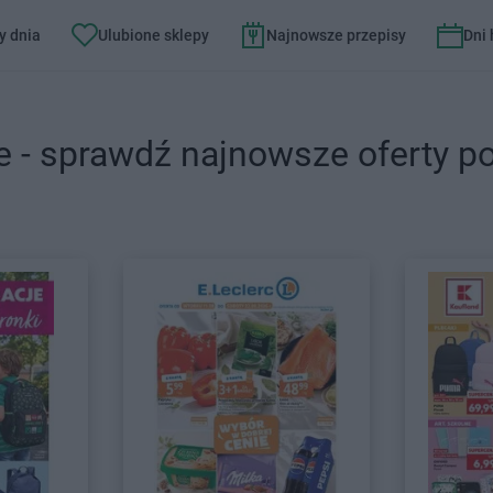
y dnia
Ulubione sklepy
Najnowsze przepisy
Dni
e - sprawdź najnowsze oferty p