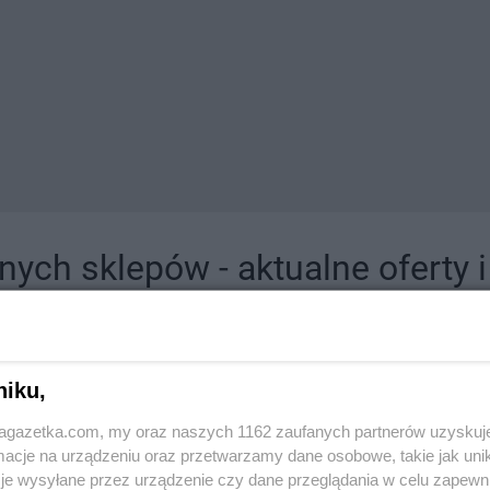
ych sklepów - aktualne oferty 
jdziesz tutaj sklepy należące do lokalnych sieci oraz duże, znane super- i hipermar
niku,
jagazetka.com, my oraz naszych 1162 zaufanych partnerów uzyskuj
cje na urządzeniu oraz przetwarzamy dane osobowe, takie jak unika
je wysyłane przez urządzenie czy dane przeglądania w celu zapewn