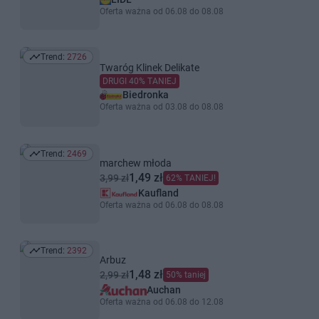
Oferta ważna od 06.08 do 08.08
Trend:
2726
Trend: 2726
Twaróg Klinek Delikate
DRUGI 40% TANIEJ
Biedronka
Oferta ważna od 03.08 do 08.08
Trend:
2469
Trend: 2469
marchew młoda
1,49 zł
3,99 zł
62% TANIEJ!
Kaufland
Oferta ważna od 06.08 do 08.08
Trend:
2392
Trend: 2392
Arbuz
1,48 zł
2,99 zł
50% taniej
Auchan
Oferta ważna od 06.08 do 12.08