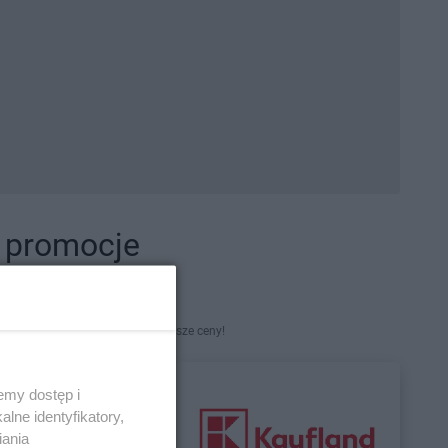
i promocje
kety. Najlepsze promocje i najniższe ceny!
emy dostęp i
lne identyfikatory,
iania