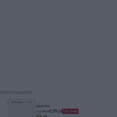
etkach promocyjnych
Trend:
3134
Trend: 3134
papryka
5,99 zł
12,99 zł
53% taniej
LIDL