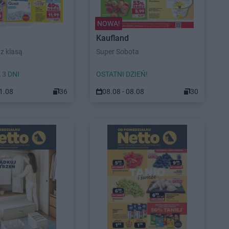
NOWA!
Kaufland
z klasą
Super Sobota
 3 DNI
OSTATNI DZIEŃ!
11.08
36
08.08 - 08.08
30