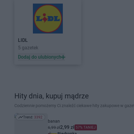
LIDL
5 gazetek
Dodaj do ulubionych
Hity dnia, kupuj mądrze
Codziennie pomożemy Ci znaleźć ciekawe hity zakupowe w gaz
Trend:
3392
Trend: 3392
banan
2,99 zł
6,99 zł
57% TANIEJ
Biedronka