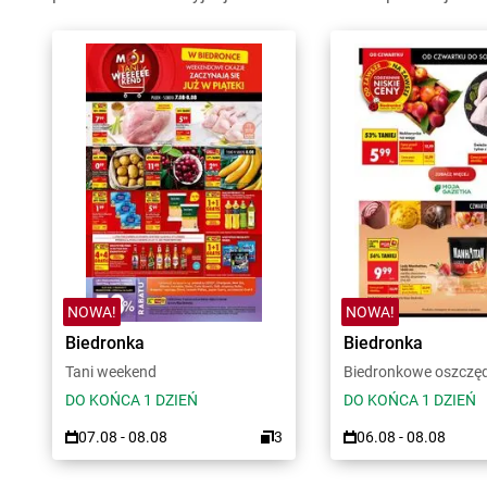
NOWA!
NOWA!
Biedronka
Biedronka
Tani weekend
Biedronkowe oszczę
DO KOŃCA 1 DZIEŃ
DO KOŃCA 1 DZIEŃ
07.08 - 08.08
3
06.08 - 08.08