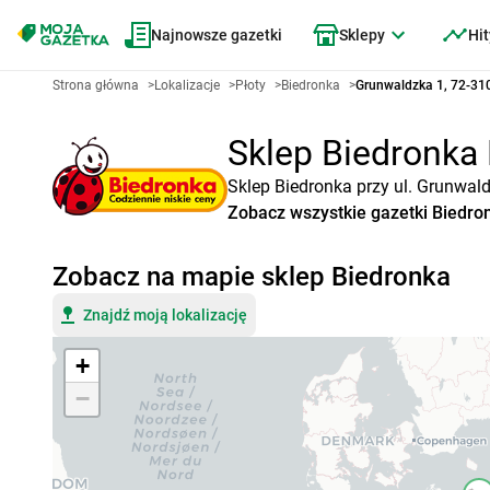
Najnowsze gazetki
Sklepy
Hit
Strona główna
>
Lokalizacje
>
Płoty
>
Biedronka
>
Grunwaldzka 1, 72-310
Sklep Biedronka 
Sklep Biedronka przy ul. Grunwald
Zobacz wszystkie gazetki Biedro
Zobacz na mapie sklep Biedronka
Znajdź moją lokalizację
+
−