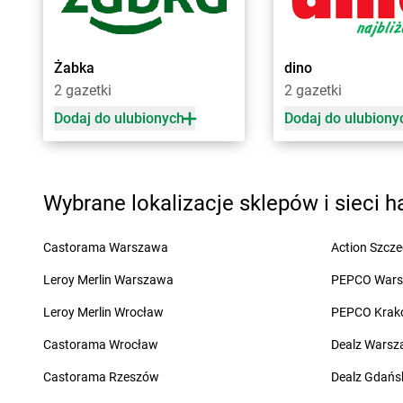
Biedronka
Bełchatów
Biedronka
Bielsk Pod
Biedronka
Bełżyce
Biedronka
Bielsko-Bi
Biedronka
Bestwina
Biedronka
Biertowic
Żabka
dino
Biedronka
Bezrzecze
Biedronka
Bieruń
2 gazetki
2 gazetki
Biedronka
Biała
Biedronka
Bierutów
Dodaj do ulubionych
Dodaj do ulubiony
Biedronka
Cegłów
Biedronka
Choczew
Biedronka
Charzyno
Biedronka
Chodecz
Biedronka
Chechło
Biedronka
Chodel
Wybrane lokalizacje sklepów i sieci 
Biedronka
Chęciny
Biedronka
Chodzież
Biedronka
Chełm
Biedronka
Chojna
Castorama Warszawa
Action Szcze
Biedronka
Chełmek
Biedronka
Chojnice
Biedronka
Chełmno
Biedronka
Chojnów
Leroy Merlin Warszawa
PEPCO War
Biedronka
Chełmża
Biedronka
Choroszc
Leroy Merlin Wrocław
PEPCO Krak
Biedronka
Chmielnik
Biedronka
Chorzele
Biedronka
Chmielów
Biedronka
Chorzów
Castorama Wrocław
Dealz Wars
Biedronka
Choceń
Biedronka
Choszczn
Castorama Rzeszów
Dealz Gdańs
Biedronka
Chocianów
Biedronka
Chotomó
Biedronka
Chocianowice
Biedronka
Chróścice