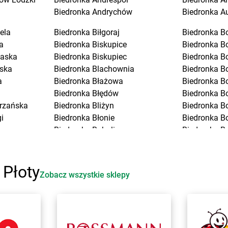
Biedronka
Andrychów
Biedronka
A
ela
Biedronka
Biłgoraj
Biedronka
B
a
Biedronka
Biskupice
Biedronka
B
laska
Biedronka
Biskupiec
Biedronka
B
ska
Biedronka
Blachownia
Biedronka
B
a
Biedronka
Błażowa
Biedronka
B
Biedronka
Błędów
Biedronka
Bo
trzańska
Biedronka
Bliżyn
Biedronka
B
i
Biedronka
Błonie
Biedronka
B
Biedronka
Bobolice
Biedronka
B
Biedronka
Bobowa
Biedronka
B
Biedronka
Bobrowiec
Biedronka
B
Biedronka
Bobrowniki
Biedronka
B
 Płoty
Zobacz wszystkie sklepy
Biedronka
Bochnia
Biedronka
B
Biedronka
Bochotnica
Biedronka
B
rocławskie
Biedronka
Bochotnica-Kolonia
Biedronka
B
Biedronka
Bodzentyn
Biedronka
B
Biedronka
Bogacica
Biedronka
B