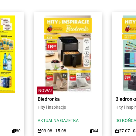
NOWA!
Biedronka
Biedronk
Hity i inspiracje
Hity i inspi
AKTUALNA GAZETKA
DO KOŃCA
80
03.08 - 15.08
44
27.07 - 