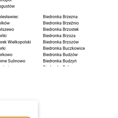
ugustów
olesławiec
Biedronka
Brzezna
olków
Biedronka
Brzeźnio
olszewo
Biedronka
Brzostek
ońki
Biedronka
Brzoza
orek Wielkopolski
Biedronka
Brzozów
rki
Biedronka
Buczkowice
orkowo
Biedronka
Budzów
orne Sulinowo
Biedronka
Budzyń
orówiec
Biedronka
Buk
ranice
Biedronka
Bukowno
raniewo
Biedronka
Bulowice
rańsk
Biedronka
Busko-Zdrój
renna
Biedronka
Bychawa
rodnica
Biedronka
Byczyna
rusy
Biedronka
Bydgoszcz
rwinów
Biedronka
Bystrzyca Górna
rzeg
Biedronka
Bystrzyca Kłodzka