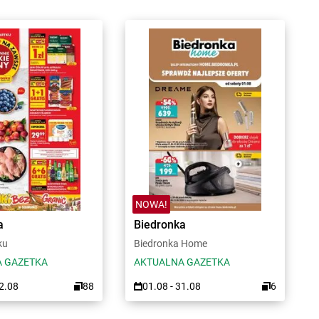
NOWA!
a
Biedronka
ku
Biedronka Home
 GAZETKA
AKTUALNA GAZETKA
12.08
88
01.08 - 31.08
6