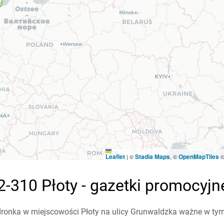
Leaflet
Stadia Maps
OpenMapTiles
|
©
, ©
-310 Płoty - gazetki promocyjn
ronka w miejscowości Płoty na ulicy Grunwaldzka ważne w tym t