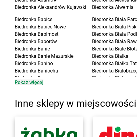
Biedronka
Aleksandrów Kujawski
Biedronka
Alwernia
Biedronka
Babice
Biedronka
Biała Parc
Biedronka
Babice Nowe
Biedronka
Biała Pisk
Biedronka
Babimost
Biedronka
Biała Pod
Biedronka
Baborów
Biedronka
Biała Raw
Biedronka
Banie
Biedronka
Białe Błot
Biedronka
Banie Mazurskie
Biedronka
Białka
Biedronka
Banino
Biedronka
Białka Ta
Biedronka
Baniocha
Biedronka
Białobrzeg
Biedronka
Baranowo
Biedronka
Białogard
Pokaż więcej
Biedronka
Barciany
Biedronka
Biały Bór
Biedronka
Barcin
Biedronka
Białystok
Biedronka
Barczewo
Biedronka
Biecz
Inne sklepy w miejscowości
Biedronka
Bardo
Biedronka
Biedronka
Biedronka
Barlinek
Biedronka
Biedrusko
Biedronka
Bartoszyce
Biedronka
Bielany W
Biedronka
Barwice
Biedronka
Bielawa
Biedronka
Będzin
Biedronka
Bielsk