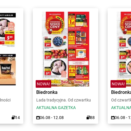
NOWA!
NOWA!
Biedronka
Biedronk
dności
Lada tradycyjna. Od czwartku
Od czwart
AKTUALNA GAZETKA
AKTUALNA
14
06.08 - 12.08
88
06.08 - 