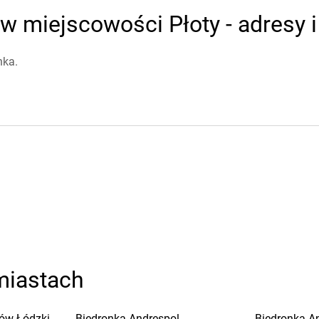
w miejscowości Płoty - adresy i
nka.
miastach
ów Łódzki
Biedronka
Andrespol
Biedronka
A