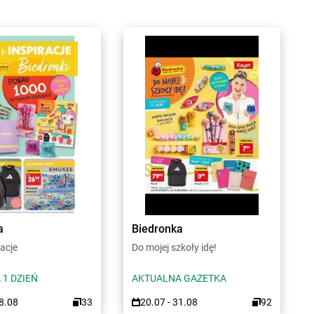
a
Biedronka
racje
Do mojej szkoły idę!
 1 DZIEŃ
AKTUALNA GAZETKA
08.08
33
20.07 - 31.08
92