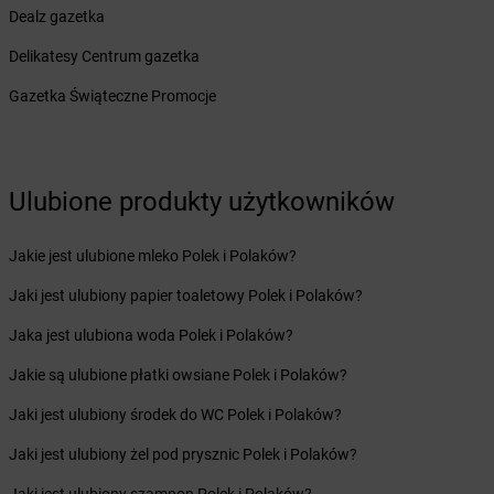
Dealz gazetka
Żabka
Biedrusko
Żabka
Bielany Wrocławskie
Delikatesy Centrum gazetka
Żabka
Bielawa
Gazetka Świąteczne Promocje
Żabka
Bielsk
Żabka
Bielsk Podlaski
Żabka
Bielsko
Żabka
Bielsko-Biała
Ulubione produkty użytkowników
Żabka
Bieniewice
Żabka
Bieruń
Jakie jest ulubione mleko Polek i Polaków?
Żabka
Biery
Żabka
Bieżuń
Jaki jest ulubiony papier toaletowy Polek i Polaków?
Żabka
Bilcza
Jaka jest ulubiona woda Polek i Polaków?
Żabka
Biłgoraj
Żabka
Biórków Mały
Jakie są ulubione płatki owsiane Polek i Polaków?
Żabka
Biskupice
Jaki jest ulubiony środek do WC Polek i Polaków?
Żabka
Biskupiec
Żabka
Biskupów
Jaki jest ulubiony żel pod prysznic Polek i Polaków?
Żabka
Blachownia