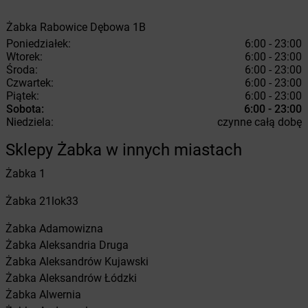
Żabka
Rabowice
Dębowa 1B
Poniedziałek:
6:00 - 23:00
Wtorek:
6:00 - 23:00
Środa:
6:00 - 23:00
Czwartek:
6:00 - 23:00
Piątek:
6:00 - 23:00
Sobota:
6:00 - 23:00
Niedziela:
czynne całą dobę
Sklepy Żabka w innych miastach
Żabka
1
Żabka
21lok33
Żabka
Adamowizna
Żabka
Aleksandria Druga
Żabka
Aleksandrów Kujawski
Żabka
Aleksandrów Łódzki
Żabka
Alwernia