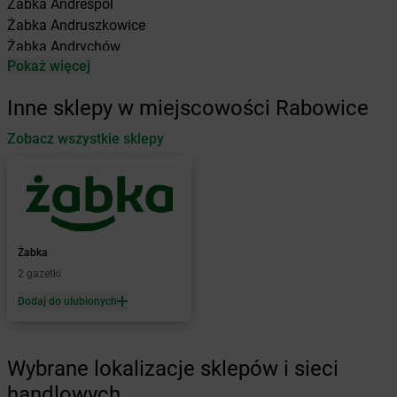
Żabka
Andrespol
Żabka
Andruszkowice
Żabka
Andrychów
Pokaż więcej
Żabka
Antonie
Żabka
Augustów
Inne sklepy w miejscowości Rabowice
Żabka
Automat
Zobacz wszystkie sklepy
Żabka
Babica
Żabka
Babice Nowe
Żabka
Babimost
Żabka
Baborów
Żabka
Baboszewo
Żabka
Bachowice
Żabka
Żabka
Bądkowo
2 gazetki
Żabka
Bąków
Dodaj do ulubionych
Żabka
Bałtów
Żabka
Banino
Żabka
Baniocha
Wybrane lokalizacje sklepów i sieci
Żabka
Baranowo
handlowych