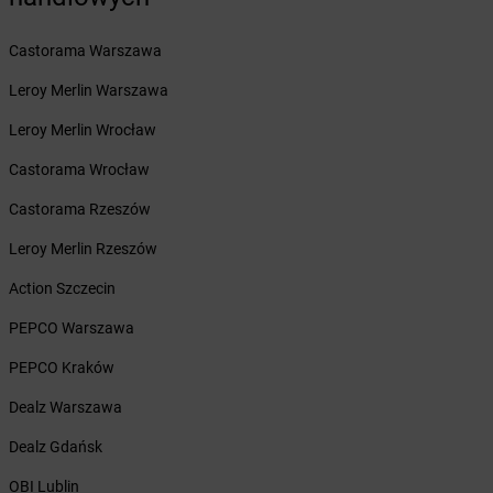
Żabka
Barcin
Żabka
Barczewo
Castorama Warszawa
Żabka
Bardo
Żabka
Barlinek
Leroy Merlin Warszawa
Żabka
Barniewice
Leroy Merlin Wrocław
Żabka
Bartąg
Żabka
Bartoszyce
Castorama Wrocław
Żabka
Baruchowo
Castorama Rzeszów
Żabka
Barwałd Średni
Żabka
Barwice
Leroy Merlin Rzeszów
Żabka
Bażanowice
Action Szczecin
Żabka
Bęczków
Żabka
Będzin
PEPCO Warszawa
Żabka
Bełchatów
PEPCO Kraków
Żabka
Bełsznica
Żabka
Bełżyce
Dealz Warszawa
Żabka
Bestwina
Dealz Gdańsk
Żabka
Bestwinka
Żabka
Bezrzecze
OBI Lublin