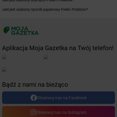
Jaki jest ulubiony szampon Polek i Polaków?
Żabka
Błażejewo
Żabka
Błażowa
Jaki jest ulubiony ręcznik papierowy Polek i Polaków?
Żabka
Blizne Łaszczyńskiego
Żabka
Bliżyn
Żabka
Blok Dobryszyce
Żabka
Błonie
Żabka
Bobolice
Żabka
Bobolin
Aplikacja Moja Gazetka na Twój telefon!
Żabka
Bobowa
Żabka
Bobrek
Żabka
Bobrowniki
Żabka
Bochnia
Żabka
Bodzechów
Żabka
Bodzentyn
Bądź z nami na bieżąco
Żabka
Bogatki
Żabka
Bogatynia
Obserwuj nas na Facebook
Żabka
Bogdaniec
Żabka
Bogdanowo
Obserwuj nas na Instagram
Żabka
Boguchwała