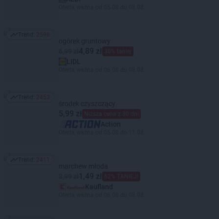
Oferta ważna od 05.08 do 08.08
Trend:
2596
Trend: 2596
ogórek gruntowy
4,89 zł
6,99 zł
30% taniej
LIDL
Oferta ważna od 06.08 do 08.08
Trend:
2453
Trend: 2453
środek czyszczący
5,99 zł
Niższa cena z 30 dni
Action
Oferta ważna od 05.08 do 11.08
Trend:
2411
Trend: 2411
marchew młoda
1,49 zł
3,99 zł
62% TANIEJ!
Kaufland
Oferta ważna od 06.08 do 08.08