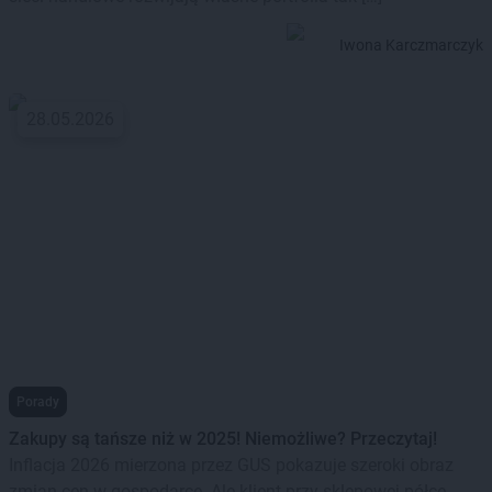
Iwona Karczmarczyk
28.05.2026
Porady
Zakupy są tańsze niż w 2025! Niemożliwe? Przeczytaj!
Inflacja 2026 mierzona przez GUS pokazuje szeroki obraz
zmian cen w gospodarce. Ale klient przy sklepowej półce