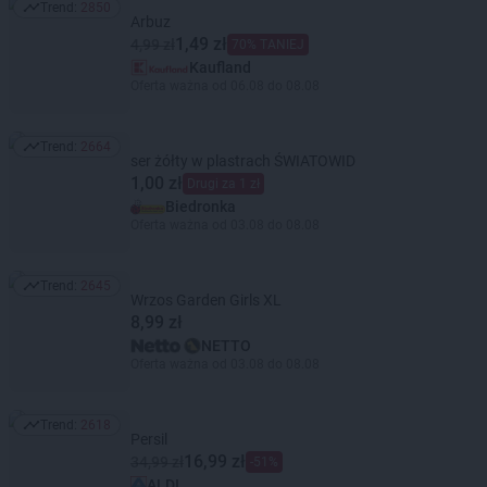
Trend:
2850
Trend: 2850
Arbuz
1,49 zł
4,99 zł
70% TANIEJ
Kaufland
Oferta ważna od 06.08 do 08.08
Trend:
2664
Trend: 2664
ser żółty w plastrach ŚWIATOWID
1,00 zł
Drugi za 1 zł
Biedronka
Oferta ważna od 03.08 do 08.08
Trend:
2645
Trend: 2645
Wrzos Garden Girls XL
8,99 zł
NETTO
Oferta ważna od 03.08 do 08.08
Trend:
2618
Trend: 2618
Persil
16,99 zł
34,99 zł
-51%
ALDI