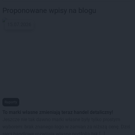
Proponowane wpisy na blogu
15.07.2026
Raporty
To marki własne zmieniają teraz handel detaliczny!
Jeszcze nie tak dawno marki własne były tylko prostym
wyborem: brak znanego logo w zamian za niższą cenę. Dziś
sieci handlowe rozwijają własne portfolia tak […]