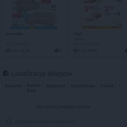
abra meble
FRAC
Ogólna
OSTATNI DZIEŃ!
OSTATNI DZIEŃ!
27.07 - 06.08
44
31.07 - 06.08
Lokalizacje sklepów
Bielsko-
Białystok
Bydgoszcz
Częstochowa
Gdańsk
Gdy
Biała
lub szukaj swojego miasta