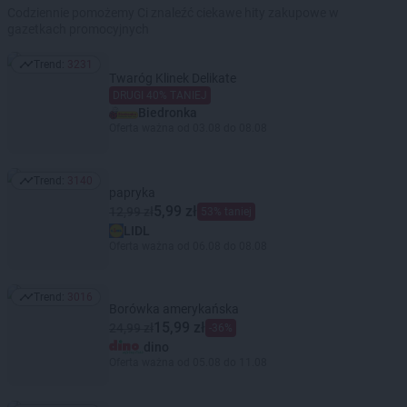
Codziennie pomożemy Ci znaleźć ciekawe hity zakupowe w
gazetkach promocyjnych
Trend:
3231
Trend: 3231
Twaróg Klinek Delikate
DRUGI 40% TANIEJ
Biedronka
Oferta ważna od 03.08 do 08.08
Trend:
3140
Trend: 3140
papryka
5,99 zł
12,99 zł
53% taniej
LIDL
Oferta ważna od 06.08 do 08.08
Trend:
3016
Trend: 3016
Borówka amerykańska
15,99 zł
24,99 zł
-36%
dino
Oferta ważna od 05.08 do 11.08