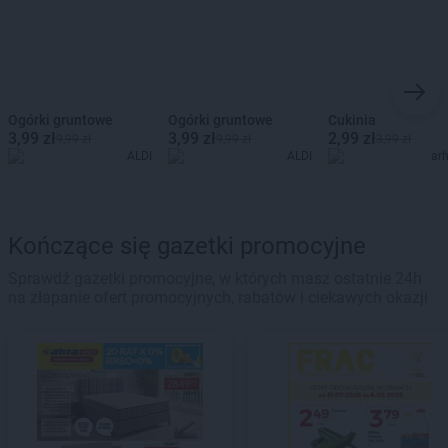
Ogórki gruntowe
Ogórki gruntowe
Cukinia
3,99 zł
3,99 zł
2,99 zł
9,99 zł
9,99 zł
3,99 zł
ALDI
ALDI
ar
Kończące się gazetki promocyjne
Sprawdź gazetki promocyjne, w których masz ostatnie 24h
na złapanie ofert promocyjnych, rabatów i ciekawych okazji