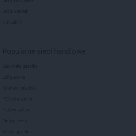
Dealz Warszawa
Dealz Gdańsk
OBI Lublin
Popularne sieci handlowe
Biedronka gazetka
Lidl gazetka
Kaufland gazetka
PEPCO gazetka
Netto gazetka
Dino gazetka
Action gazetka