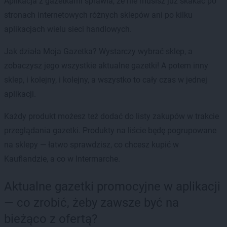
Aplikacja z gazetkami sprawia, że nie musisz już skakać po
stronach internetowych różnych sklepów ani po kilku
aplikacjach wielu sieci handlowych.
Jak działa Moja Gazetka? Wystarczy wybrać sklep, a
zobaczysz jego wszystkie aktualne gazetki! A potem inny
sklep, i kolejny, i kolejny, a wszystko to cały czas w jednej
aplikacji.
Każdy produkt możesz też dodać do listy zakupów w trakcie
przeglądania gazetki. Produkty na liście będę pogrupowane
na sklepy — łatwo sprawdzisz, co chcesz kupić w
Kauflandzie, a co w Intermarche.
Aktualne gazetki promocyjne w aplikacji
— co zrobić, żeby zawsze być na
bieżąco z ofertą?