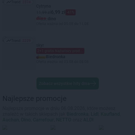
Trend:
2374
Trend: 2374
Cytryna
6,99 zł
11,99 zł
-41%
dino
Oferta ważna od 05.08 do 11.08
Trend:
2229
Trend: 2229
skyr
2+1 gratis Najtańszy produkt gratis Mieszaj dowolnie Limit dzienny 6 szt. (maks. 2 gratis) na kartę Moja Biedronka.
Biedronka
Oferta ważna od 03.08 do 08.08
Zobacz wszystkie hity dnia
Najlepsze promocje
Najlepsze promocje w dniu 06.08.2026, które możesz
znaleźć w takich sklepach jak
Biedronka
,
Lidl
,
Kaufland
,
Auchan
,
Dino
,
Carrefour
,
NETTO
oraz
ALDI