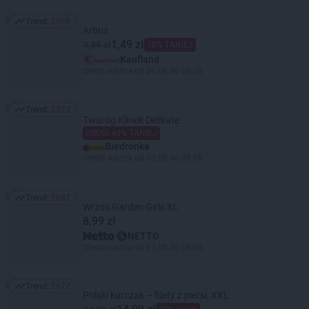
Trend:
2969
Trend: 2969
Arbuz
1,49 zł
4,99 zł
70% TANIEJ
Kaufland
Oferta ważna od 06.08 do 08.08
Trend:
2723
Trend: 2723
Twaróg Klinek Delikate
DRUGI 40% TANIEJ
Biedronka
Oferta ważna od 03.08 do 08.08
Trend:
2687
Trend: 2687
Wrzos Garden Girls XL
8,99 zł
NETTO
Oferta ważna od 03.08 do 08.08
Trend:
2677
Trend: 2677
Polski kurczak – filety z piersi, XXL