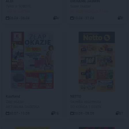
ALDI
DROGERIE JASMIN
Tylko w SOBOTĘ
Super okazje!
JUŻ OD JUTRA!
DO ROZPOCZĘCIA 3 DNI
08.08 - 08.08
4
10.08 - 31.08
8
Kaufland
NETTO
Złap okazje
Gazetka spożywcza
AKTUALNA GAZETKA
DO KOŃCA 1 DZIEŃ
30.07 - 11.08
18
03.08 - 08.08
37