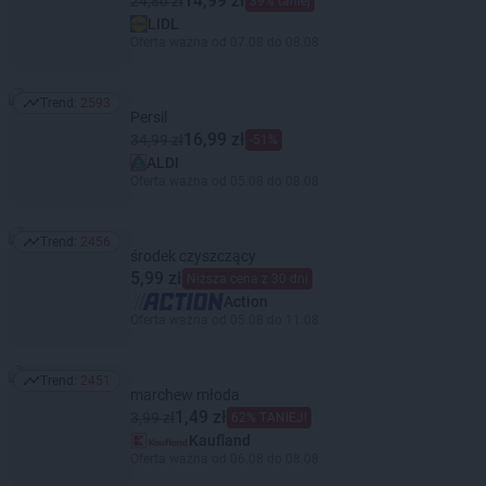
14,99 zł
24,80 zł
39% taniej
LIDL
Oferta ważna od 07.08 do 08.08
Trend:
2593
Trend: 2593
Persil
16,99 zł
34,99 zł
-51%
ALDI
Oferta ważna od 05.08 do 08.08
Trend:
2456
Trend: 2456
środek czyszczący
5,99 zł
Niższa cena z 30 dni
Action
Oferta ważna od 05.08 do 11.08
Trend:
2451
Trend: 2451
marchew młoda
1,49 zł
3,99 zł
62% TANIEJ!
Kaufland
Oferta ważna od 06.08 do 08.08