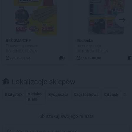
BRICOMARCHE
Biedronka
Totalne hity cenowe
Hity i inspiracje
DO KOŃCA 1 DZIEŃ
DO KOŃCA 1 DZIEŃ
29.07 - 08.08
9
27.07 - 08.08
Lokalizacje sklepów
Bielsko-
Białystok
Bydgoszcz
Częstochowa
Gdańsk
Gdy
Biała
lub szukaj swojego miasta