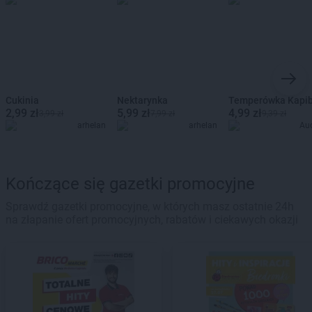
Cukinia
Nektarynka
Temperówka Kapi
2,99 zł
5,99 zł
4,99 zł
3,99 zł
7,99 zł
9,39 zł
arhelan
arhelan
Au
Kończące się gazetki promocyjne
Sprawdź gazetki promocyjne, w których masz ostatnie 24h
na złapanie ofert promocyjnych, rabatów i ciekawych okazji