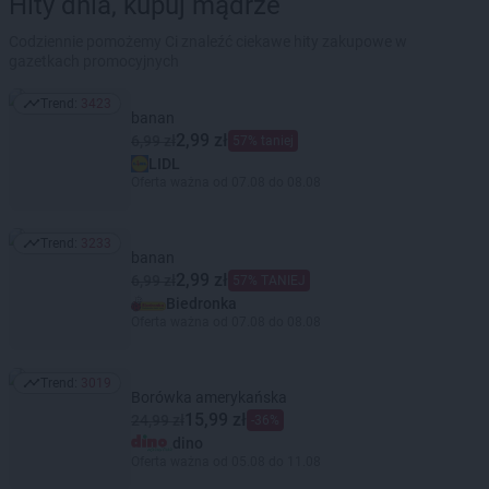
Hity dnia, kupuj mądrze
Codziennie pomożemy Ci znaleźć ciekawe hity zakupowe w
gazetkach promocyjnych
Trend:
3423
Trend: 3423
banan
2,99 zł
6,99 zł
57% taniej
LIDL
Oferta ważna od 07.08 do 08.08
Trend:
3233
Trend: 3233
banan
2,99 zł
6,99 zł
57% TANIEJ
Biedronka
Oferta ważna od 07.08 do 08.08
Trend:
3019
Trend: 3019
Borówka amerykańska
15,99 zł
24,99 zł
-36%
dino
Oferta ważna od 05.08 do 11.08