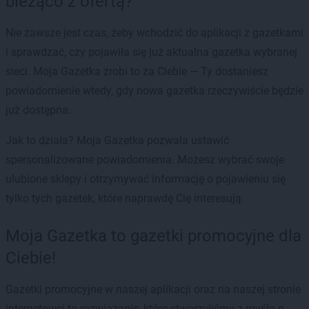
bieżąco z ofertą?
Nie zawsze jest czas, żeby wchodzić do aplikacji z gazetkami
i sprawdzać, czy pojawiła się już aktualna gazetka wybranej
sieci. Moja Gazetka zrobi to za Ciebie — Ty dostaniesz
powiadomienie wtedy, gdy nowa gazetka rzeczywiście będzie
już dostępna.
Jak to działa? Moja Gazetka pozwala ustawić
spersonalizowane powiadomienia. Możesz wybrać swoje
ulubione sklepy i otrzymywać informację o pojawieniu się
tylko tych gazetek, które naprawdę Cię interesują.
Moja Gazetka to gazetki promocyjne dla
Ciebie!
Gazetki promocyjne w naszej aplikacji oraz na naszej stronie
internetowej to rozwiązanie, które stworzyliśmy z myślą o