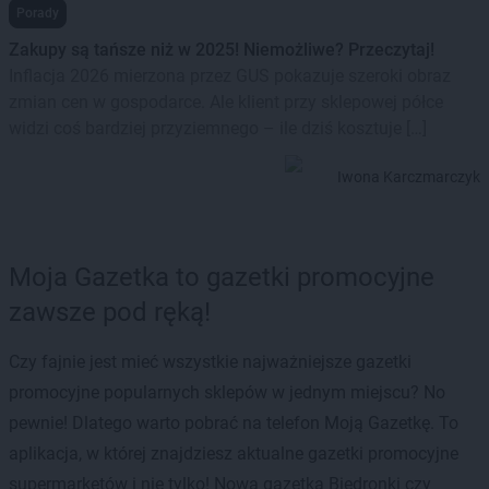
Porady
Zakupy są tańsze niż w 2025! Niemożliwe? Przeczytaj!
Inflacja 2026 mierzona przez GUS pokazuje szeroki obraz
zmian cen w gospodarce. Ale klient przy sklepowej półce
widzi coś bardziej przyziemnego – ile dziś kosztuje […]
Iwona Karczmarczyk
Moja Gazetka to gazetki promocyjne
zawsze pod ręką!
Czy fajnie jest mieć wszystkie najważniejsze gazetki
promocyjne popularnych sklepów w jednym miejscu? No
pewnie! Dlatego warto pobrać na telefon Moją Gazetkę. To
aplikacja, w której znajdziesz aktualne gazetki promocyjne
supermarketów i nie tylko! Nowa gazetka Biedronki czy