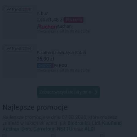
Trend:
2378
Trend: 2378
Arbuz
1,48 zł
2,99 zł
50% taniej
Auchan
Oferta ważna od 06.08 do 12.08
Trend:
2354
Trend: 2354
Piżama dziewczęca Stitch
35,00 zł
PEPCO
Oferta ważna od 06.08 do 12.08
Zobacz wszystkie hity dnia
Najlepsze promocje
Najlepsze promocje w dniu 07.08.2026, które możesz
znaleźć w takich sklepach jak
Biedronka
,
Lidl
,
Kaufland
,
Auchan
,
Dino
,
Carrefour
,
NETTO
oraz
ALDI