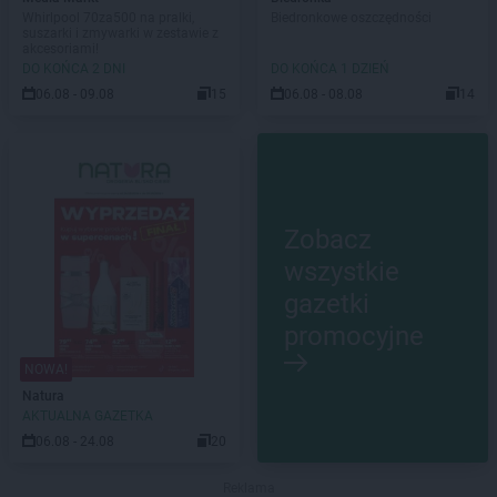
Whirlpool 70za500 na pralki,
Biedronkowe oszczędności
suszarki i zmywarki w zestawie z
akcesoriami!
DO KOŃCA 2 DNI
DO KOŃCA 1 DZIEŃ
06.08 - 09.08
15
06.08 - 08.08
14
Zobacz
wszystkie
gazetki
promocyjne
NOWA!
Natura
AKTUALNA GAZETKA
06.08 - 24.08
20
Reklama