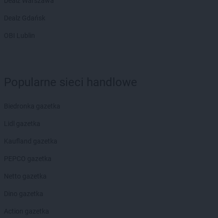
Dealz Warszawa
Dealz Gdańsk
OBI Lublin
Popularne sieci handlowe
Biedronka gazetka
Lidl gazetka
Kaufland gazetka
PEPCO gazetka
Netto gazetka
Dino gazetka
Action gazetka