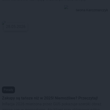
Iwona Karczmarczyk
28.05.2026
Porady
Zakupy są tańsze niż w 2025! Niemożliwe? Przeczytaj!
Inflacja 2026 mierzona przez GUS pokazuje szeroki obraz
zmian cen w gospodarce. Ale klient przy sklepowej półce