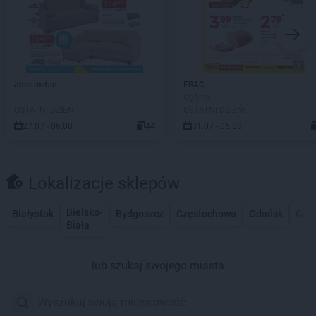
abra meble
FRAC
Ogólna
OSTATNI DZIEŃ!
OSTATNI DZIEŃ!
27.07 - 06.08
44
31.07 - 06.08
Lokalizacje sklepów
Bielsko-
Białystok
Bydgoszcz
Częstochowa
Gdańsk
Gdy
Biała
lub szukaj swojego miasta