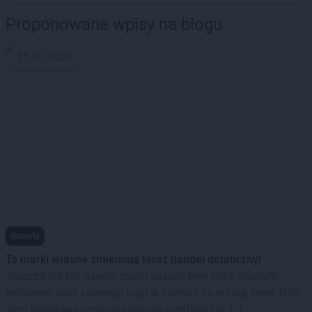
Proponowane wpisy na blogu
15.07.2026
Raporty
To marki własne zmieniają teraz handel detaliczny!
Jeszcze nie tak dawno marki własne były tylko prostym
wyborem: brak znanego logo w zamian za niższą cenę. Dziś
sieci handlowe rozwijają własne portfolia tak […]