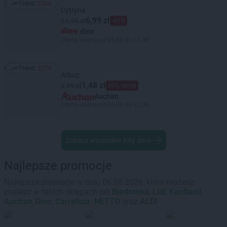
Trend:
2366
Trend: 2366
Cytryna
6,99 zł
11,99 zł
-41%
dino
Oferta ważna od 05.08 do 11.08
Trend:
2278
Trend: 2278
Arbuz
1,48 zł
2,99 zł
50% taniej
Auchan
Oferta ważna od 06.08 do 12.08
Zobacz wszystkie hity dnia
Najlepsze promocje
Najlepsze promocje w dniu 06.08.2026, które możesz
znaleźć w takich sklepach jak
Biedronka
,
Lidl
,
Kaufland
,
Auchan
,
Dino
,
Carrefour
,
NETTO
oraz
ALDI