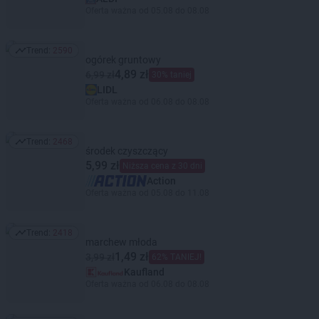
Oferta ważna od 05.08 do 08.08
Trend:
2590
Trend: 2590
ogórek gruntowy
4,89 zł
6,99 zł
30% taniej
LIDL
Oferta ważna od 06.08 do 08.08
Trend:
2468
Trend: 2468
środek czyszczący
5,99 zł
Niższa cena z 30 dni
Action
Oferta ważna od 05.08 do 11.08
Trend:
2418
Trend: 2418
marchew młoda
1,49 zł
3,99 zł
62% TANIEJ!
Kaufland
Oferta ważna od 06.08 do 08.08