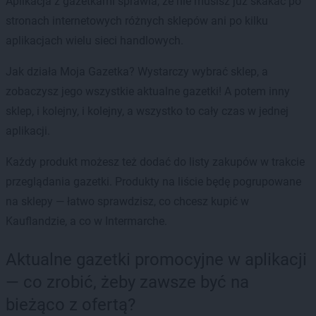
Aplikacja z gazetkami sprawia, że nie musisz już skakać po
stronach internetowych różnych sklepów ani po kilku
aplikacjach wielu sieci handlowych.
Jak działa Moja Gazetka? Wystarczy wybrać sklep, a
zobaczysz jego wszystkie aktualne gazetki! A potem inny
sklep, i kolejny, i kolejny, a wszystko to cały czas w jednej
aplikacji.
Każdy produkt możesz też dodać do listy zakupów w trakcie
przeglądania gazetki. Produkty na liście będę pogrupowane
na sklepy — łatwo sprawdzisz, co chcesz kupić w
Kauflandzie, a co w Intermarche.
Aktualne gazetki promocyjne w aplikacji
— co zrobić, żeby zawsze być na
bieżąco z ofertą?