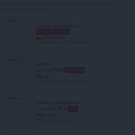
Codziennie pomożemy Ci znaleźć ciekawe hity zakupowe w
gazetkach promocyjnych
Trend:
3226
Trend: 3226
Twaróg Klinek Delikate
DRUGI 40% TANIEJ
Biedronka
Oferta ważna od 03.08 do 08.08
Trend:
3135
Trend: 3135
papryka
5,99 zł
12,99 zł
53% taniej
LIDL
Oferta ważna od 06.08 do 08.08
Trend:
3010
Trend: 3010
Borówka amerykańska
15,99 zł
24,99 zł
-36%
dino
Oferta ważna od 05.08 do 11.08