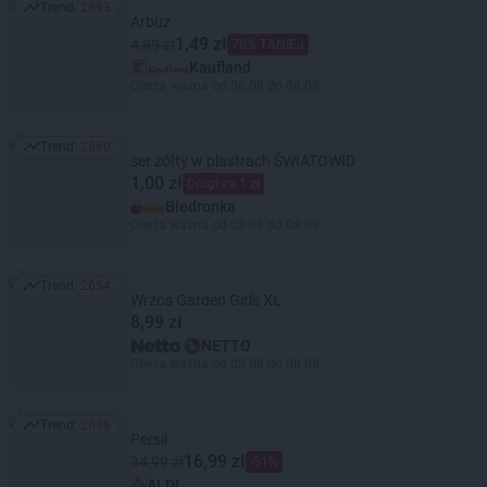
Trend:
2893
Trend: 2893
Arbuz
1,49 zł
4,99 zł
70% TANIEJ
Kaufland
Oferta ważna od 06.08 do 08.08
Trend:
2660
Trend: 2660
ser żółty w plastrach ŚWIATOWID
1,00 zł
Drugi za 1 zł
Biedronka
Oferta ważna od 03.08 do 08.08
Trend:
2654
Trend: 2654
Wrzos Garden Girls XL
8,99 zł
NETTO
Oferta ważna od 03.08 do 08.08
Trend:
2638
Trend: 2638
Persil
16,99 zł
34,99 zł
-51%
ALDI