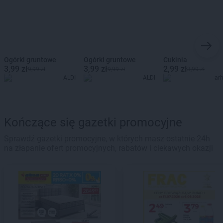
Ogórki gruntowe
Ogórki gruntowe
Cukinia
3,99 zł
3,99 zł
2,99 zł
9,99 zł
9,99 zł
3,99 zł
ALDI
ALDI
ar
Kończące się gazetki promocyjne
Sprawdź gazetki promocyjne, w których masz ostatnie 24h
na złapanie ofert promocyjnych, rabatów i ciekawych okazji