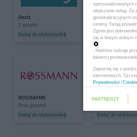
spersonalizowanych re
ulepszanie usług. Za
Dealz
POLOmarket
geolokalizacyjnych or
cenimy Twoją prywatno
2 gazetki
11 gazetek
Zgoda jest dobrowoln
Dodaj do ulubionych
Dodaj do ulubiony
się w lewym dolnym r
. Niektóre rodzaje p
takiemu przetwarzaniu
Zapoznaj się z poniż
internetowych. Szcze
Prywatności
i
Cooki
ROSSMANN
Auchan
PARTNERZY
Brak gazetek
5 gazetek
Dodaj do ulubionych
Dodaj do ulubiony