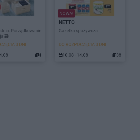
NOWA!
NETTO
odnia: Porządkowanie
Gazetka spożywcza
a 🗃️
CZĘCIA 3 DNI
DO ROZPOCZĘCIA 3 DNI
14.08
4
10.08 - 14.08
38