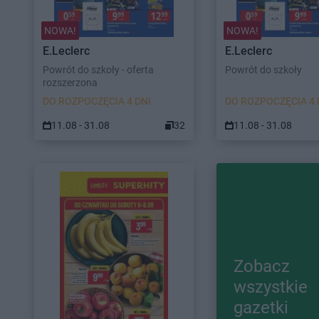
NOWA!
NOWA!
E.Leclerc
E.Leclerc
Powrót do szkoły - oferta
Powrót do szkoły
rozszerzona
DO ROZPOCZĘCIA 4 DNI
DO ROZPOCZĘCIA 4 
11.08 - 31.08
32
11.08 - 31.08
Zobacz
wszystkie
gazetki