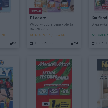
NOWA!
E.Leclerc
Kaufland
Wybór w dobrej cenie - oferta
Wyprawka 
rozszerzona
DNI
DO ROZPOCZĘCIA 4 DNI
AKTUALNA
44
11.08 - 22.08
24
30.07 - 