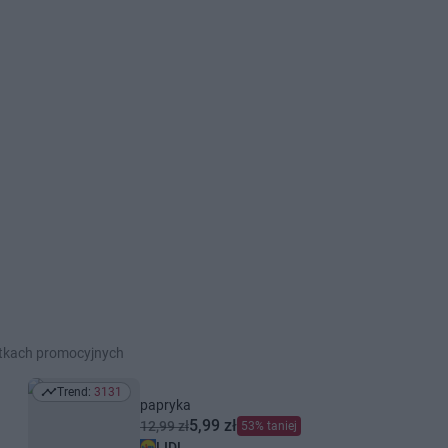
etkach promocyjnych
Trend:
3131
Trend: 3131
papryka
5,99 zł
12,99 zł
53% taniej
LIDL