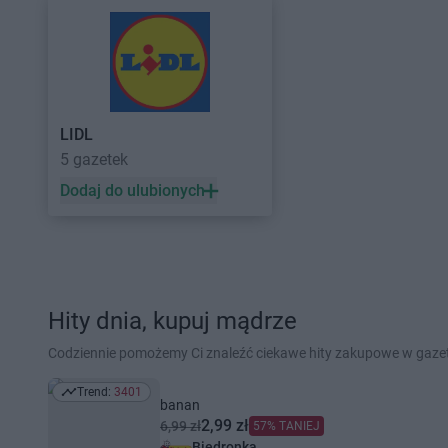
LIDL
5 gazetek
Dodaj do ulubionych
Hity dnia, kupuj mądrze
Codziennie pomożemy Ci znaleźć ciekawe hity zakupowe w gaz
Trend:
3401
Trend: 3401
banan
2,99 zł
6,99 zł
57% TANIEJ
Biedronka