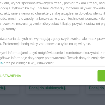
klam, wybór spersonalizowanych treści, pomiar reklam i treści, bad
 zgodą Użytkownika my i Zaufani Partnerzy możemy używać dokład
PEPCO
dino
az aktywnie skanować charakterystykę urządzenia do celów identyfi
ść, prosimy o zgodę na korzystanie z tych technologii poprzez klikn
1 gazetka
2 gazetki
a i zawsze możesz ją zmienić/wycofać klikając przycisk ustawień pr
ch
Dodaj do ulubionych
Dodaj do
ogu strony
rzetwarzania danych nie wymagają zgody użytkownika, ale masz praw
. Preferencje będą miały zastosowania tylko na tej witrynie.
szymi informacjami, abyś mógł świadomie i komfortowo korzystać z
gółowe informacje dotyczące przetwarzania Twoich danych znajdzi
es
oraz po kliknięciu w „Ustawienia”.
ALDI
Biedronk
USTAWIENIA
6 gazetek
12 gazet
ch
Dodaj do ulubionych
Dodaj do