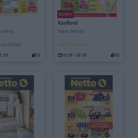
NOWA!
Kaufland
z klasą
Super Sobota
 GAZETKA
JUŻ OD JUTRA!
11.08
36
08.08 - 08.08
30