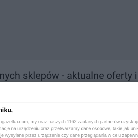
ych sklepów - aktualne oferty 
jdziesz tutaj sklepy należące do lokalnych sieci oraz duże, znane super- i hipermar
niku,
jagazetka.com, my oraz naszych 1162 zaufanych partnerów uzyskuj
cje na urządzeniu oraz przetwarzamy dane osobowe, takie jak unika
je wysyłane przez urządzenie czy dane przeglądania w celu zapewn