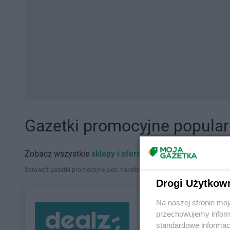
Gazetki promocyjne popularn
Zobacz wszystkie
sklepy i oferty promocyjne
Sprawdź gazetki promocyjne sieci handlowych, które działają w Polsce. Zna
Drogi Użytkow
Na naszej stronie mo
przechowujemy informa
standardowe informac