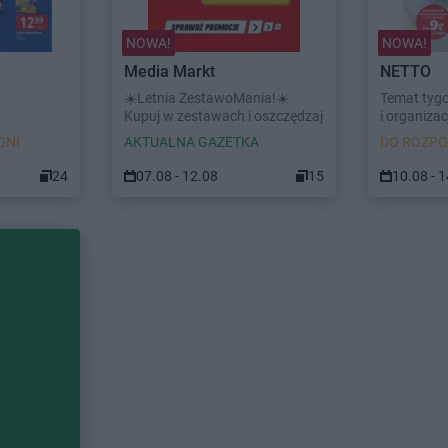
NOWA!
NOWA!
Media Markt
NETTO
☀️Letnia ZestawoMania!☀️
Temat tyg
Kupuj w zestawach i oszczędzaj
i organizacj
DNI
AKTUALNA GAZETKA
DO ROZPO
24
07.08 - 12.08
15
10.08 - 