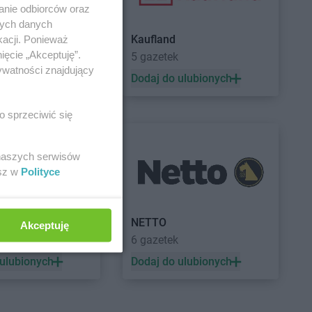
anie odbiorców oraz
nych danych
Kaufland
kacji. Ponieważ
ięcie „Akceptuję”.
5 gazetek
ywatności znajdujący
 ulubionych
Dodaj do ulubionych
o sprzeciwić się
 naszych serwisów
esz w
Polityce
a
NETTO
Akceptuję
ek
6 gazetek
 ulubionych
Dodaj do ulubionych