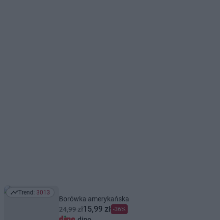
Trend:
3013
Trend: 3013
Borówka amerykańska
15,99 zł
24,99 zł
-36%
dino