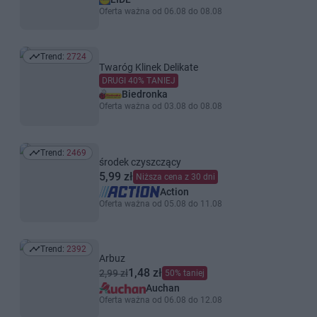
Oferta ważna od 06.08 do 08.08
Trend:
2724
Trend: 2724
Twaróg Klinek Delikate
DRUGI 40% TANIEJ
Biedronka
Oferta ważna od 03.08 do 08.08
Trend:
2469
Trend: 2469
środek czyszczący
5,99 zł
Niższa cena z 30 dni
Action
Oferta ważna od 05.08 do 11.08
Trend:
2392
Trend: 2392
Arbuz
1,48 zł
2,99 zł
50% taniej
Auchan
Oferta ważna od 06.08 do 12.08