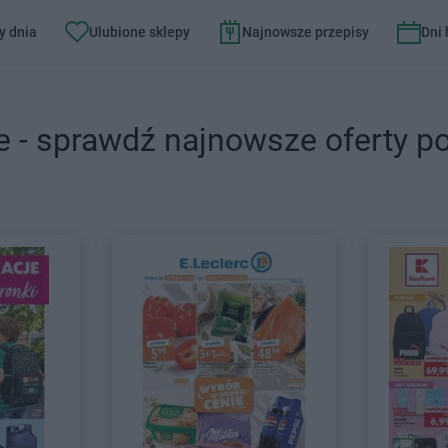
y dnia
Ulubione sklepy
Najnowsze przepisy
Dni
e - sprawdź najnowsze oferty p