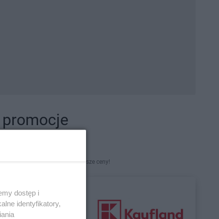
i promocje
kety. Najlepsze promocje i najniższe ceny!
emy dostęp i
lne identyfikatory,
iania