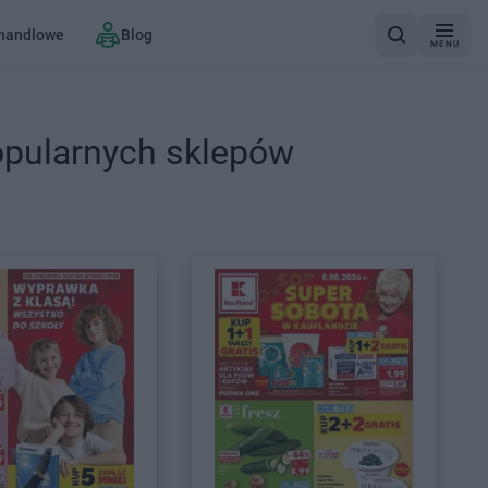
 handlowe
Blog
MENU
opularnych sklepów