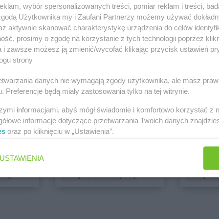
klam, wybór spersonalizowanych treści, pomiar reklam i treści, bad
 zgodą Użytkownika my i Zaufani Partnerzy możemy używać dokład
PEPCO
dino
az aktywnie skanować charakterystykę urządzenia do celów identyfi
1 gazetka
2 gazetki
ść, prosimy o zgodę na korzystanie z tych technologii poprzez klikn
ch
Dodaj do ulubionych
Dodaj do
a i zawsze możesz ją zmienić/wycofać klikając przycisk ustawień pr
ogu strony
rzetwarzania danych nie wymagają zgody użytkownika, ale masz praw
. Preferencje będą miały zastosowania tylko na tej witrynie.
szymi informacjami, abyś mógł świadomie i komfortowo korzystać z
gółowe informacje dotyczące przetwarzania Twoich danych znajdzi
es
oraz po kliknięciu w „Ustawienia”.
ALDI
Biedronk
USTAWIENIA
6 gazetek
11 gazet
ch
Dodaj do ulubionych
Dodaj do