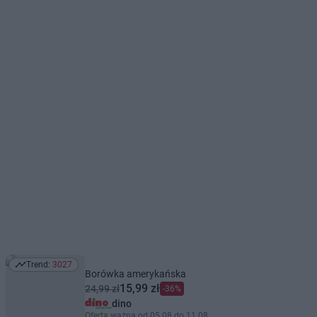
Trend:
3027
Trend: 3027
Borówka amerykańska
15,99 zł
24,99 zł
-36%
dino
Oferta ważna od 05.08 do 11.08