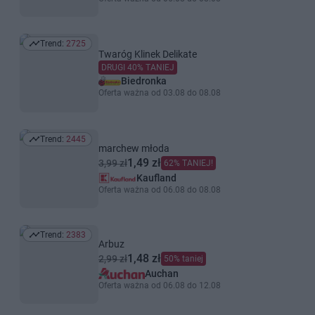
Trend:
2725
Trend: 2725
Twaróg Klinek Delikate
DRUGI 40% TANIEJ
Biedronka
Oferta ważna od 03.08 do 08.08
Trend:
2445
Trend: 2445
marchew młoda
1,49 zł
3,99 zł
62% TANIEJ!
Kaufland
Oferta ważna od 06.08 do 08.08
Trend:
2383
Trend: 2383
Arbuz
1,48 zł
2,99 zł
50% taniej
Auchan
Oferta ważna od 06.08 do 12.08