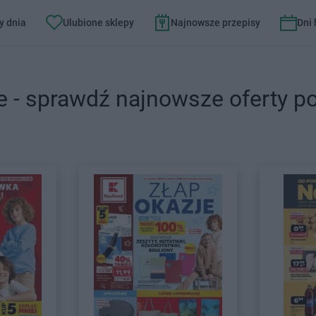
y dnia
Ulubione sklepy
Najnowsze przepisy
Dni
e - sprawdź najnowsze oferty p