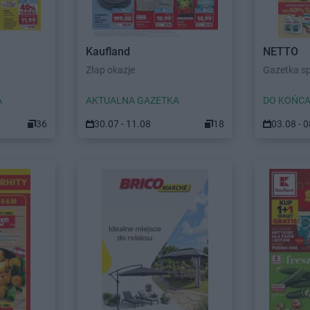
Kaufland
NETTO
Złap okazje
Gazetka s
A
AKTUALNA GAZETKA
DO KOŃCA
36
30.07 - 11.08
18
03.08 - 