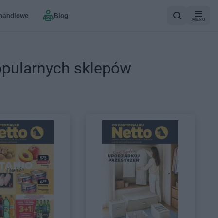
 handlowe
Blog
MENU
opularnych sklepów