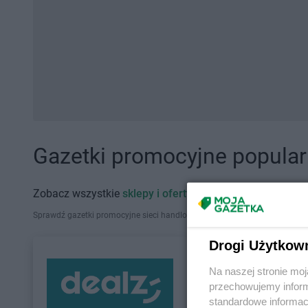
Gazetki promocyjne popularn
Zobacz wszystkie
sklepy i oferty promocyjne
Sprawdź gazetki promocyjne sieci handlowych, które działają w Polsce. Zna
Drogi Użytkow
Na naszej stronie mo
przechowujemy informa
standardowe informac