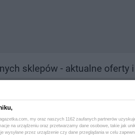
ych sklepów - aktualne oferty 
jdziesz tutaj sklepy należące do lokalnych sieci oraz duże, znane super- i hipermar
niku,
jagazetka.com, my oraz naszych 1162 zaufanych partnerów uzyskuj
cje na urządzeniu oraz przetwarzamy dane osobowe, takie jak unika
je wysyłane przez urządzenie czy dane przeglądania w celu zapewn