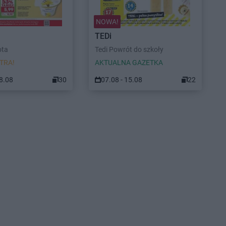
NOWA!
TEDi
ota
Tedi Powrót do szkoły
TRA!
AKTUALNA GAZETKA
08.08
30
07.08 - 15.08
22