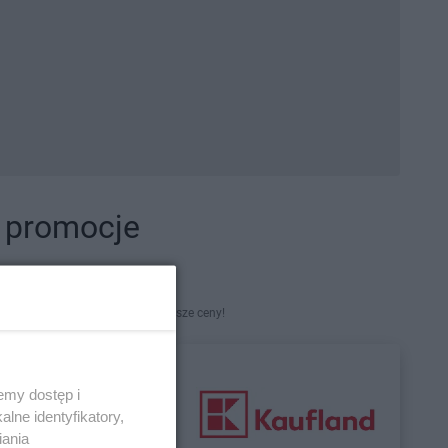
i promocje
kety. Najlepsze promocje i najniższe ceny!
emy dostęp i
lne identyfikatory,
iania