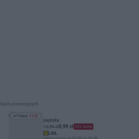
etkach promocyjnych
Trend:
3128
Trend: 3128
papryka
5,99 zł
12,99 zł
53% taniej
LIDL
Oferta ważna od 06.08 do 08.08