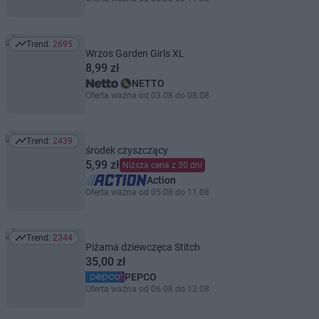
Trend:
2695
Trend: 2695
Wrzos Garden Girls XL
8,99 zł
NETTO
Oferta ważna od 03.08 do 08.08
Trend:
2439
Trend: 2439
środek czyszczący
5,99 zł
Niższa cena z 30 dni
Action
Oferta ważna od 05.08 do 11.08
Trend:
2344
Trend: 2344
Piżama dziewczęca Stitch
35,00 zł
PEPCO
Oferta ważna od 06.08 do 12.08