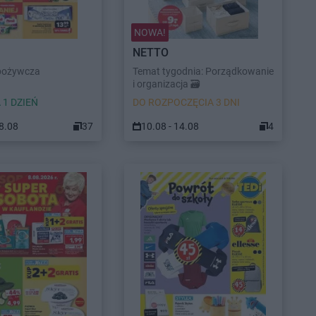
NOWA!
NETTO
pożywcza
Temat tygodnia: Porządkowanie
i organizacja 🗃️
 1 DZIEŃ
DO ROZPOCZĘCIA 3 DNI
08.08
37
10.08 - 14.08
4