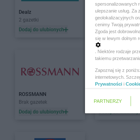
spersonalizowanych re
ulepszanie usług. Za
Dealz
POLOmarket
geolokalizacyjnych or
2 gazetki
11 gazetek
cenimy Twoją prywatno
Dodaj do ulubionych
Dodaj do ulubiony
Zgoda jest dobrowoln
się w lewym dolnym r
. Niektóre rodzaje p
takiemu przetwarzaniu
Zapoznaj się z poniż
internetowych. Szcze
Prywatności
i
Cooki
ROSSMANN
Auchan
PARTNERZY
Brak gazetek
5 gazetek
Dodaj do ulubionych
Dodaj do ulubiony