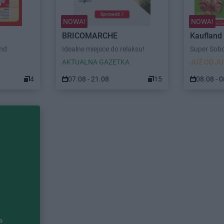
NOWA!
NOWA!
BRICOMARCHE
Kaufland
end
Idealne miejsce do relaksu!
Super Sob
AKTUALNA GAZETKA
JUŻ OD JU
4
07.08 - 21.08
15
08.08 - 
e