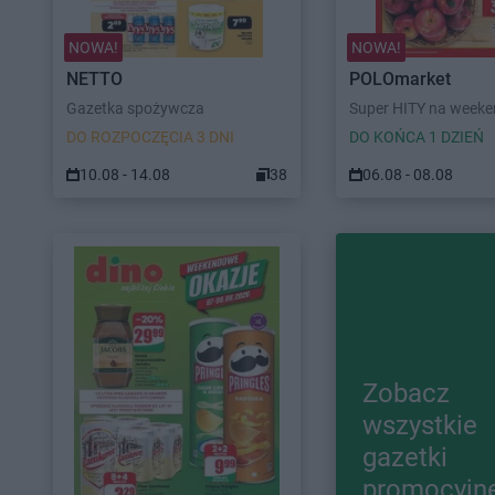
NOWA!
NOWA!
NETTO
POLOmarket
Gazetka spożywcza
Super HITY na week
DO ROZPOCZĘCIA 3 DNI
DO KOŃCA 1 DZIEŃ
10.08 - 14.08
38
06.08 - 08.08
Zobacz
wszystkie
gazetki
promocyjn