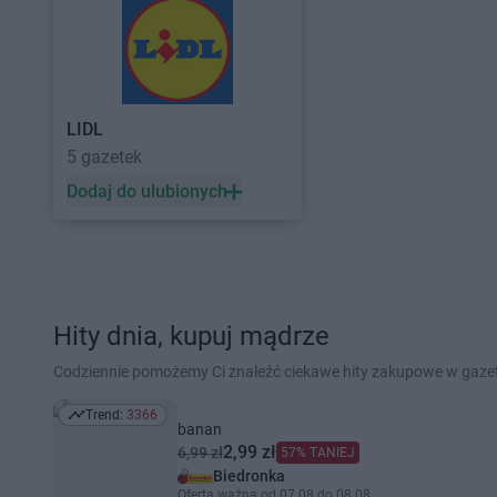
LIDL
5 gazetek
Dodaj do ulubionych
Hity dnia, kupuj mądrze
Codziennie pomożemy Ci znaleźć ciekawe hity zakupowe w gaz
Trend:
3366
Trend: 3366
banan
2,99 zł
6,99 zł
57% TANIEJ
Biedronka
Oferta ważna od 07.08 do 08.08