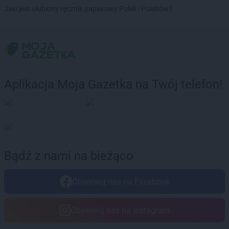
Chorten
Brochów
Jaki jest ulubiony ręcznik papierowy Polek i Polaków?
Chorten
Brójce
Chorten
Brok
Chorten
Brończany
Chorten
Broniewice
Chorten
Bronowo
Chorten
Brudki Stare
Aplikacja Moja Gazetka na Twój telefon!
Chorten
Brusy
Chorten
Brwinów
Chorten
Brzesko
Chorten
Brzeszcze
Chorten
Brzezie
Chorten
Brzeźnica
Bądź z nami na bieżąco
Chorten
Brzeźnio
Chorten
Brzóski-Gromki
Obserwuj nas na Facebook
Chorten
Brzoza
Chorten
Brzozówka
Chorten
Budki Piaseckie
Obserwuj nas na Instagram
Chorten
Budy Barcząckie