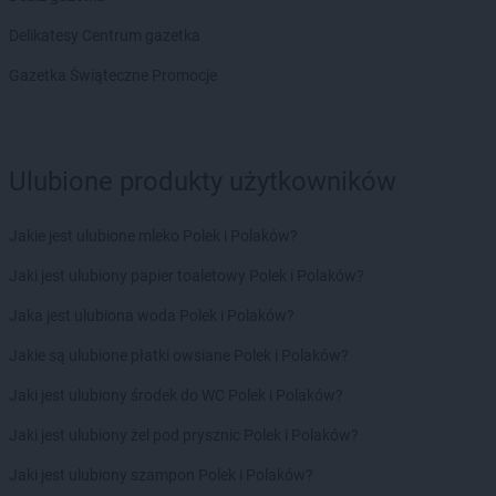
Chorten
Bolesławiec
Delikatesy Centrum gazetka
Chorten
Bolimów
Chorten
Bolków
Gazetka Świąteczne Promocje
Chorten
Bolszewo
Chorten
Borek
Chorten
Borki
Ulubione produkty użytkowników
Chorten
Borkowo
Chorten
Borów Wielki
Chorten
Borowe
Jakie jest ulubione mleko Polek i Polaków?
Chorten
Borowina
Jaki jest ulubiony papier toaletowy Polek i Polaków?
Chorten
Borzęcin Duży
Chorten
Borzymy
Jaka jest ulubiona woda Polek i Polaków?
Chorten
Boże
Jakie są ulubione płatki owsiane Polek i Polaków?
Chorten
Braciejówka
Chorten
Bramki
Jaki jest ulubiony środek do WC Polek i Polaków?
Chorten
Braniewo
Jaki jest ulubiony żel pod prysznic Polek i Polaków?
Chorten
Brańsk
Chorten
Brenna
Jaki jest ulubiony szampon Polek i Polaków?