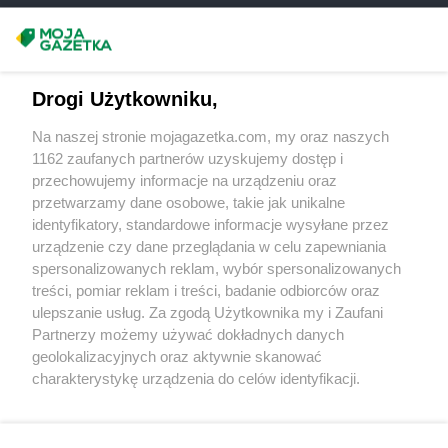
Chorten
Budziska
Chorten
Bugaj
Masz sugestie lub pytania?
Chorten
Buk
Chorten
Bukowiec
Napisz do nas:
support@mojagazetka.com
Drogi Użytkowniku,
Chorten
Bukowina
Współpraca z nami
Chorten
Burkat
Na naszej stronie mojagazetka.com, my oraz naszych
Zobacz szczegóły
Chorten
Burzyn
1162 zaufanych partnerów uzyskujemy dostęp i
Retail Radar – analiza rynku
Chorten
Bydgoszcz
przechowujemy informacje na urządzeniu oraz
Chorten
Bytom
przetwarzamy dane osobowe, takie jak unikalne
identyfikatory, standardowe informacje wysyłane przez
Chorten
Bytów
Wasze ulubione produkty
urządzenie czy dane przeglądania w celu zapewniania
Chorten
Cekcyn
spersonalizowanych reklam, wybór spersonalizowanych
Regulamin serwisu i polityka prywatności
Chorten
Celestynów
treści, pomiar reklam i treści, badanie odbiorców oraz
ulepszanie usług. Za zgodą Użytkownika my i Zaufani
Chorten
Celiny
Mapa strony
Partnerzy możemy używać dokładnych danych
Chorten
Cepno
geolokalizacyjnych oraz aktywnie skanować
Chorten
Chałupy
Zawsze najnowsze gazetki w naszej
Wszystkie miasta z lokalizacjami sklepów
charakterystykę urządzenia do celów identyfikacji.
Chorten
Chełm
Ponieważ cenimy Twoją prywatność, prosimy o zgodę na
aplikacji
Chorten
Chełm Śląski
korzystanie z tych technologii poprzez kliknięcie
Chorten
Chełmek
„Akceptuję”. Zgoda jest dobrowolna i zawsze możesz ją