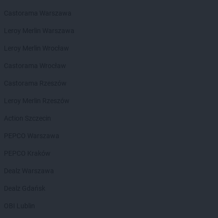
Chorten
Biała Niżna
Chorten
Biała Piska
Castorama Warszawa
Chorten
Biała Podlaska
Leroy Merlin Warszawa
Chorten
Biała Rawska
Chorten
Białebłoto-Kobyla
Leroy Merlin Wrocław
Chorten
Białebłoto-Stara Wieś
Castorama Wrocław
Chorten
Białobiel
Chorten
Białobrzegi
Castorama Rzeszów
Chorten
Białogard
Leroy Merlin Rzeszów
Chorten
Białogóra
Chorten
Białousy
Action Szczecin
Chorten
Białowieża
PEPCO Warszawa
Chorten
Białożewin
Chorten
Białystok
PEPCO Kraków
Chorten
Biecz
Dealz Warszawa
Chorten
Biedaszki
Chorten
Biedrzychowice
Dealz Gdańsk
Chorten
Bielany-Żyłaki
OBI Lublin
Chorten
Bielicha