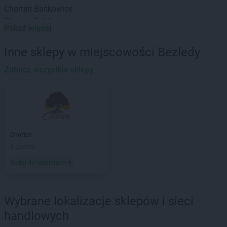
Chorten
Baćkowice
Chorten
Bajdy
Pokaż więcej
Chorten
Bajki-Zalesie
Chorten
Bakałarzewo
Inne sklepy w miejscowości Bezledy
Chorten
Bąkowo
Chorten
Zobacz wszystkie sklepy
Banie
Chorten
Banino
Chorten
Baranowo
Chorten
Barchów
Chorten
Barcikowo
Chorten
Barcin
Chorten
Chorten
Bargłów Kościelny
2 gazetki
Chorten
Bartniki
Dodaj do ulubionych
Chorten
Bartołty Wielkie
Chorten
Bartoszyce
Chorten
Będzieszyn
Wybrane lokalizacje sklepów i sieci
Chorten
Bełchatów
handlowych
Chorten
Bezledy