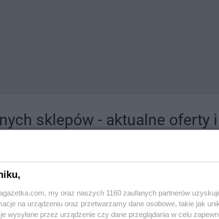
ych sklepów - aktualne oferty 
jdziesz tutaj sklepy należące do lokalnych sieci oraz duże, znane super- i hipermar
niku,
jagazetka.com, my oraz naszych 1160 zaufanych partnerów uzyskuj
cje na urządzeniu oraz przetwarzamy dane osobowe, takie jak unika
je wysyłane przez urządzenie czy dane przeglądania w celu zapewn