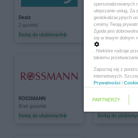
spersonalizowanych re
ulepszanie usług. Za
Dealz
POLOmarket
geolokalizacyjnych or
cenimy Twoją prywatno
2 gazetki
11 gazetek
Zgoda jest dobrowoln
Dodaj do ulubionych
Dodaj do ulubiony
się w lewym dolnym r
. Niektóre rodzaje p
takiemu przetwarzaniu
Zapoznaj się z poniż
internetowych. Szcze
Prywatności
i
Cooki
ROSSMANN
Auchan
PARTNERZY
Brak gazetek
5 gazetek
Dodaj do ulubionych
Dodaj do ulubiony