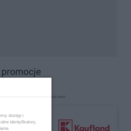
i promocje
kety. Najlepsze promocje i najniższe ceny!
emy dostęp i
lne identyfikatory,
iania