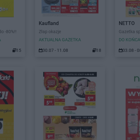
Kaufland
NETTO
o -80%!!
Złap okazje
Gazetka s
A
AKTUALNA GAZETKA
DO KOŃCA
15
30.07 - 11.08
18
03.08 - 