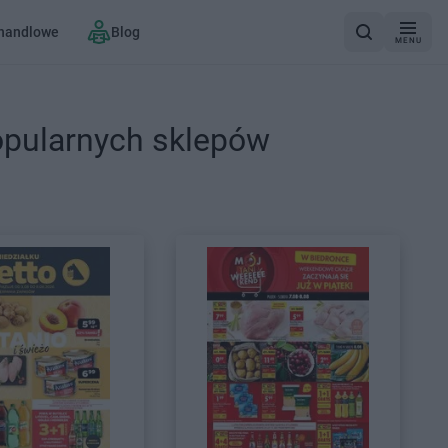
 handlowe
Blog
MENU
opularnych sklepów