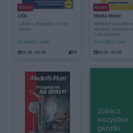
NOWA!
NOWA!
LIDL
Media Markt
Lidl plus. Skanujesz - To się
Whirlpool 70za500 na 
opłaca
suszarki i zmywarki 
z akcesoriami!
DO KOŃCA 2 DNI
DO KOŃCA 3 DNI
06.08 - 08.08
28
06.08 - 09.08
Zobacz
wszystkie
gazetki