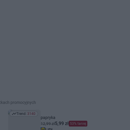
etkach promocyjnych
Trend:
3140
Trend: 3140
papryka
5,99 zł
12,99 zł
53% taniej
LIDL