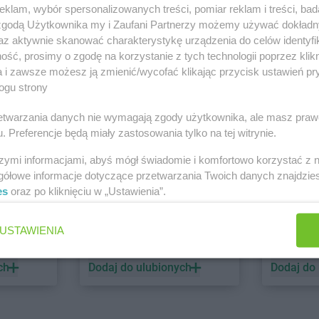
klam, wybór spersonalizowanych treści, pomiar reklam i treści, bad
 zgodą Użytkownika my i Zaufani Partnerzy możemy używać dokład
PEPCO
dino
az aktywnie skanować charakterystykę urządzenia do celów identyfi
ść, prosimy o zgodę na korzystanie z tych technologii poprzez klikn
1 gazetka
1 gazetk
a i zawsze możesz ją zmienić/wycofać klikając przycisk ustawień pr
ch
Dodaj do ulubionych
Dodaj do
ogu strony
rzetwarzania danych nie wymagają zgody użytkownika, ale masz praw
. Preferencje będą miały zastosowania tylko na tej witrynie.
szymi informacjami, abyś mógł świadomie i komfortowo korzystać z
gółowe informacje dotyczące przetwarzania Twoich danych znajdzi
es
oraz po kliknięciu w „Ustawienia”.
ALDI
Biedronk
USTAWIENIA
5 gazetek
11 gazet
ch
Dodaj do ulubionych
Dodaj do