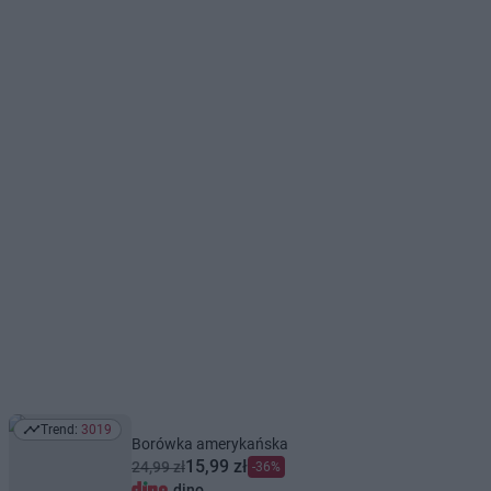
Trend:
3019
Trend: 3019
Borówka amerykańska
15,99 zł
24,99 zł
-36%
dino