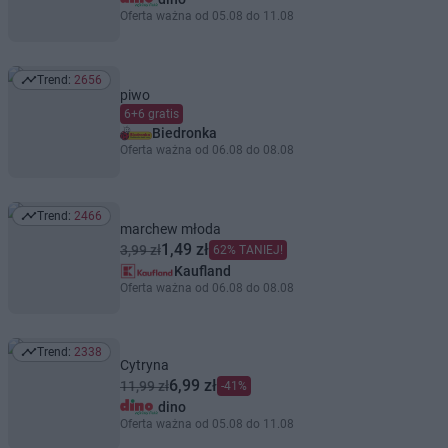
Oferta ważna od 05.08 do 11.08
Trend:
2656
Trend: 2656
piwo
6+6 gratis
Biedronka
Oferta ważna od 06.08 do 08.08
Trend:
2466
Trend: 2466
marchew młoda
1,49 zł
3,99 zł
62% TANIEJ!
Kaufland
Oferta ważna od 06.08 do 08.08
Trend:
2338
Trend: 2338
Cytryna
6,99 zł
11,99 zł
-41%
dino
Oferta ważna od 05.08 do 11.08