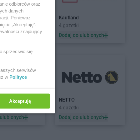
anie odbiorców oraz
nych danych
Kaufland
kacji. Ponieważ
ięcie „Akceptuję”.
a
4 gazetki
ywatności znajdujący
 ulubionych
Dodaj do ulubionych
o sprzeciwić się
 naszych serwisów
esz w
Polityce
a
NETTO
Akceptuję
ek
4 gazetki
 ulubionych
Dodaj do ulubionych