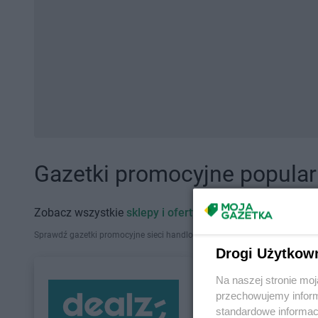
Gazetki promocyjne popularn
Zobacz wszystkie
sklepy i oferty promocyjne
Sprawdź gazetki promocyjne sieci handlowych, które działają w Polsce. Zna
Drogi Użytkow
Na naszej stronie mo
przechowujemy informa
standardowe informac