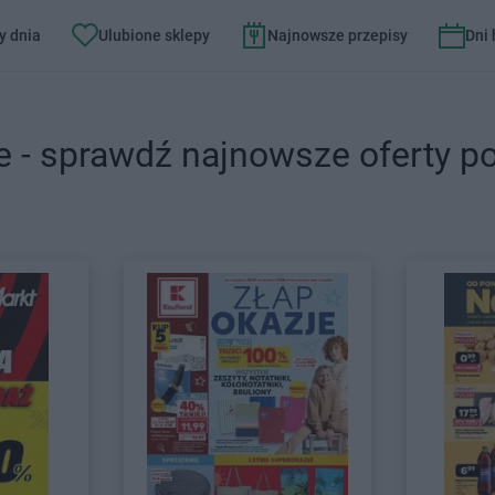
y dnia
Ulubione sklepy
Najnowsze przepisy
Dni
e - sprawdź najnowsze oferty p