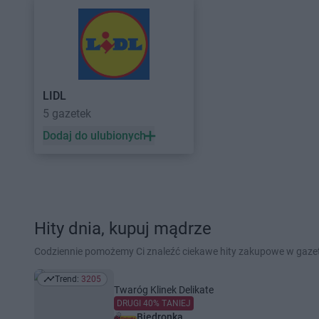
LIDL
5 gazetek
Dodaj do ulubionych
Hity dnia, kupuj mądrze
Codziennie pomożemy Ci znaleźć ciekawe hity zakupowe w gaz
Trend:
3205
Trend: 3205
Twaróg Klinek Delikate
DRUGI 40% TANIEJ
Biedronka