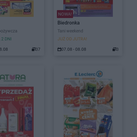
NOWA!
Biedronka
pożywcza
Tani weekend
 2 DNI
JUŻ OD JUTRA!
08.08
37
07.08 - 08.08
3