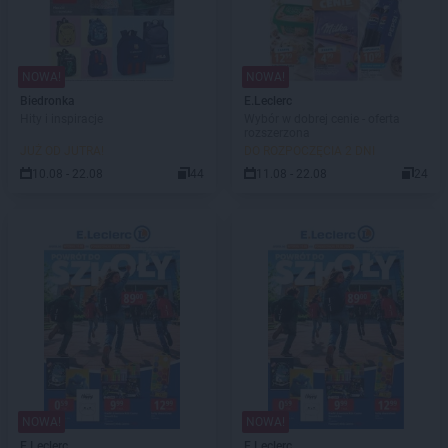
NOWA!
NOWA!
Biedronka
E.Leclerc
Hity i inspiracje
Wybór w dobrej cenie - oferta
rozszerzona
JUŻ OD JUTRA!
DO ROZPOCZĘCIA 2 DNI
10.08 - 22.08
44
11.08 - 22.08
24
NOWA!
NOWA!
E.Leclerc
E.Leclerc