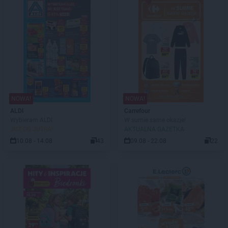
NOWA!
NOWA!
ALDI
Carrefour
Wybieram ALDI
W sumie same okazje!
JUŻ OD JUTRA!
AKTUALNA GAZETKA
10.08 - 14.08
43
09.08 - 22.08
22