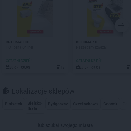
BRICOMARCHE
BRICOMARCHE
HOT cena Online!
Nasze ceny rządzą!
OSTATNI DZIEŃ!
OSTATNI DZIEŃ!
29.07 - 09.08
15
29.07 - 09.08
Lokalizacje sklepów
Bielsko-
Białystok
Bydgoszcz
Częstochowa
Gdańsk
Gdy
Biała
lub szukaj swojego miasta