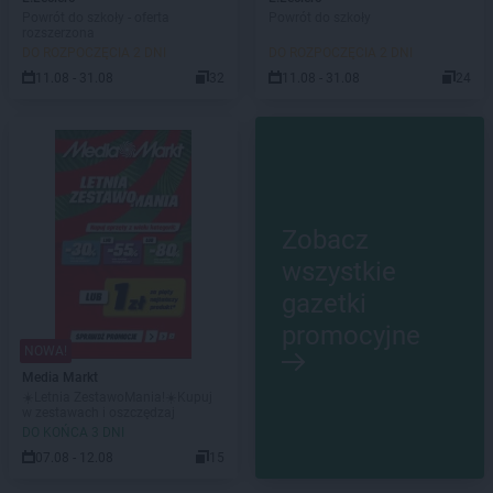
Powrót do szkoły - oferta
Powrót do szkoły
rozszerzona
DO ROZPOCZĘCIA 2 DNI
DO ROZPOCZĘCIA 2 DNI
11.08 - 31.08
32
11.08 - 31.08
24
Zobacz
wszystkie
gazetki
promocyjne
NOWA!
Media Markt
☀️Letnia ZestawoMania!☀️Kupuj
w zestawach i oszczędzaj
DO KOŃCA 3 DNI
07.08 - 12.08
15