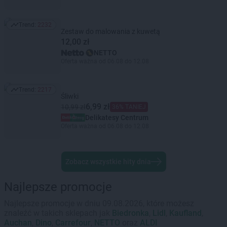
Trend:
2232
Trend: 2232
Zestaw do malowania z kuwetą
12,00 zł
NETTO
Oferta ważna od 06.08 do 12.08
Trend:
2217
Trend: 2217
Śliwki
6,99 zł
10,99 zł
36% TANIEJ
Delikatesy Centrum
Oferta ważna od 06.08 do 12.08
Zobacz wszystkie hity dnia
Najlepsze promocje
Najlepsze promocje w dniu 09.08.2026, które możesz
znaleźć w takich sklepach jak
Biedronka
,
Lidl
,
Kaufland
,
Auchan
,
Dino
,
Carrefour
,
NETTO
oraz
ALDI