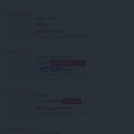
Trend:
2536
Trend: 2536
Mleko 3,2%
3,29 zł
Biedronka
Oferta ważna od 06.08 do 12.08
Trend:
2468
Trend: 2468
środek czyszczący
5,99 zł
Niższa cena z 30 dni
Action
Oferta ważna od 05.08 do 11.08
Trend:
2418
Trend: 2418
Arbuz
1,48 zł
2,99 zł
50% taniej
Auchan
Oferta ważna od 06.08 do 12.08
Trend:
2336
Trend: 2336
Lody Grycan