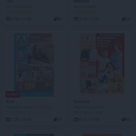
LIDL
Kaufland
Od poniedziałku
Mocny Starty
JUŻ OD JUTRA!
JUŻ OD JUTRA!
10.08 - 11.08
96
10.08 - 12.08
24
NOWA!
ALDI
Kaufland
Wygodna odzież i nie tylko!
Wyprawka z klasą
DO ROZPOCZĘCIA 2 DNI
DO KOŃCA 2 DNI
11.08 - 14.08
15
30.07 - 11.08
36