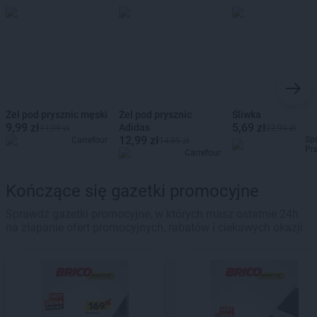
Żel pod prysznic męski
Żel pod prysznic
Śliwka
9,99 zł
5,69 zł
Adidas
11,99 zł
22,90 zł
12,99 zł
Sp
Carrefour
14,99 zł
Pr
Carrefour
Kończące się gazetki promocyjne
Sprawdź gazetki promocyjne, w których masz ostatnie 24h
na złapanie ofert promocyjnych, rabatów i ciekawych okazji