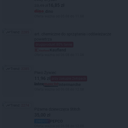
16,85 zł
23,49 zł
dino
Oferta ważna od 05.08 do 11.08
Trend:
2285
art. chemiczne do sprzątania i odświeżacze
Trend: 2285
powietrza
drugiprodukt 80% taniej
Kaufland
Oferta ważna od 06.08 do 11.08
Trend:
2285
Trend: 2285
Piwo Żywiec
11,96 zł
przy zakupie 2x4-pack
Intermarche
Oferta ważna od 06.08 do 12.08
Trend:
2274
Trend: 2274
Piżama dziewczęca Stitch
35,00 zł
PEPCO
Oferta ważna od 06.08 do 12.08