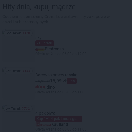
Hity dnia, kupuj mądrze
Codziennie pomożemy Ci znaleźć ciekawe hity zakupowe w
gazetkach promocyjnych
Trend:
3078
Trend: 3078
skyr
2+1 gratis
Biedronka
Oferta ważna od 06.08 do 12.08
Trend:
3033
Trend: 3033
Borówka amerykańska
15,99 zł
24,99 zł
-36%
dino
Oferta ważna od 05.08 do 11.08
Trend:
2723
Trend: 2723
4-pak piwa
Kup 1+1 4-pak tańszy gratis
Kaufland
Oferta ważna od 06.08 do 11.08