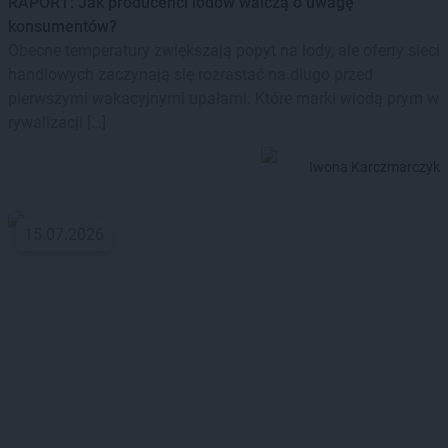
RAPORT: Jak producenci lodów walczą o uwagę
konsumentów?
Obecne temperatury zwiększają popyt na lody, ale oferty sieci
handlowych zaczynają się rozrastać na długo przed
pierwszymi wakacyjnymi upałami. Które marki wiodą prym w
rywalizacji […]
Iwona Karczmarczyk
15.07.2026