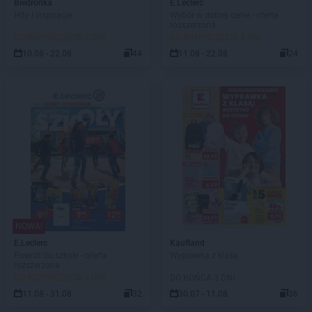
Biedronka
E.Leclerc
Hity i inspiracje
Wybór w dobrej cenie - oferta
rozszerzona
DO ROZPOCZĘCIA 2 DNI
DO ROZPOCZĘCIA 3 DNI
10.08 - 22.08
44
11.08 - 22.08
24
NOWA!
E.Leclerc
Kaufland
Powrót do szkoły - oferta
Wyprawka z klasą
rozszerzona
DO ROZPOCZĘCIA 3 DNI
DO KOŃCA 3 DNI
11.08 - 31.08
32
30.07 - 11.08
36