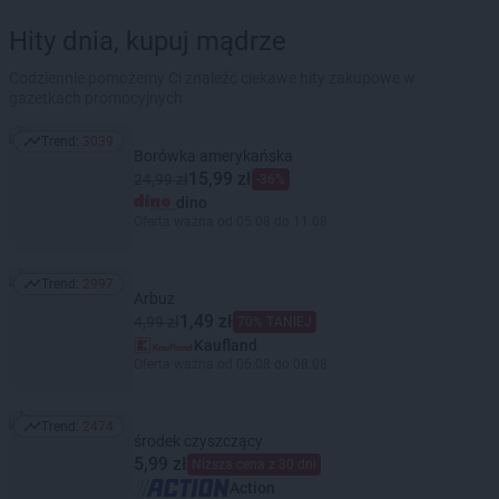
Hity dnia, kupuj mądrze
Codziennie pomożemy Ci znaleźć ciekawe hity zakupowe w
gazetkach promocyjnych
Trend:
3039
Trend: 3039
Borówka amerykańska
15,99 zł
24,99 zł
-36%
dino
Oferta ważna od 05.08 do 11.08
Trend:
2997
Trend: 2997
Arbuz
1,49 zł
4,99 zł
70% TANIEJ
Kaufland
Oferta ważna od 06.08 do 08.08
Trend:
2474
Trend: 2474
środek czyszczący
5,99 zł
Niższa cena z 30 dni
Action