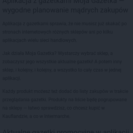
Aplikacja z gazetkami Moja Gazetka —
wygodne planowanie mądrych zakupów
Aplikacja z gazetkami sprawia, że nie musisz już skakać po
stronach internetowych różnych sklepów ani po kilku
aplikacjach wielu sieci handlowych.
Jak działa Moja Gazetka? Wystarczy wybrać sklep, a
zobaczysz jego wszystkie aktualne gazetki! A potem inny
sklep, i kolejny, i kolejny, a wszystko to cały czas w jednej
aplikacji.
Każdy produkt możesz też dodać do listy zakupów w trakcie
przeglądania gazetki. Produkty na liście będę pogrupowane
na sklepy — łatwo sprawdzisz, co chcesz kupić w
Kauflandzie, a co w Intermarche.
Aktualne gazetki promocyjne w aplikacji