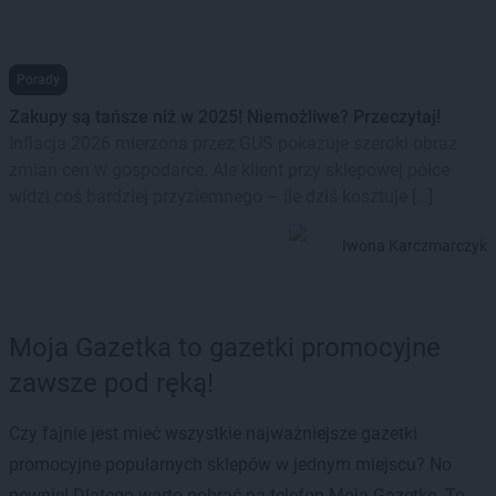
Porady
Zakupy są tańsze niż w 2025! Niemożliwe? Przeczytaj!
Inflacja 2026 mierzona przez GUS pokazuje szeroki obraz
zmian cen w gospodarce. Ale klient przy sklepowej półce
widzi coś bardziej przyziemnego – ile dziś kosztuje […]
Iwona Karczmarczyk
Moja Gazetka to gazetki promocyjne
zawsze pod ręką!
Czy fajnie jest mieć wszystkie najważniejsze gazetki
promocyjne popularnych sklepów w jednym miejscu? No
pewnie! Dlatego warto pobrać na telefon Moją Gazetkę. To