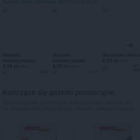
Auchan
,
Dino
,
Carrefour
,
NETTO
oraz
ALDI
Skarpety
skarpetki
Skrzydełka z kurcz
6,99 zł
damskie/męskie
damskie/męskie
8,99 zł
4,99 zł
4,99 zł
API
9,98 zł
9,98 zł
MA
ALDI
ALDI
Kończące się gazetki promocyjne
Sprawdź gazetki promocyjne, w których masz ostatnie 24h
na złapanie ofert promocyjnych, rabatów i ciekawych okazji