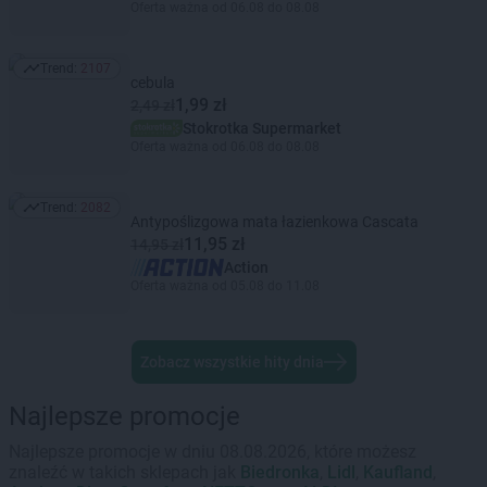
Oferta ważna od 06.08 do 08.08
Trend:
2107
Trend: 2107
cebula
1,99 zł
2,49 zł
Stokrotka Supermarket
Oferta ważna od 06.08 do 08.08
Trend:
2082
Trend: 2082
Antypoślizgowa mata łazienkowa Cascata
11,95 zł
14,95 zł
Action
Oferta ważna od 05.08 do 11.08
Zobacz wszystkie hity dnia
Najlepsze promocje
Najlepsze promocje w dniu 08.08.2026, które możesz
znaleźć w takich sklepach jak
Biedronka
,
Lidl
,
Kaufland
,