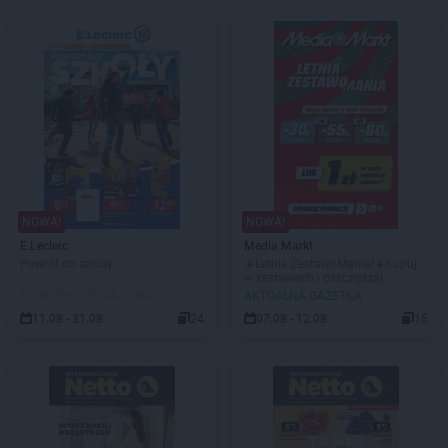
NOWA!
NOWA!
E.Leclerc
Media Markt
Powrót do szkoły
☀️Letnia ZestawoMania!☀️Kupuj
w zestawach i oszczędzaj
DO ROZPOCZĘCIA 3 DNI
AKTUALNA GAZETKA
11.08 - 31.08
24
07.08 - 12.08
15