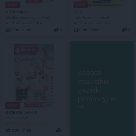
NOWA!
NOWA!
BRICOMARCHE
TEDi
Idealne miejsce do relaksu!
Tedi Powrót do szkoły
AKTUALNA GAZETKA
AKTUALNA GAZETKA
07.08 - 21.08
15
07.08 - 15.08
22
Zobacz
wszystkie
gazetki
promocyjne
NOWA!
DROGERIE JASMIN
Super okazje!
DO ROZPOCZĘCIA 2 DNI
10.08 - 31.08
8