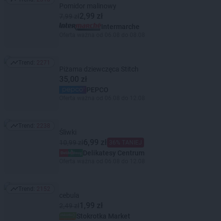
Trend: 2318
Pomidor malinowy
2,99 zł
7,99 zł
Intermarche
Oferta ważna od 06.08 do 08.08
Trend:
2271
Trend: 2271
Piżama dziewczęca Stitch
35,00 zł
PEPCO
Oferta ważna od 06.08 do 12.08
Trend:
2238
Trend: 2238
Śliwki
6,99 zł
10,99 zł
36% TANIEJ
Delikatesy Centrum
Oferta ważna od 06.08 do 12.08
Trend:
2152
Trend: 2152
cebula
1,99 zł
2,49 zł
Stokrotka Market