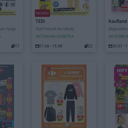
NOWA!
TEDi
Kaufland
wym Targu
Tedi Powrót do szkoły
Wyprawka 
A
AKTUALNA GAZETKA
DO KOŃCA
17
07.08 - 15.08
22
30.07 - 