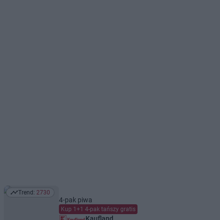
Trend:
2730
Trend: 2730
4-pak piwa
Kup 1+1 4-pak tańszy gratis
Kaufland