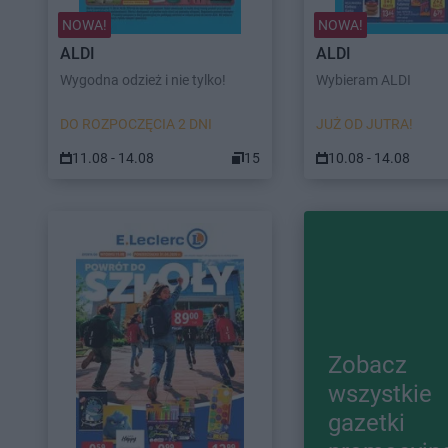
NOWA!
NOWA!
ALDI
ALDI
Wygodna odzież i nie tylko!
Wybieram ALDI
DO ROZPOCZĘCIA 2 DNI
JUŻ OD JUTRA!
11.08 - 14.08
15
10.08 - 14.08
Zobacz
wszystkie
gazetki