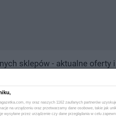
ych sklepów - aktualne oferty 
jdziesz tutaj sklepy należące do lokalnych sieci oraz duże, znane super- i hipermar
niku,
jagazetka.com, my oraz naszych 1162 zaufanych partnerów uzyskuj
cje na urządzeniu oraz przetwarzamy dane osobowe, takie jak unika
je wysyłane przez urządzenie czy dane przeglądania w celu zapewn