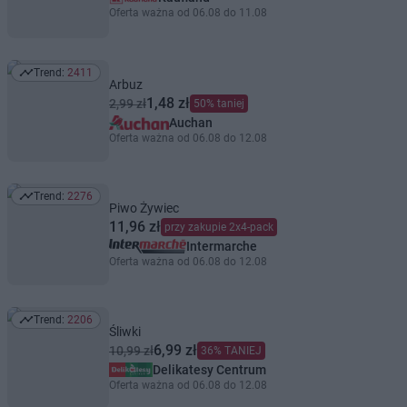
Oferta ważna od 06.08 do 11.08
Trend:
2411
Trend: 2411
Arbuz
1,48 zł
2,99 zł
50% taniej
Auchan
Oferta ważna od 06.08 do 12.08
Trend:
2276
Trend: 2276
Piwo Żywiec
11,96 zł
przy zakupie 2x4-pack
Intermarche
Oferta ważna od 06.08 do 12.08
Trend:
2206
Trend: 2206
Śliwki
6,99 zł
10,99 zł
36% TANIEJ
Delikatesy Centrum
Oferta ważna od 06.08 do 12.08