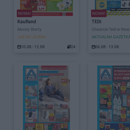
NOWA!
NOWA!
Kaufland
TEDi
Mocny Starty
Otwarcie Tedi w No
JUŻ OD JUTRA!
AKTUALNA GAZETK
10.08 - 12.08
24
06.08 - 13.08