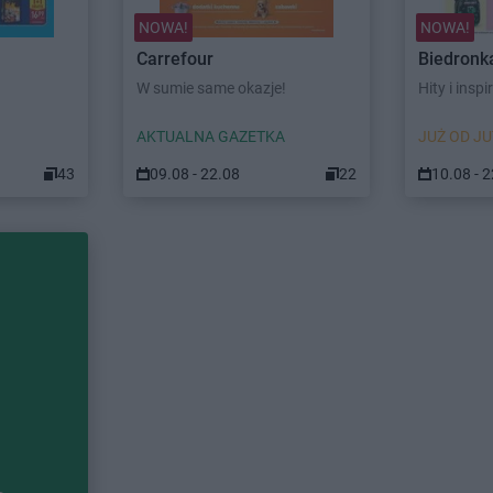
NOWA!
NOWA!
Carrefour
Biedronk
W sumie same okazje!
Hity i inspi
AKTUALNA GAZETKA
JUŻ OD JU
43
09.08 - 22.08
22
10.08 - 