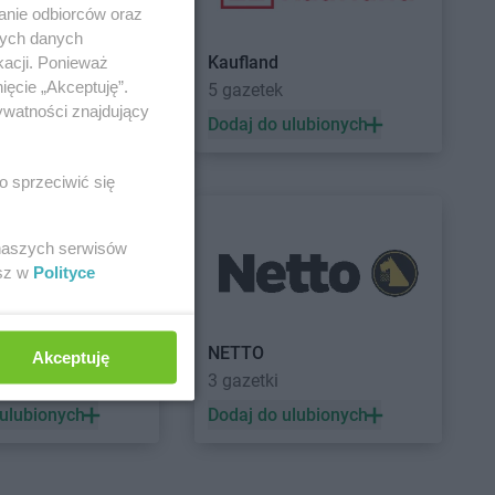
anie odbiorców oraz
nych danych
Kaufland
kacji. Ponieważ
ięcie „Akceptuję”.
a
5 gazetek
ywatności znajdujący
 ulubionych
Dodaj do ulubionych
o sprzeciwić się
 naszych serwisów
esz w
Polityce
a
NETTO
Akceptuję
3 gazetki
 ulubionych
Dodaj do ulubionych