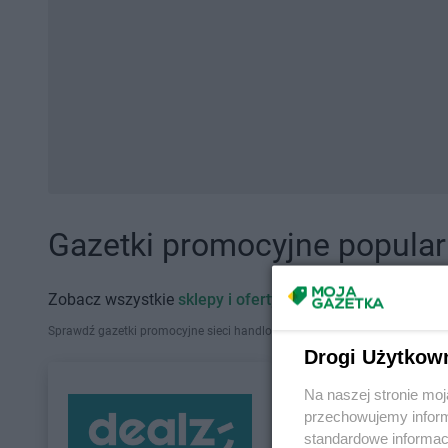
Gazetki promocyjne popularn
Zobacz wszystkie
sklepy i oferty promocyjne
Sprawdź gazetki promocyjne sieci handlowych, które działają w Polsce. Zna
Drogi Użytkow
Na naszej stronie mo
przechowujemy informa
standardowe informac