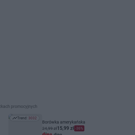
etkach promocyjnych
Trend:
3032
Trend: 3032
Borówka amerykańska
15,99 zł
24,99 zł
-36%
dino