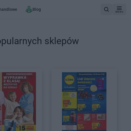
 handlowe
Blog
MENU
opularnych sklepów