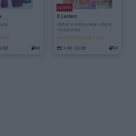
NOWA!
a
E.Leclerc
racje
Wybór w dobrej cenie - oferta
rozszerzona
TRA!
DO ROZPOCZĘCIA 2 DNI
22.08
44
11.08 - 22.08
24