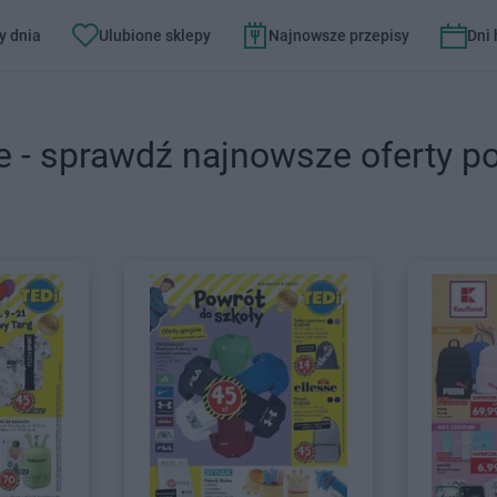
y dnia
Ulubione sklepy
Najnowsze przepisy
Dni
e - sprawdź najnowsze oferty p