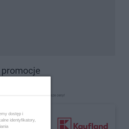
i promocje
kety. Najlepsze promocje i najniższe ceny!
emy dostęp i
lne identyfikatory,
iania