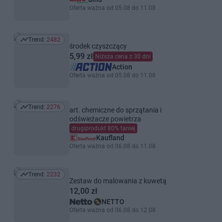
Oferta ważna od 05.08 do 11.08
Trend:
2482
Trend: 2482
środek czyszczący
5,99 zł
Niższa cena z 30 dni
Action
Oferta ważna od 05.08 do 11.08
Trend:
2276
art. chemiczne do sprzątania i
Trend: 2276
odświeżacze powietrza
drugiprodukt 80% taniej
Kaufland
Oferta ważna od 06.08 do 11.08
Trend:
2232
Trend: 2232
Zestaw do malowania z kuwetą
12,00 zł
NETTO
Oferta ważna od 06.08 do 12.08