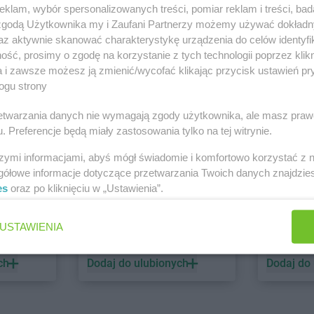
klam, wybór spersonalizowanych treści, pomiar reklam i treści, bad
 zgodą Użytkownika my i Zaufani Partnerzy możemy używać dokład
PEPCO
dino
az aktywnie skanować charakterystykę urządzenia do celów identyfi
ść, prosimy o zgodę na korzystanie z tych technologii poprzez klikn
1 gazetka
1 gazetk
a i zawsze możesz ją zmienić/wycofać klikając przycisk ustawień pr
ch
Dodaj do ulubionych
Dodaj do
ogu strony
rzetwarzania danych nie wymagają zgody użytkownika, ale masz praw
. Preferencje będą miały zastosowania tylko na tej witrynie.
szymi informacjami, abyś mógł świadomie i komfortowo korzystać z
gółowe informacje dotyczące przetwarzania Twoich danych znajdzi
es
oraz po kliknięciu w „Ustawienia”.
ALDI
Biedronk
USTAWIENIA
2 gazetki
7 gazetek
ch
Dodaj do ulubionych
Dodaj do