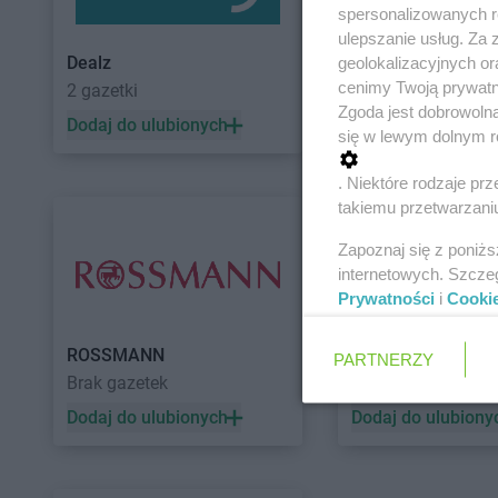
spersonalizowanych re
ulepszanie usług. Za
Dealz
POLOmarket
geolokalizacyjnych or
cenimy Twoją prywatno
2 gazetki
10 gazetek
Zgoda jest dobrowoln
Dodaj do ulubionych
Dodaj do ulubiony
się w lewym dolnym r
. Niektóre rodzaje p
takiemu przetwarzaniu
Zapoznaj się z poniż
internetowych. Szcze
Prywatności
i
Cooki
ROSSMANN
Auchan
PARTNERZY
Brak gazetek
5 gazetek
Dodaj do ulubionych
Dodaj do ulubiony