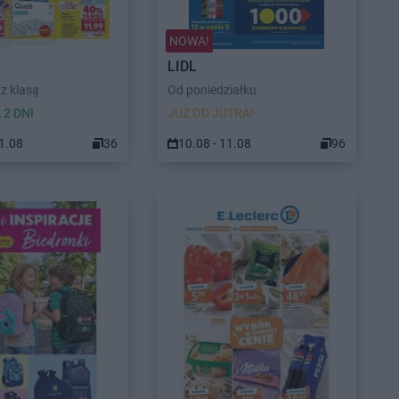
NOWA!
LIDL
z klasą
Od poniedziałku
 2 DNI
JUŻ OD JUTRA!
11.08
36
10.08 - 11.08
96