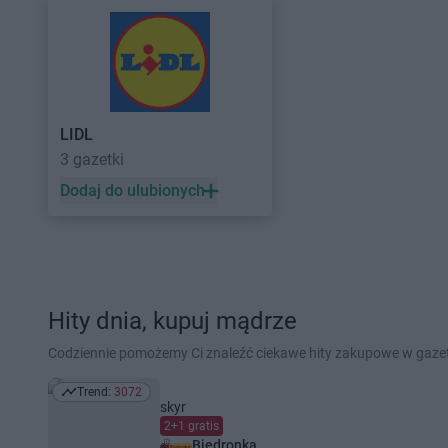
LIDL
3 gazetki
Dodaj do ulubionych
Hity dnia, kupuj mądrze
Codziennie pomożemy Ci znaleźć ciekawe hity zakupowe w gaz
Trend:
3072
Trend: 3072
skyr
2+1 gratis
Biedronka