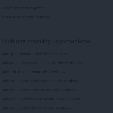
Chorten
Bolesławiec
Delikatesy Centrum gazetka
Chorten
Bolimów
Chorten
Bolków
Gazetka Świąteczne Promocje
Chorten
Bolszewo
Chorten
Borek
Chorten
Borki
Ulubione produkty użytkowników
Chorten
Borkowo
Chorten
Borów Wielki
Chorten
Borowe
Jakie jest ulubione mleko Polek i Polaków?
Chorten
Borowina
Jaki jest ulubiony papier toaletowy Polek i Polaków?
Chorten
Borzęcin Duży
Chorten
Borzymy
Jaka jest ulubiona woda Polek i Polaków?
Chorten
Boże
Jakie są ulubione płatki owsiane Polek i Polaków?
Chorten
Braciejówka
Chorten
Bramki
Jaki jest ulubiony środek do WC Polek i Polaków?
Chorten
Braniewo
Jaki jest ulubiony żel pod prysznic Polek i Polaków?
Chorten
Brańsk
Chorten
Brenna
Jaki jest ulubiony szampon Polek i Polaków?