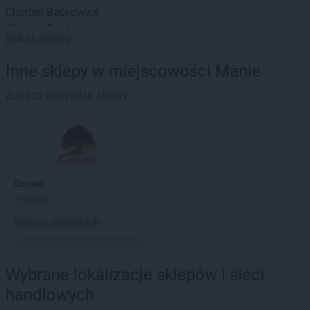
Chorten
Baćkowice
Chorten
Bajdy
Pokaż więcej
Chorten
Bajki-Zalesie
Chorten
Bakałarzewo
Inne sklepy w miejscowości Manie
Chorten
Bąkowo
Chorten
Zobacz wszystkie sklepy
Banie
Chorten
Banino
Chorten
Baranowo
Chorten
Barchów
Chorten
Barcikowo
Chorten
Barcin
Chorten
Chorten
Bargłów Kościelny
2 gazetki
Chorten
Bartniki
Dodaj do ulubionych
Chorten
Bartołty Wielkie
Chorten
Bartoszyce
Chorten
Będzieszyn
Wybrane lokalizacje sklepów i sieci
Chorten
Bełchatów
handlowych
Chorten
Bezledy