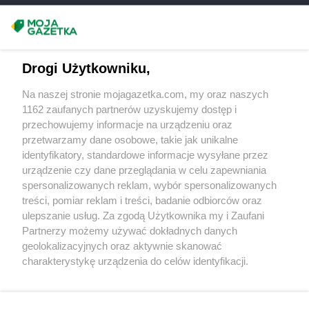
Chorten
Budziska
Chorten
Bugaj
Masz sugestie lub pytania?
Chorten
Buk
Chorten
Bukowiec
Napisz do nas:
support@mojagazetka.com
Drogi Użytkowniku,
Chorten
Bukowina
Współpraca z nami
Chorten
Burkat
Na naszej stronie mojagazetka.com, my oraz naszych
Zobacz szczegóły
Chorten
Burzyn
1162 zaufanych partnerów uzyskujemy dostęp i
Retail Radar – analiza rynku
Chorten
Bydgoszcz
przechowujemy informacje na urządzeniu oraz
Chorten
Bytom
przetwarzamy dane osobowe, takie jak unikalne
identyfikatory, standardowe informacje wysyłane przez
Chorten
Bytów
Wasze ulubione produkty
urządzenie czy dane przeglądania w celu zapewniania
Chorten
Cekcyn
spersonalizowanych reklam, wybór spersonalizowanych
Regulamin serwisu i polityka prywatności
Chorten
Celestynów
treści, pomiar reklam i treści, badanie odbiorców oraz
ulepszanie usług. Za zgodą Użytkownika my i Zaufani
Chorten
Celiny
Mapa strony
Partnerzy możemy używać dokładnych danych
Chorten
Cepno
geolokalizacyjnych oraz aktywnie skanować
Chorten
Chałupy
Zawsze najnowsze gazetki w naszej
Wszystkie miasta z lokalizacjami sklepów
charakterystykę urządzenia do celów identyfikacji.
Chorten
Chełm
Ponieważ cenimy Twoją prywatność, prosimy o zgodę na
aplikacji
Chorten
Chełm Śląski
korzystanie z tych technologii poprzez kliknięcie
Chorten
Chełmek
„Akceptuję”. Zgoda jest dobrowolna i zawsze możesz ją