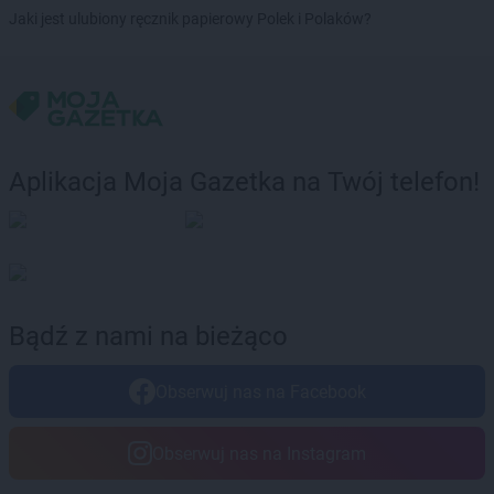
Chorten
Brochów
Jaki jest ulubiony ręcznik papierowy Polek i Polaków?
Chorten
Brójce
Chorten
Brok
Chorten
Brończany
Chorten
Broniewice
Chorten
Bronowo
Chorten
Brudki Stare
Aplikacja Moja Gazetka na Twój telefon!
Chorten
Brusy
Chorten
Brwinów
Chorten
Brzesko
Chorten
Brzeszcze
Chorten
Brzezie
Chorten
Brzeźnica
Bądź z nami na bieżąco
Chorten
Brzeźnio
Chorten
Brzóski-Gromki
Obserwuj nas na Facebook
Chorten
Brzoza
Chorten
Brzozówka
Chorten
Budki Piaseckie
Obserwuj nas na Instagram
Chorten
Budy Barcząckie