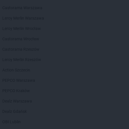
Chorten
Biała Niżna
Chorten
Biała Piska
Castorama Warszawa
Chorten
Biała Podlaska
Leroy Merlin Warszawa
Chorten
Biała Rawska
Chorten
Białebłoto-Kobyla
Leroy Merlin Wrocław
Chorten
Białebłoto-Stara Wieś
Castorama Wrocław
Chorten
Białobiel
Chorten
Białobrzegi
Castorama Rzeszów
Chorten
Białogard
Leroy Merlin Rzeszów
Chorten
Białogóra
Chorten
Białousy
Action Szczecin
Chorten
Białowieża
PEPCO Warszawa
Chorten
Białożewin
Chorten
Białystok
PEPCO Kraków
Chorten
Biecz
Dealz Warszawa
Chorten
Biedaszki
Chorten
Biedrzychowice
Dealz Gdańsk
Chorten
Bielany-Żyłaki
OBI Lublin
Chorten
Bielicha