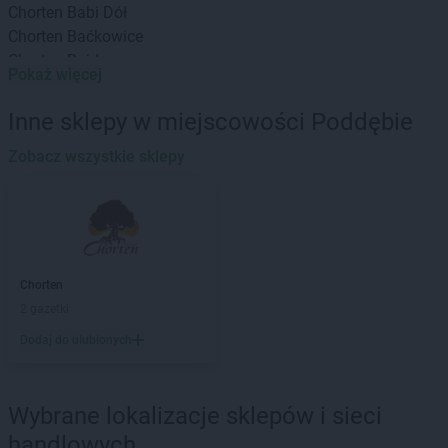
Chorten
Babi Dół
Chorten
Baćkowice
Chorten
Bajdy
Pokaż więcej
Chorten
Bajki-Zalesie
Chorten
Bakałarzewo
Inne sklepy w miejscowości Poddębie
Chorten
Bąkowo
Chorten
Zobacz wszystkie sklepy
Banie
Chorten
Banino
Chorten
Baranowo
Chorten
Barchów
Chorten
Barcikowo
Chorten
Barcin
Chorten
Chorten
Bargłów Kościelny
2 gazetki
Chorten
Bartniki
Dodaj do ulubionych
Chorten
Bartołty Wielkie
Chorten
Bartoszyce
Chorten
Będzieszyn
Wybrane lokalizacje sklepów i sieci
Chorten
Bełchatów
handlowych
Chorten
Bezledy