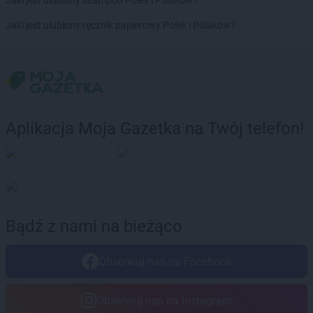
Jaki jest ulubiony szampon Polek i Polaków?
Chorten
Brochów
Jaki jest ulubiony ręcznik papierowy Polek i Polaków?
Chorten
Brójce
Chorten
Brok
Chorten
Brończany
Chorten
Broniewice
Chorten
Bronowo
Chorten
Brudki Stare
Aplikacja Moja Gazetka na Twój telefon!
Chorten
Brusy
Chorten
Brwinów
Chorten
Brzesko
Chorten
Brzeszcze
Chorten
Brzezie
Chorten
Brzeźnica
Bądź z nami na bieżąco
Chorten
Brzeźnio
Chorten
Brzóski-Gromki
Obserwuj nas na Facebook
Chorten
Brzoza
Chorten
Brzozówka
Chorten
Budki Piaseckie
Obserwuj nas na Instagram