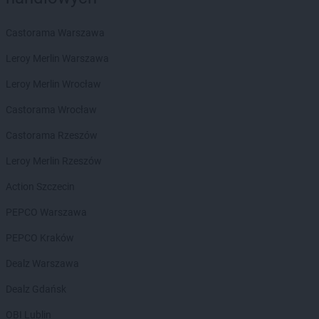
Chorten
Biała Niżna
Chorten
Biała Piska
Castorama Warszawa
Chorten
Biała Podlaska
Leroy Merlin Warszawa
Chorten
Biała Rawska
Chorten
Białebłoto-Kobyla
Leroy Merlin Wrocław
Chorten
Białebłoto-Stara Wieś
Castorama Wrocław
Chorten
Białobiel
Chorten
Białobrzegi
Castorama Rzeszów
Chorten
Białogard
Leroy Merlin Rzeszów
Chorten
Białogóra
Chorten
Białousy
Action Szczecin
Chorten
Białowieża
PEPCO Warszawa
Chorten
Białożewin
Chorten
Białystok
PEPCO Kraków
Chorten
Biecz
Dealz Warszawa
Chorten
Biedaszki
Chorten
Biedrzychowice
Dealz Gdańsk
Chorten
Bielany-Żyłaki
OBI Lublin