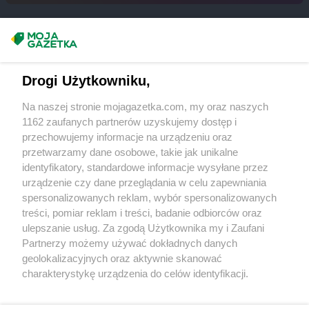
Chorten
Budy Barcząckie
Chorten
Budziska
Chorten
Bugaj
Masz sugestie lub pytania?
Chorten
Buk
Chorten
Bukowiec
Napisz do nas:
support@mojagazetka.com
Drogi Użytkowniku,
Chorten
Bukowina
Współpraca z nami
Chorten
Burkat
Na naszej stronie mojagazetka.com, my oraz naszych
Zobacz szczegóły
Chorten
Burzyn
1162 zaufanych partnerów uzyskujemy dostęp i
Retail Radar – analiza rynku
Chorten
Bydgoszcz
przechowujemy informacje na urządzeniu oraz
Chorten
Bytom
przetwarzamy dane osobowe, takie jak unikalne
identyfikatory, standardowe informacje wysyłane przez
Chorten
Bytów
Wasze ulubione produkty
urządzenie czy dane przeglądania w celu zapewniania
Chorten
Cekcyn
spersonalizowanych reklam, wybór spersonalizowanych
Regulamin serwisu i polityka prywatności
Chorten
Celestynów
treści, pomiar reklam i treści, badanie odbiorców oraz
ulepszanie usług. Za zgodą Użytkownika my i Zaufani
Chorten
Celiny
Mapa strony
Partnerzy możemy używać dokładnych danych
Chorten
Cepno
geolokalizacyjnych oraz aktywnie skanować
Chorten
Chałupy
Zawsze najnowsze gazetki w naszej
Wszystkie miasta z lokalizacjami sklepów
charakterystykę urządzenia do celów identyfikacji.
Chorten
Chełm
Ponieważ cenimy Twoją prywatność, prosimy o zgodę na
aplikacji
Chorten
Chełm Śląski
korzystanie z tych technologii poprzez kliknięcie