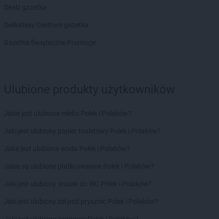
Chorten
Bolęcin
Dealz gazetka
Chorten
Bolesławiec
Delikatesy Centrum gazetka
Chorten
Bolimów
Chorten
Bolków
Gazetka Świąteczne Promocje
Chorten
Bolszewo
Chorten
Borek
Chorten
Borki
Ulubione produkty użytkowników
Chorten
Borkowo
Chorten
Borów Wielki
Chorten
Borowe
Jakie jest ulubione mleko Polek i Polaków?
Chorten
Borowina
Jaki jest ulubiony papier toaletowy Polek i Polaków?
Chorten
Borzęcin Duży
Chorten
Borzymy
Jaka jest ulubiona woda Polek i Polaków?
Chorten
Boże
Jakie są ulubione płatki owsiane Polek i Polaków?
Chorten
Braciejówka
Chorten
Bramki
Jaki jest ulubiony środek do WC Polek i Polaków?
Chorten
Braniewo
Jaki jest ulubiony żel pod prysznic Polek i Polaków?
Chorten
Brańsk
Chorten
Brenna