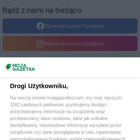
Bądź z nami na bieżąco
Obserwuj nas na Facebook
Obserwuj nas na Instagram
Masz sugestie lub pytania?
Napisz do nas:
support@mojagazetka.com
Drogi Użytkowniku,
Współpraca z nami
Na naszej stronie mojagazetka.com, my oraz naszych
Zobacz szczegóły
1162 zaufanych partnerów uzyskujemy dostęp i
Retail Radar – analiza rynku
przechowujemy informacje na urządzeniu oraz
przetwarzamy dane osobowe, takie jak unikalne
identyfikatory, standardowe informacje wysyłane przez
Wasze ulubione produkty
urządzenie czy dane przeglądania w celu zapewniania
spersonalizowanych reklam, wybór spersonalizowanych