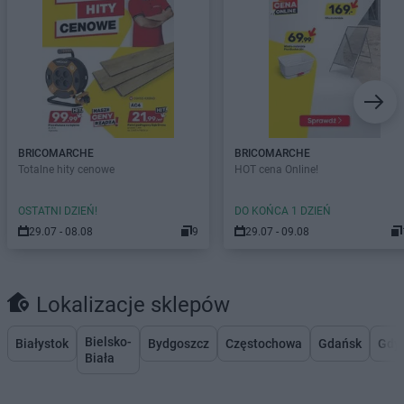
BRICOMARCHE
BRICOMARCHE
Totalne hity cenowe
HOT cena Online!
OSTATNI DZIEŃ!
DO KOŃCA 1 DZIEŃ
29.07 - 08.08
9
29.07 - 09.08
Lokalizacje sklepów
Bielsko-
Białystok
Bydgoszcz
Częstochowa
Gdańsk
Gdy
Biała