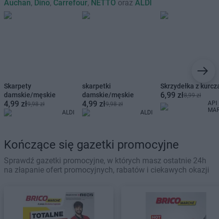
Auchan
,
Dino
,
Carrefour
,
NETTO
oraz
ALDI
Skarpety
skarpetki
Skrzydełka z kurcz
6,99 zł
damskie/męskie
damskie/męskie
8,99 zł
4,99 zł
4,99 zł
API
9,98 zł
9,98 zł
MA
ALDI
ALDI
Kończące się gazetki promocyjne
Sprawdź gazetki promocyjne, w których masz ostatnie 24h
na złapanie ofert promocyjnych, rabatów i ciekawych okazji