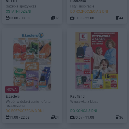
NETTO
Biedronka
Gazetka spożywcza
Hity i inspiracje
OSTATNI DZIEŃ!
DO ROZPOCZĘCIA 2 DNI
03.08 - 08.08
37
10.08 - 22.08
44
NOWA!
E.Leclerc
Kaufland
Wybór w dobrej cenie - oferta
Wyprawka z klasą
rozszerzona
DO ROZPOCZĘCIA 3 DNI
DO KOŃCA 3 DNI
11.08 - 22.08
24
30.07 - 11.08
36