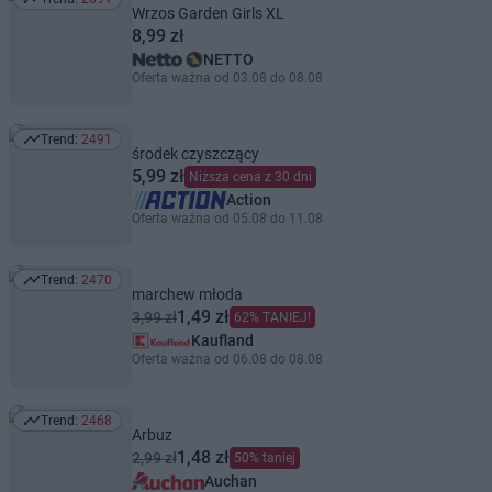
Trend: 2691
Wrzos Garden Girls XL
8,99 zł
NETTO
Oferta ważna od 03.08 do 08.08
Trend:
2491
Trend: 2491
środek czyszczący
5,99 zł
Niższa cena z 30 dni
Action
Oferta ważna od 05.08 do 11.08
Trend:
2470
Trend: 2470
marchew młoda
1,49 zł
3,99 zł
62% TANIEJ!
Kaufland
Oferta ważna od 06.08 do 08.08
Trend:
2468
Trend: 2468
Arbuz
1,48 zł
2,99 zł
50% taniej
Auchan