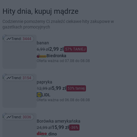
Hity dnia, kupuj mądrze
Codziennie pomożemy Ci znaleźć ciekawe hity zakupowe w
gazetkach promocyjnych
Trend:
3444
Trend: 3444
banan
2,99 zł
6,99 zł
57% TANIEJ
Biedronka
Oferta ważna od 07.08 do 08.08
Trend:
3154
Trend: 3154
papryka
5,99 zł
12,99 zł
53% taniej
LIDL
Oferta ważna od 06.08 do 08.08
Trend:
3036
Trend: 3036
Borówka amerykańska
15,99 zł
24,99 zł
-36%
dino