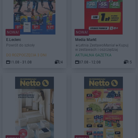
NOWA!
NOWA!
E.Leclerc
Media Markt
Powrót do szkoły
☀️Letnia ZestawoMania!☀️Kupuj
w zestawach i oszczędzaj
DO ROZPOCZĘCIA 3 DNI
AKTUALNA GAZETKA
11.08 - 31.08
24
07.08 - 12.08
15