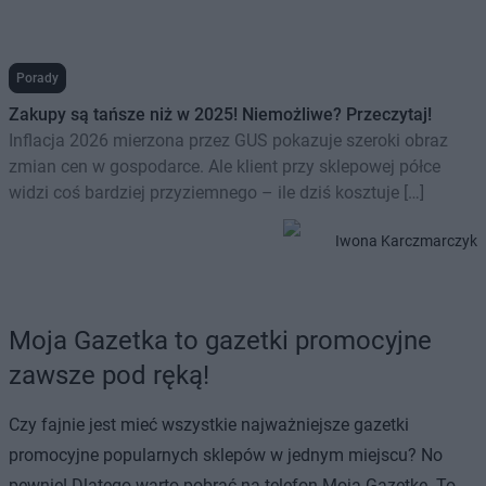
Porady
Zakupy są tańsze niż w 2025! Niemożliwe? Przeczytaj!
Inflacja 2026 mierzona przez GUS pokazuje szeroki obraz
zmian cen w gospodarce. Ale klient przy sklepowej półce
widzi coś bardziej przyziemnego – ile dziś kosztuje […]
Iwona Karczmarczyk
Moja Gazetka to gazetki promocyjne
zawsze pod ręką!
Czy fajnie jest mieć wszystkie najważniejsze gazetki
promocyjne popularnych sklepów w jednym miejscu? No
pewnie! Dlatego warto pobrać na telefon Moją Gazetkę. To