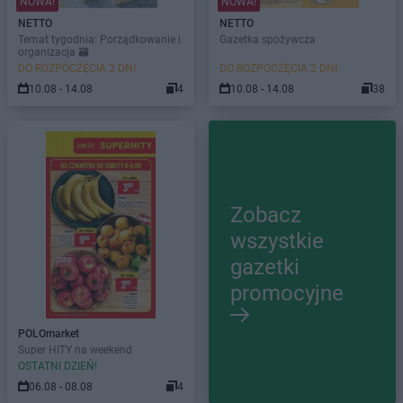
NOWA!
NOWA!
NETTO
NETTO
Temat tygodnia: Porządkowanie i
Gazetka spożywcza
organizacja 🗃️
DO ROZPOCZĘCIA 2 DNI
DO ROZPOCZĘCIA 2 DNI
10.08 - 14.08
4
10.08 - 14.08
38
Zobacz
wszystkie
gazetki
promocyjne
POLOmarket
Super HITY na weekend
OSTATNI DZIEŃ!
06.08 - 08.08
4