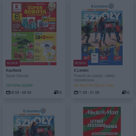
NOWA!
NOWA!
Kaufland
E.Leclerc
Super Sobota
Powrót do szkoły - oferta
rozszerzona
OSTATNI DZIEŃ!
DO ROZPOCZĘCIA 3 DNI
08.08 - 08.08
30
11.08 - 31.08
32