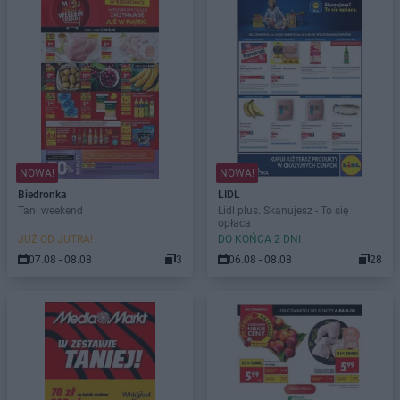
NOWA!
NOWA!
Biedronka
LIDL
Tani weekend
Lidl plus. Skanujesz - To się
opłaca
JUŻ OD JUTRA!
DO KOŃCA 2 DNI
07.08 - 08.08
3
06.08 - 08.08
28