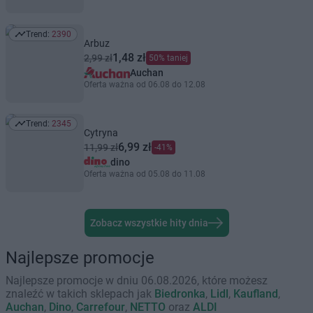
Trend:
2390
Trend: 2390
Arbuz
1,48 zł
2,99 zł
50% taniej
Auchan
Oferta ważna od 06.08 do 12.08
Trend:
2345
Trend: 2345
Cytryna
6,99 zł
11,99 zł
-41%
dino
Oferta ważna od 05.08 do 11.08
Zobacz wszystkie hity dnia
Najlepsze promocje
Najlepsze promocje w dniu 06.08.2026, które możesz
znaleźć w takich sklepach jak
Biedronka
,
Lidl
,
Kaufland
,
Auchan
,
Dino
,
Carrefour
,
NETTO
oraz
ALDI