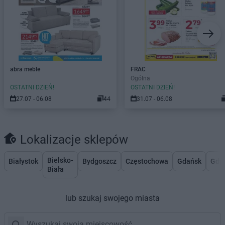
abra meble
FRAC
Ogólna
OSTATNI DZIEŃ!
OSTATNI DZIEŃ!
27.07 - 06.08
44
31.07 - 06.08
Lokalizacje sklepów
Bielsko-
Białystok
Bydgoszcz
Częstochowa
Gdańsk
Gdy
Biała
lub szukaj swojego miasta