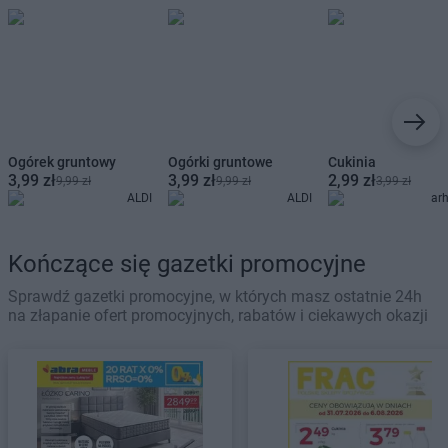
Ogórek gruntowy
Ogórki gruntowe
Cukinia
3,99 zł
3,99 zł
2,99 zł
9,99 zł
9,99 zł
3,99 zł
ALDI
ALDI
ar
Kończące się gazetki promocyjne
Sprawdź gazetki promocyjne, w których masz ostatnie 24h
na złapanie ofert promocyjnych, rabatów i ciekawych okazji