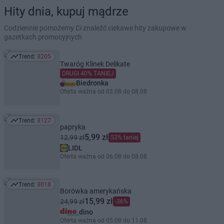
Hity dnia, kupuj mądrze
Codziennie pomożemy Ci znaleźć ciekawe hity zakupowe w
gazetkach promocyjnych
Trend:
3205
Trend: 3205
Twaróg Klinek Delikate
DRUGI 40% TANIEJ
Biedronka
Oferta ważna od 03.08 do 08.08
Trend:
3127
Trend: 3127
papryka
5,99 zł
12,99 zł
53% taniej
LIDL
Oferta ważna od 06.08 do 08.08
Trend:
3018
Trend: 3018
Borówka amerykańska
15,99 zł
24,99 zł
-36%
dino
Oferta ważna od 05.08 do 11.08