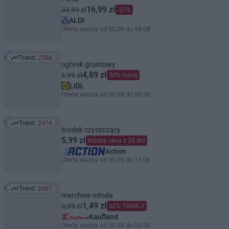
16,99 zł
34,99 zł
-51%
ALDI
Oferta ważna od 05.08 do 08.08
Trend:
2568
Trend: 2568
ogórek gruntowy
4,89 zł
6,99 zł
30% taniej
LIDL
Oferta ważna od 06.08 do 08.08
Trend:
2474
Trend: 2474
środek czyszczący
5,99 zł
Niższa cena z 30 dni
Action
Oferta ważna od 05.08 do 11.08
Trend:
2457
Trend: 2457
marchew młoda
1,49 zł
3,99 zł
62% TANIEJ!
Kaufland
Oferta ważna od 06.08 do 08.08