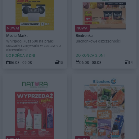
NOWA!
NOWA!
Media Markt
Biedronka
Whirlpool 70za500 na pralki,
Biedronkowe oszczędności
suszarki i zmywarki w zestawie z
akcesoriami!
DO KOŃCA 3 DNI
DO KOŃCA 2 DNI
06.08 - 09.08
15
06.08 - 08.08
14