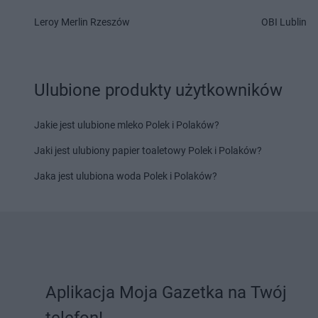
Chorten
Dąbrowa Chełmińska
Chorten
Dębna
Leroy Merlin Rzeszów
OBI Lublin
Chorten
Dąbrowa Tarnowska
Chorten
Dębnik
Chorten
Dąbrowa Wielka
Chorten
Dębno
Chorten
Dąbrowa-Kaski
Chorten
Dębowica
Chorten
Dąbrówka
Chorten
Debrzno
Ulubione produkty użytkowników
Chorten
Dąbrówka Kościelna
Chorten
Dębsk
Chorten
Dąbrówka Leśna
Chorten
Długa Kości
Jakie jest ulubione mleko Polek i Polaków?
Chorten
Dąbrówki
Chorten
Długie
Chorten
Dąbrówno
Chorten
Dobre
Jaki jest ulubiony papier toaletowy Polek i Polaków?
Chorten
Elbląg
Chorten
Ełk
Jaka jest ulubiona woda Polek i Polaków?
Chorten
Filipów
Chorten
Frampol
Chorten
Gąbin
Chorten
Gleba
Chorten
Gabryelin
Chorten
Glina
Chorten
Gaczyska
Chorten
Gliniak
Chorten
Garbatówka
Chorten
Gliwice
Aplikacja Moja Gazetka na Twój
Chorten
Garwolin
Chorten
Głogów
Chorten
Gąsawa
Chorten
Głogówek