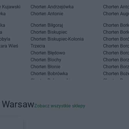
 Kujawski
Chorten
Andrzejówka
Chorten
Ant
wka
Chorten
Antonie
Chorten
Aug
ska
Chorten
Biłgoraj
Chorten
Bork
a
Chorten
Biskupiec
Chorten
Bor
obyla
Chorten
Biskupiec-Kolonia
Chorten
Boró
tara Wieś
Trzecia
Chorten
Bor
Chorten
Błędowo
Chorten
Bor
Chorten
Blochy
Chorten
Bor
Chorten
Błonie
Chorten
Bor
Chorten
Bobrówka
Chorten
Boż
Chorten
Bobrowniki
Chorten
Bra
Chorten
Bochnia
Chorten
Bra
Chorten
Boćki
Chorten
Bra
USTAWIENIA
Chorten
Bodaczów
Chorten
Bra
i Warsaw
Zobacz wszystkie sklepy
Chorten
Bogatynia
Chorten
Bre
Chorten
Bogdanka
Chorten
Bro
ice
Chorten
Bojano
Chorten
Brój
ki
Chorten
Bolęcin
Chorten
Bro