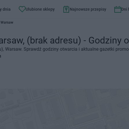
y dnia
Ulubione sklepy
Najnowsze przepisy
Dni
5 Warsaw
rsaw, (brak adresu) - Godziny ot
su), Warsaw. Sprawdź godziny otwarcia i aktualne gazetki promo
n