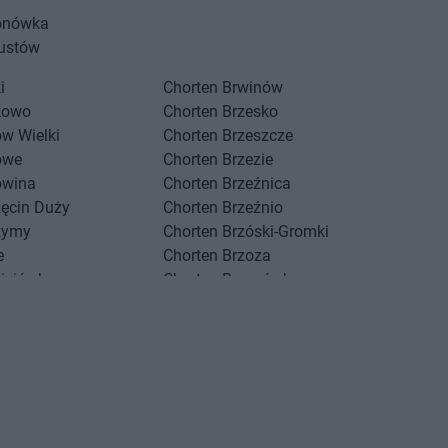
onówka
ustów
i
Chorten
Brwinów
kowo
Chorten
Brzesko
w Wielki
Chorten
Brzeszcze
owe
Chorten
Brzezie
owina
Chorten
Brzeźnica
zęcin Duży
Chorten
Brzeźnio
zymy
Chorten
Brzóski-Gromki
e
Chorten
Brzoza
ciejówka
Chorten
Brzozówka
mki
Chorten
Budki Piaseckie
niewo
Chorten
Budy Barcząckie
Akceptuję
ńsk
Chorten
Budziska
nna
Chorten
Bugaj
chów
Chorten
Buk
ce
Chorten
Bukowiec
k
Chorten
Bukowina