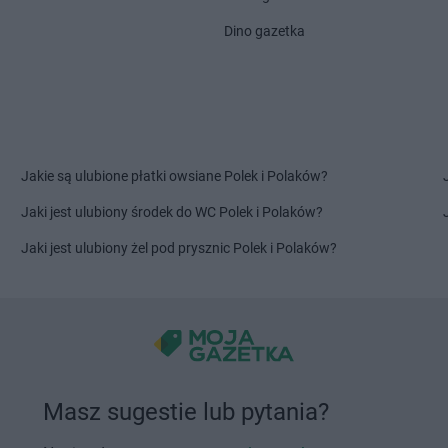
Chorten
Dobrzyniewo Fabryczne
Chorten
Drw
Dino gazetka
Chorten
Dokudów Drugi
Chorten
Drz
Chorten
Dolistowo Nowe
Chorten
Drz
Chorten
Dolna Grupa
Chorten
Drz
Chorten
Domaniew
Chorten
Dub
Chorten
Dopiewo
Chorten
Dub
elna
Chorten
Drawsko Pomorskie
Chorten
Duc
Jakie są ulubione płatki owsiane Polek i Polaków?
Chorten
Drążdżewo
Chorten
Dul
Chorten
Drohiczyn
Chorten
Dzi
Jaki jest ulubiony środek do WC Polek i Polaków?
Chorten
Elżbietów
Jaki jest ulubiony żel pod prysznic Polek i Polaków?
Chorten
Franciszków
Chorten
Golub-Dobrzyń
Chorten
Gos
Chorten
Gołubie
Chorten
Gow
Chorten
Gomulin
Chorten
Gow
Chorten
Goniądz
Chorten
Gózd
Masz sugestie lub pytania?
Chorten
Górki
Chorten
Gra
Chorten
Górki Borze
Chorten
Gra