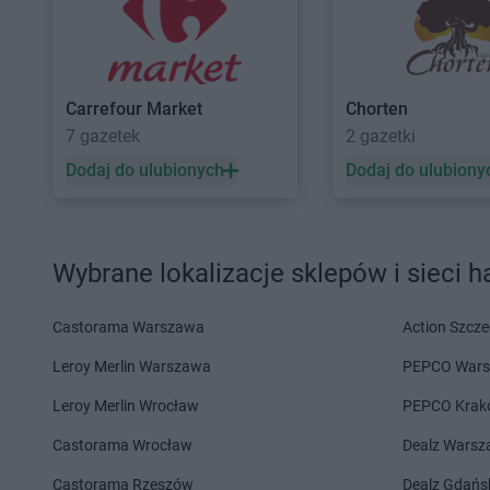
Chorten
Będzieszyn
Chorten
Bielicha
Chorten
Bełchatów
Chorten
Bieliny
Chorten
Bezledy
Chorten
Bielsk Podla
Chorten
Biała Niżna
Chorten
Bielsko-Biał
Carrefour Market
Chorten
Chorten
Biała Piska
Chorten
Bierwce
7 gazetek
2 gazetki
Dodaj do ulubionych
Dodaj do ulubiony
Chorten
Cekcyn
Chorten
Chłopy
Chorten
Celestynów
Chorten
Chociule
Chorten
Celiny
Chorten
Chociw
Chorten
Cepno
Chorten
Chodzież
Wybrane lokalizacje sklepów i sieci 
Chorten
Chałupy
Chorten
Chojnice
Chorten
Chełm
Chorten
Chojno Nowe
Castorama Warszawa
Action Szcze
Chorten
Chełm Śląski
Chorten
Chojnów
Chorten
Chełmek
Chorten
Choroszcz
Leroy Merlin Warszawa
PEPCO War
Chorten
Chełmno
Chorten
Chorzów
Leroy Merlin Wrocław
PEPCO Krak
Chorten
Chełmża
Chorten
Choszczew
Castorama Wrocław
Dealz Wars
Chorten
Dąbrowa
Chorten
Darłowo
Chorten
Dąbrowa Białostocka
Chorten
Dębki
Castorama Rzeszów
Dealz Gdańs