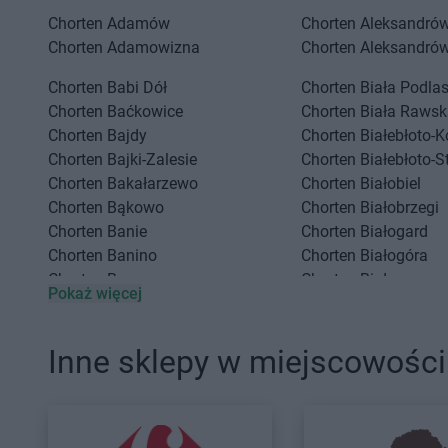
...
Chorten
Adamów
Chorten
Aleksandrów
Chorten
Adamowizna
Chorten
Aleksandró
Chorten
Babi Dół
Chorten
Biała Podla
Chorten
Baćkowice
Chorten
Biała Rawsk
Chorten
Bajdy
Chorten
Białebłoto-K
Chorten
Bajki-Zalesie
Chorten
Białebłoto-S
Chorten
Bakałarzewo
Chorten
Białobiel
Chorten
Bąkowo
Chorten
Białobrzegi
Chorten
Banie
Chorten
Białogard
Chorten
Banino
Chorten
Białogóra
Chorten
Baranowo
Chorten
Białousy
Pokaż więcej
Chorten
Barchów
Chorten
Białowieża
Chorten
Barcikowo
Chorten
Białożewin
PARTNERZY
Chorten
Barcin
Chorten
Białystok
Inne sklepy w miejscowośc
Chorten
Bargłów Kościelny
Chorten
Biecz
Chorten
Bartniki
Chorten
Biedaszki
Chorten
Bartołty Wielkie
Chorten
Biedrzychow
Chorten
Bartoszyce
Chorten
Bielany-Żyła