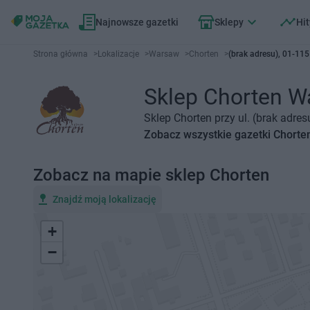
Najnowsze gazetki
Sklepy
Hit
Strona główna
>
Lokalizacje
>
Warsaw
>
Chorten
>
(brak adresu), 01-11
Sklep Chorten Wa
Sklep Chorten przy ul. (brak adre
Zobacz wszystkie gazetki Chorte
Zobacz na mapie sklep Chorten
Znajdź moją lokalizację
+
−