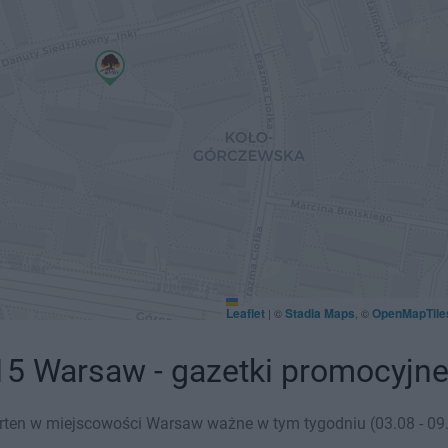
Leaflet
Stadia Maps
OpenMapTile
|
©
, ©
15 Warsaw - gazetki promocyjn
rten w miejscowości Warsaw ważne w tym tygodniu (03.08 - 09.0