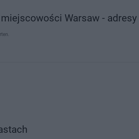
 miejscowości Warsaw - adresy 
ten.
astach