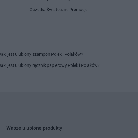
inia
Chorten
Dzięcielec
Gazetka Świąteczne Promocje
ewica
Chorten
Dzierlin
onówko
Chorten
Dzierzgów
ycim
Chorten
Dzierżoniów
iny
Chorten
Dziewin
ów
zki
Jaki jest ulubiony szampon Polek i Polaków?
cza Mała
ałdowo
Jaki jest ulubiony ręcznik papierowy Polek i Polaków?
tomin
Chorten
Grodzisk Wielkopolski
idlino
Chorten
Grójec
orowo
Chorten
Gronowo Górne
 Lipiński
Chorten
Grudziądz
Wasze ulubione produkty
bowiec
Chorten
Grupa
bowo
Chorten
Gruszki