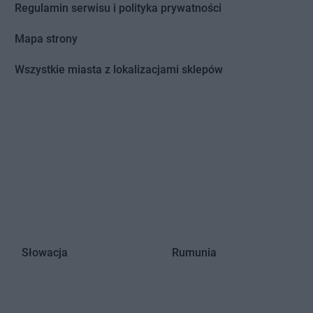
Regulamin serwisu i polityka prywatności
dy
Chorten
Gryfice
dy-Woniecko
Chorten
Gryfino
Mapa strony
jewo
Chorten
Grzebowilk
nowo
Chorten
Grzybowo
Wszystkie miasta z lokalizacjami sklepów
zówka
Chorten
Grzymkowice
dek
Chorten
Gulczewo
dzisk Mazowiecki
Chorten
Guźnia
bieszów
d
zlew
wrocław
eniowo
Chorten
Jeziórko
śnia
Chorten
Jeziorowskie
Słowacja
Rumunia
nki
Chorten
Józefów
in
Chorten
Juchnowiec Kościelny
i
Chorten
Jurki