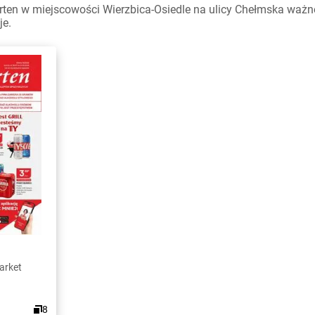
ten w miejscowości Wierzbica-Osiedle na ulicy Chełmska ważne 
je.
arket
8