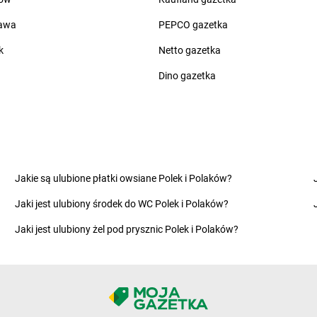
o
Chorten
Czadrów
Chorten
Cze
zawa
PEPCO gazetka
Chorten
Dobry Las
Chorten
Dro
Chorten
Dobrzyniewo Duże
Chorten
Drw
k
Netto gazetka
Chorten
Dobrzyniewo Fabryczne
Chorten
Drw
Dino gazetka
Chorten
Dokudów Drugi
Chorten
Drz
Chorten
Dolistowo Nowe
Chorten
Drz
Chorten
Dolna Grupa
Chorten
Drz
Chorten
Domaniew
Chorten
Dub
Chorten
Dopiewo
Chorten
Dub
elna
Chorten
Drawsko Pomorskie
Chorten
Duc
Jakie są ulubione płatki owsiane Polek i Polaków?
Chorten
Drążdżewo
Chorten
Dul
Chorten
Drohiczyn
Chorten
Dzi
Jaki jest ulubiony środek do WC Polek i Polaków?
Chorten
Elżbietów
Jaki jest ulubiony żel pod prysznic Polek i Polaków?
Chorten
Franciszków
Chorten
Golub-Dobrzyń
Chorten
Gos
Chorten
Gołubie
Chorten
Gow