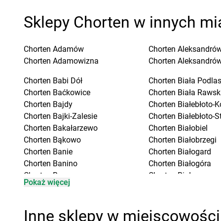
Sklepy Chorten w innych mi
Chorten
Adamów
Chorten
Aleksandrów
Chorten
Adamowizna
Chorten
Aleksandró
Chorten
Babi Dół
Chorten
Biała Podla
Chorten
Baćkowice
Chorten
Biała Rawsk
Chorten
Bajdy
Chorten
Białebłoto-K
Chorten
Bajki-Zalesie
Chorten
Białebłoto-S
Chorten
Bakałarzewo
Chorten
Białobiel
Chorten
Bąkowo
Chorten
Białobrzegi
Chorten
Banie
Chorten
Białogard
Chorten
Banino
Chorten
Białogóra
Chorten
Baranowo
Chorten
Białousy
Pokaż więcej
Chorten
Barchów
Chorten
Białowieża
Chorten
Barcikowo
Chorten
Białożewin
Chorten
Barcin
Chorten
Białystok
Inne sklepy w miejscowości