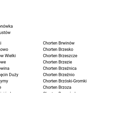
onówka
ustów
i
Chorten
Brwinów
kowo
Chorten
Brzesko
w Wielki
Chorten
Brzeszcze
owe
Chorten
Brzezie
owina
Chorten
Brzeźnica
zęcin Duży
Chorten
Brzeźnio
zymy
Chorten
Brzóski-Gromki
e
Chorten
Brzoza
ciejówka
Chorten
Brzozówka
mki
Chorten
Budki Piaseckie
niewo
Chorten
Budy Barcząckie
ńsk
Chorten
Budziska