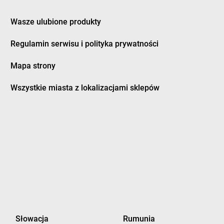
orowo
Chorten
Gronowo Górne
 Lipiński
Chorten
Grudziądz
Wasze ulubione produkty
bowiec
Chorten
Grupa
bowo
Chorten
Gruszki
Regulamin serwisu i polityka prywatności
dy
Chorten
Gryfice
dy-Woniecko
Chorten
Gryfino
Mapa strony
jewo
Chorten
Grzebowilk
nowo
Chorten
Grzybowo
Wszystkie miasta z lokalizacjami sklepów
zówka
Chorten
Grzymkowice
dek
Chorten
Gulczewo
dzisk Mazowiecki
Chorten
Guźnia
bieszów
d
zlew
wrocław
eniowo
Chorten
Jeziórko
śnia
Chorten
Jeziorowskie
Słowacja
Rumunia