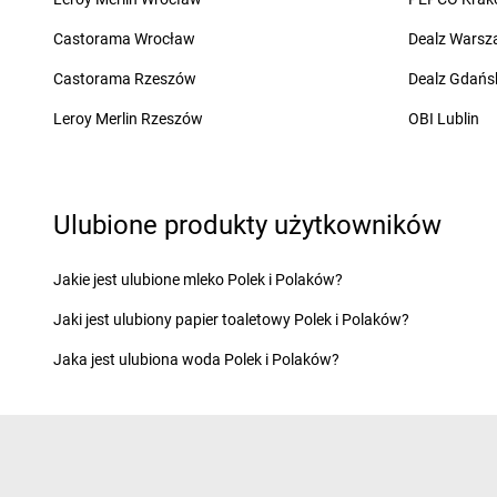
Chorten
Chełmża
Chorten
Choszczew
Castorama Wrocław
Dealz Wars
Chorten
Dąbrowa
Chorten
Darłowo
Chorten
Dąbrowa Białostocka
Chorten
Dębki
Castorama Rzeszów
Dealz Gdańs
Chorten
Dąbrowa Chełmińska
Chorten
Dębna
Leroy Merlin Rzeszów
OBI Lublin
Chorten
Dąbrowa Tarnowska
Chorten
Dębnik
Chorten
Dąbrowa Wielka
Chorten
Dębno
Chorten
Dąbrowa-Kaski
Chorten
Dębowica
Chorten
Dąbrówka
Chorten
Debrzno
Ulubione produkty użytkowników
Chorten
Dąbrówka Kościelna
Chorten
Dębsk
Chorten
Dąbrówka Leśna
Chorten
Długa Kości
Jakie jest ulubione mleko Polek i Polaków?
Chorten
Dąbrówki
Chorten
Długie
Chorten
Dąbrówno
Chorten
Dobre
Jaki jest ulubiony papier toaletowy Polek i Polaków?
Chorten
Elbląg
Chorten
Ełk
Jaka jest ulubiona woda Polek i Polaków?
Chorten
Filipów
Chorten
Frampol
Chorten
Gąbin
Chorten
Gleba
Chorten
Gabryelin
Chorten
Glina