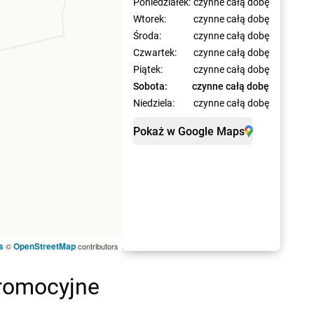
Poniedziałek:
czynne całą dobę
Wtorek:
czynne całą dobę
Środa:
czynne całą dobę
Czwartek:
czynne całą dobę
Piątek:
czynne całą dobę
Sobota:
czynne całą dobę
Niedziela:
czynne całą dobę
Pokaż w Google Maps
s
OpenStreetMap
©
contributors
promocyjne