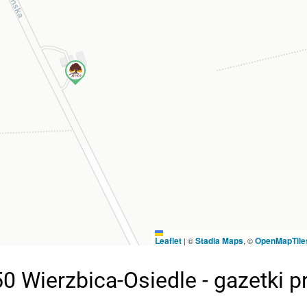
Leaflet
Stadia Maps
OpenMapTile
|
©
, ©
0 Wierzbica-Osiedle - gazetki 