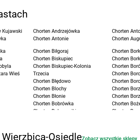
astach
 Kujawski
Chorten
Andrzejówka
Chorten
Ant
wka
Chorten
Antonie
Chorten
Aug
ska
Chorten
Biłgoraj
Chorten
Bork
a
Chorten
Biskupiec
Chorten
Bor
obyla
Chorten
Biskupiec-Kolonia
Chorten
Boró
tara Wieś
Trzecia
Chorten
Bor
Chorten
Błędowo
Chorten
Bor
Chorten
Blochy
Chorten
Bor
Chorten
Błonie
Chorten
Bor
Chorten
Bobrówka
Chorten
Boż
Chorten
Bobrowniki
Chorten
Bra
Chorten
Bochnia
Chorten
Bra
Chorten
Boćki
Chorten
Bra
Chorten
Bodaczów
Chorten
Bra
 Wierzbica-Osiedle
Zobacz wszystkie sklepy