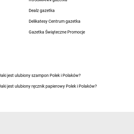
rnice Borowe
Dealz gazetka
zdowo
Chorten
Działki
ęck
Chorten
Dziechciniec
Delikatesy Centrum gazetka
inia
Chorten
Dzięcielec
Gazetka Świąteczne Promocje
ewica
Chorten
Dzierlin
onówko
Chorten
Dzierzgów
ycim
Chorten
Dzierżoniów
iny
Chorten
Dziewin
ów
zki
Jaki jest ulubiony szampon Polek i Polaków?
cza Mała
ałdowo
Jaki jest ulubiony ręcznik papierowy Polek i Polaków?
tomin
Chorten
Grodzisk Wielkopolski
idlino
Chorten
Grójec