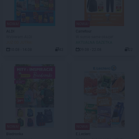
NOWA!
NOWA!
ALDI
Carrefour
Wybieram ALDI
W sumie same okazje!
JUŻ OD JUTRA!
AKTUALNA GAZETKA
10.08 - 14.08
43
09.08 - 22.08
22
NOWA!
NOWA!
Biedronka
E.Leclerc