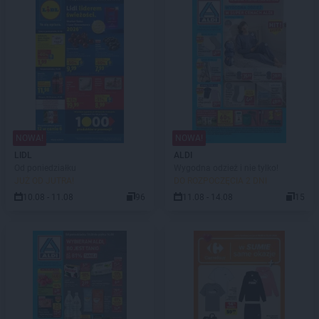
NOWA!
NOWA!
LIDL
ALDI
Od poniedziałku
Wygodna odzież i nie tylko!
JUŻ OD JUTRA!
DO ROZPOCZĘCIA 2 DNI
10.08 - 11.08
96
11.08 - 14.08
15