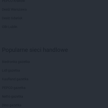
PEPCO Kraków
Dealz Warszawa
Dealz Gdańsk
OBI Lublin
Popularne sieci handlowe
Biedronka gazetka
Lidl gazetka
Kaufland gazetka
PEPCO gazetka
Netto gazetka
Dino gazetka