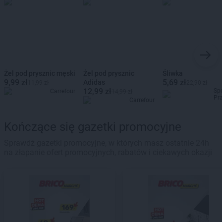
Żel pod prysznic męski
Żel pod prysznic
Śliwka
9,99 zł
5,69 zł
Adidas
11,99 zł
22,90 zł
12,99 zł
Sp
Carrefour
14,99 zł
Pr
Carrefour
Kończące się gazetki promocyjne
Sprawdź gazetki promocyjne, w których masz ostatnie 24h
na złapanie ofert promocyjnych, rabatów i ciekawych okazji