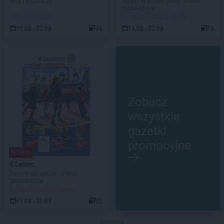
Hity i inspiracje
Wybór w dobrej cenie - oferta
rozszerzona
JUŻ OD JUTRA!
DO ROZPOCZĘCIA 2 DNI
10.08 - 22.08
44
11.08 - 22.08
24
Zobacz
wszystkie
gazetki
promocyjne
NOWA!
E.Leclerc
Powrót do szkoły - oferta
rozszerzona
DO ROZPOCZĘCIA 2 DNI
11.08 - 31.08
32
Reklama