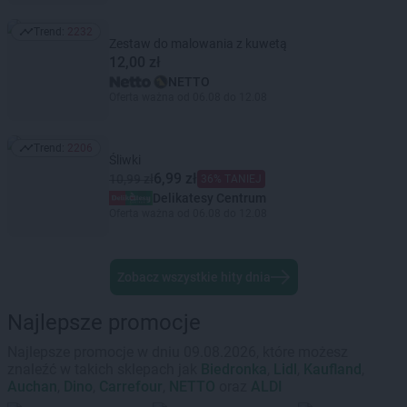
Trend:
2232
Trend: 2232
Zestaw do malowania z kuwetą
12,00 zł
NETTO
Oferta ważna od 06.08 do 12.08
Trend:
2206
Trend: 2206
Śliwki
6,99 zł
10,99 zł
36% TANIEJ
Delikatesy Centrum
Oferta ważna od 06.08 do 12.08
Zobacz wszystkie hity dnia
Najlepsze promocje
Najlepsze promocje w dniu 09.08.2026, które możesz
znaleźć w takich sklepach jak
Biedronka
,
Lidl
,
Kaufland
,
Auchan
,
Dino
,
Carrefour
,
NETTO
oraz
ALDI