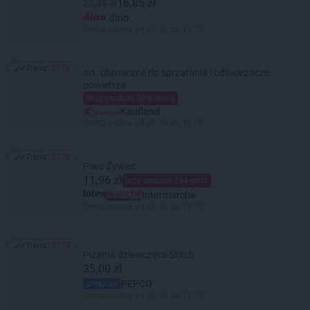
16,85 zł
23,49 zł
dino
Oferta ważna od 05.08 do 11.08
Trend:
2276
art. chemiczne do sprzątania i odświeżacze
Trend: 2276
powietrza
drugiprodukt 80% taniej
Kaufland
Oferta ważna od 06.08 do 11.08
Trend:
2276
Trend: 2276
Piwo Żywiec
11,96 zł
przy zakupie 2x4-pack
Intermarche
Oferta ważna od 06.08 do 12.08
Trend:
2274
Trend: 2274
Piżama dziewczęca Stitch
35,00 zł
PEPCO
Oferta ważna od 06.08 do 12.08