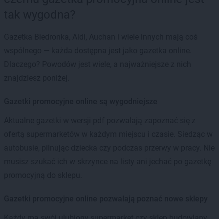
tak wygodna?
Gazetka Biedronka, Aldi, Auchan i wiele innych mają coś
wspólnego — każda dostępna jest jako gazetka online.
Dlaczego? Powodów jest wiele, a najważniejsze z nich
znajdziesz poniżej.
Gazetki promocyjne online są wygodniejsze
Aktualne gazetki w wersji pdf pozwalają zapoznać się z
ofertą supermarketów w każdym miejscu i czasie. Siedząc w
autobusie, pilnując dziecka czy podczas przerwy w pracy. Nie
musisz szukać ich w skrzynce na listy ani jechać po gazetkę
promocyjną do sklepu.
Gazetki promocyjne online pozwalają poznać nowe sklepy
Każdy ma swój ulubiony supermarket czy sklep budowlany.