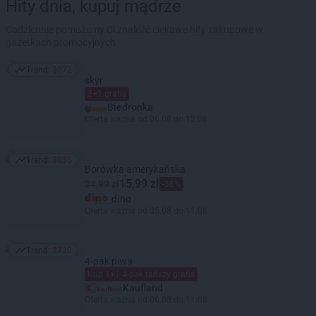
Hity dnia, kupuj mądrze
Codziennie pomożemy Ci znaleźć ciekawe hity zakupowe w
gazetkach promocyjnych
Trend:
3072
Trend: 3072
skyr
2+1 gratis
Biedronka
Oferta ważna od 06.08 do 12.08
Trend:
3035
Trend: 3035
Borówka amerykańska
15,99 zł
24,99 zł
-36%
dino
Oferta ważna od 05.08 do 11.08
Trend:
2730
Trend: 2730
4-pak piwa
Kup 1+1 4-pak tańszy gratis
Kaufland
Oferta ważna od 06.08 do 11.08