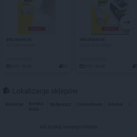
BRICOMARCHE
BRICOMARCHE
HOT cena Online!
Nasze ceny rządzą!
OSTATNI DZIEŃ!
OSTATNI DZIEŃ!
29.07 - 09.08
15
29.07 - 09.08
Lokalizacje sklepów
Bielsko-
Białystok
Bydgoszcz
Częstochowa
Gdańsk
Gdy
Biała
lub szukaj swojego miasta