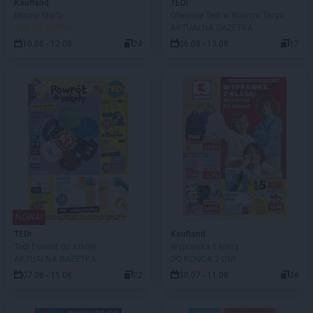
Kaufland
TEDi
Mocny Starty
Otwarcie Tedi w Nowym Targu
JUŻ OD JUTRA!
AKTUALNA GAZETKA
10.08 - 12.08
24
06.08 - 13.08
17
NOWA!
TEDi
Kaufland
Tedi Powrót do szkoły
Wyprawka z klasą
AKTUALNA GAZETKA
DO KOŃCA 2 DNI
07.08 - 15.08
22
30.07 - 11.08
36