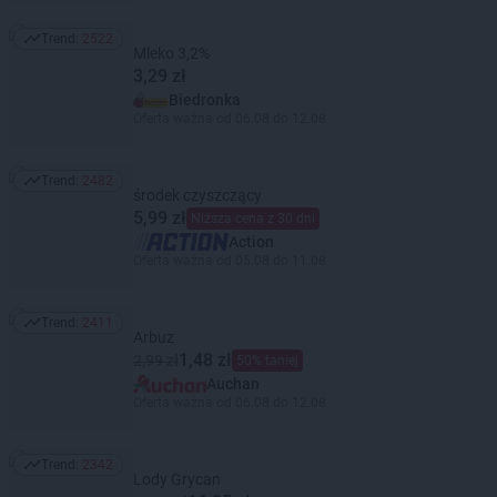
Trend:
2522
Trend: 2522
Mleko 3,2%
3,29 zł
Biedronka
Oferta ważna od 06.08 do 12.08
Trend:
2482
Trend: 2482
środek czyszczący
5,99 zł
Niższa cena z 30 dni
Action
Oferta ważna od 05.08 do 11.08
Trend:
2411
Trend: 2411
Arbuz
1,48 zł
2,99 zł
50% taniej
Auchan
Oferta ważna od 06.08 do 12.08
Trend:
2342
Trend: 2342
Lody Grycan