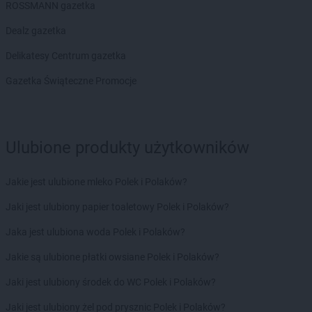
ROSSMANN gazetka
Chorten
Bojano
Chorten
Bolęcin
Dealz gazetka
Chorten
Bolesławiec
Delikatesy Centrum gazetka
Chorten
Bolimów
Chorten
Bolków
Gazetka Świąteczne Promocje
Chorten
Bolszewo
Chorten
Borek
Chorten
Borki
Ulubione produkty użytkowników
Chorten
Borkowo
Chorten
Borów Wielki
Chorten
Borowe
Jakie jest ulubione mleko Polek i Polaków?
Chorten
Borowina
Jaki jest ulubiony papier toaletowy Polek i Polaków?
Chorten
Borzęcin Duży
Chorten
Borzymy
Jaka jest ulubiona woda Polek i Polaków?
Chorten
Boże
Jakie są ulubione płatki owsiane Polek i Polaków?
Chorten
Braciejówka
Chorten
Bramki
Jaki jest ulubiony środek do WC Polek i Polaków?
Chorten
Braniewo
Jaki jest ulubiony żel pod prysznic Polek i Polaków?