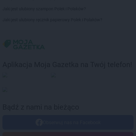
Chorten
Brańsk
Chorten
Brenna
Jaki jest ulubiony szampon Polek i Polaków?
Chorten
Brochów
Jaki jest ulubiony ręcznik papierowy Polek i Polaków?
Chorten
Brójce
Chorten
Brok
Chorten
Brończany
Chorten
Broniewice
Chorten
Bronowo
Chorten
Brudki Stare
Aplikacja Moja Gazetka na Twój telefon!
Chorten
Brusy
Chorten
Brwinów
Chorten
Brzesko
Chorten
Brzeszcze
Chorten
Brzezie
Chorten
Brzeźnica
Bądź z nami na bieżąco
Chorten
Brzeźnio
Chorten
Brzóski-Gromki
Obserwuj nas na Facebook
Chorten
Brzoza
Chorten
Brzozówka