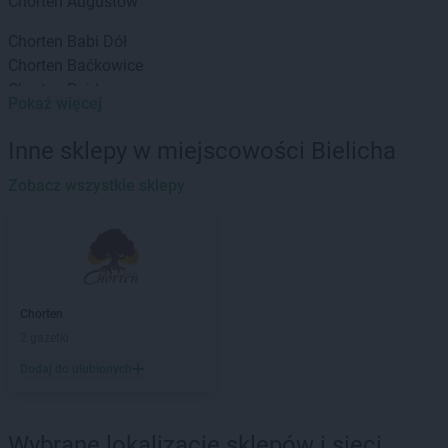
Chorten
Augustów
Chorten
Babi Dół
Chorten
Baćkowice
Chorten
Bajdy
Pokaż więcej
Chorten
Bajki-Zalesie
Chorten
Bakałarzewo
Inne sklepy w miejscowości Bielicha
Chorten
Bąkowo
Chorten
Zobacz wszystkie sklepy
Banie
Chorten
Banino
Chorten
Baranowo
Chorten
Barchów
Chorten
Barcikowo
Chorten
Barcin
Chorten
Chorten
Bargłów Kościelny
2 gazetki
Chorten
Bartniki
Dodaj do ulubionych
Chorten
Bartołty Wielkie
Chorten
Bartoszyce
Chorten
Będzieszyn
Wybrane lokalizacje sklepów i sieci