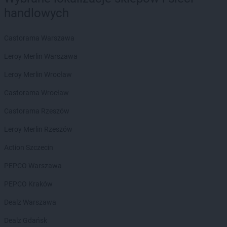
Chorten
Bełchatów
handlowych
Chorten
Bezledy
Chorten
Biała Niżna
Chorten
Biała Piska
Castorama Warszawa
Chorten
Biała Podlaska
Leroy Merlin Warszawa
Chorten
Biała Rawska
Chorten
Białebłoto-Kobyla
Leroy Merlin Wrocław
Chorten
Białebłoto-Stara Wieś
Castorama Wrocław
Chorten
Białobiel
Chorten
Białobrzegi
Castorama Rzeszów
Chorten
Białogard
Leroy Merlin Rzeszów
Chorten
Białogóra
Chorten
Białousy
Action Szczecin
Chorten
Białowieża
PEPCO Warszawa
Chorten
Białożewin
Chorten
Białystok
PEPCO Kraków
Chorten
Biecz
Dealz Warszawa
Chorten
Biedaszki
Chorten
Biedrzychowice
Dealz Gdańsk