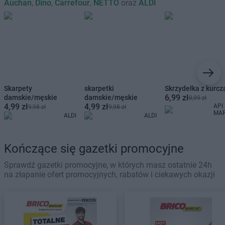
Auchan
,
Dino
,
Carrefour
,
NETTO
oraz
ALDI
Skarpety
skarpetki
Skrzydełka z kurcz
6,99 zł
damskie/męskie
damskie/męskie
8,99 zł
4,99 zł
4,99 zł
API
9,98 zł
9,98 zł
MA
ALDI
ALDI
Kończące się gazetki promocyjne
Sprawdź gazetki promocyjne, w których masz ostatnie 24h
na złapanie ofert promocyjnych, rabatów i ciekawych okazji