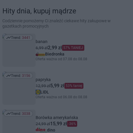
Hity dnia, kupuj mądrze
Codziennie pomożemy Ci znaleźć ciekawe hity zakupowe w
gazetkach promocyjnych
Trend:
3441
Trend: 3441
banan
2,99 zł
6,99 zł
57% TANIEJ
Biedronka
Oferta ważna od 07.08 do 08.08
Trend:
3156
Trend: 3156
papryka
5,99 zł
12,99 zł
53% taniej
LIDL
Oferta ważna od 06.08 do 08.08
Trend:
3038
Trend: 3038
Borówka amerykańska
15,99 zł
24,99 zł
-36%
dino