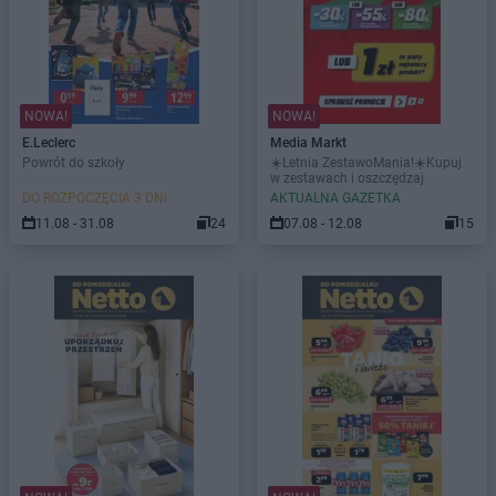
NOWA!
NOWA!
E.Leclerc
Media Markt
Powrót do szkoły
☀️Letnia ZestawoMania!☀️Kupuj
w zestawach i oszczędzaj
DO ROZPOCZĘCIA 3 DNI
AKTUALNA GAZETKA
11.08 - 31.08
24
07.08 - 12.08
15