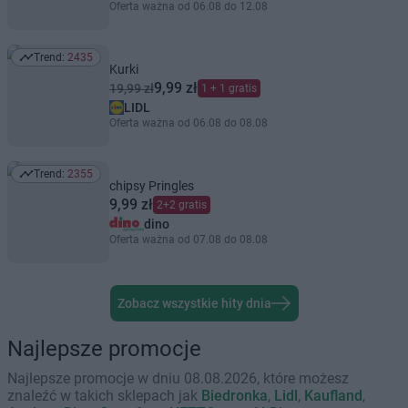
Oferta ważna od 06.08 do 12.08
Trend:
2435
Trend: 2435
Kurki
9,99 zł
19,99 zł
1 + 1 gratis
LIDL
Oferta ważna od 06.08 do 08.08
Trend:
2355
Trend: 2355
chipsy Pringles
9,99 zł
2+2 gratis
dino
Oferta ważna od 07.08 do 08.08
Zobacz wszystkie hity dnia
Najlepsze promocje
Najlepsze promocje w dniu 08.08.2026, które możesz
znaleźć w takich sklepach jak
Biedronka
,
Lidl
,
Kaufland
,