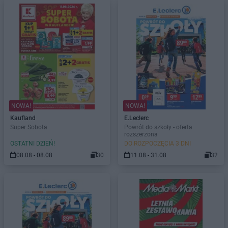
NOWA!
NOWA!
Kaufland
E.Leclerc
Super Sobota
Powrót do szkoły - oferta
rozszerzona
OSTATNI DZIEŃ!
DO ROZPOCZĘCIA 3 DNI
08.08 - 08.08
30
11.08 - 31.08
32