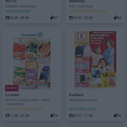
NETTO
Biedronka
Gazetka spożywcza
Hity i inspiracje
OSTATNI DZIEŃ!
DO ROZPOCZĘCIA 2 DNI
03.08 - 08.08
37
10.08 - 22.08
44
NOWA!
E.Leclerc
Kaufland
Wybór w dobrej cenie - oferta
Wyprawka z klasą
rozszerzona
DO ROZPOCZĘCIA 3 DNI
DO KOŃCA 3 DNI
11.08 - 22.08
24
30.07 - 11.08
36