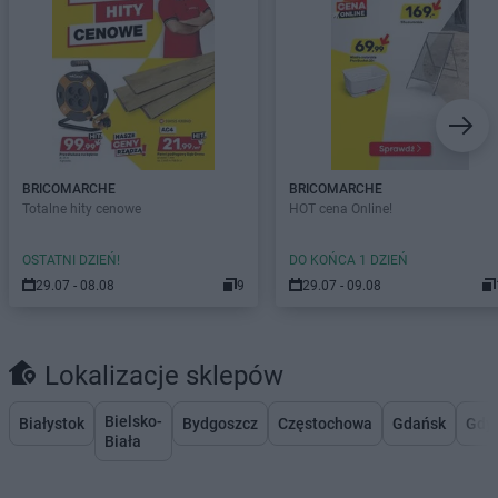
BRICOMARCHE
BRICOMARCHE
Totalne hity cenowe
HOT cena Online!
OSTATNI DZIEŃ!
DO KOŃCA 1 DZIEŃ
29.07 - 08.08
9
29.07 - 09.08
Lokalizacje sklepów
Bielsko-
Białystok
Bydgoszcz
Częstochowa
Gdańsk
Gdy
Biała