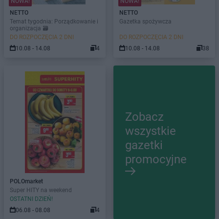
NOWA!
NOWA!
NETTO
NETTO
Temat tygodnia: Porządkowanie i
Gazetka spożywcza
organizacja 🗃️
DO ROZPOCZĘCIA 2 DNI
DO ROZPOCZĘCIA 2 DNI
10.08 - 14.08
4
10.08 - 14.08
38
Zobacz
wszystkie
gazetki
promocyjne
POLOmarket
Super HITY na weekend
OSTATNI DZIEŃ!
06.08 - 08.08
4