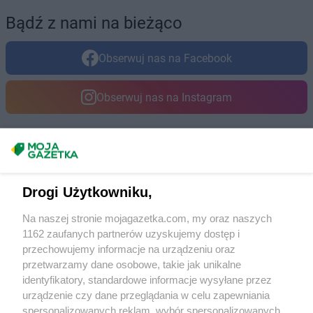
Bądź z nami na bieżąco
Obserwuj nas na Facebook
Obserwuj nas na Instagram
Masz sugestie lub pytania?
Napisz do nas:
support@mojagazetka.com
Drogi Użytkowniku,
Współpraca z nami
Na naszej stronie mojagazetka.com, my oraz naszych
Zobacz szczegóły
1162 zaufanych partnerów uzyskujemy dostęp i
Retail Radar – analiza rynku
przechowujemy informacje na urządzeniu oraz
przetwarzamy dane osobowe, takie jak unikalne
identyfikatory, standardowe informacje wysyłane przez
Wasze ulubione produkty
urządzenie czy dane przeglądania w celu zapewniania
spersonalizowanych reklam, wybór spersonalizowanych