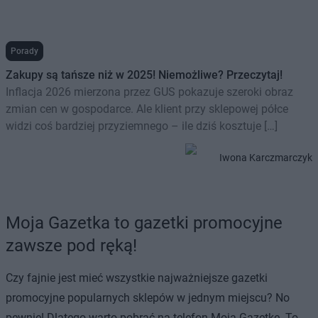
Porady
Zakupy są tańsze niż w 2025! Niemożliwe? Przeczytaj!
Inflacja 2026 mierzona przez GUS pokazuje szeroki obraz
zmian cen w gospodarce. Ale klient przy sklepowej półce
widzi coś bardziej przyziemnego – ile dziś kosztuje […]
Iwona Karczmarczyk
Moja Gazetka to gazetki promocyjne
zawsze pod ręką!
Czy fajnie jest mieć wszystkie najważniejsze gazetki
promocyjne popularnych sklepów w jednym miejscu? No
pewnie! Dlatego warto pobrać na telefon Moją Gazetkę. To