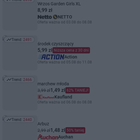
Trend: 2693
Wrzos Garden Girls XL
8,99 zł
NETTO
Oferta ważna od 03.08 do 08.08
Trend:
2491
Trend: 2491
środek czyszczący
5,99 zł
Niższa cena z 30 dni
Action
Oferta ważna od 05.08 do 11.08
Trend:
2466
Trend: 2466
marchew młoda
1,49 zł
3,99 zł
62% TANIEJ!
Kaufland
Oferta ważna od 06.08 do 08.08
Trend:
2440
Trend: 2440
Arbuz
1,48 zł
2,99 zł
50% taniej
Auchan