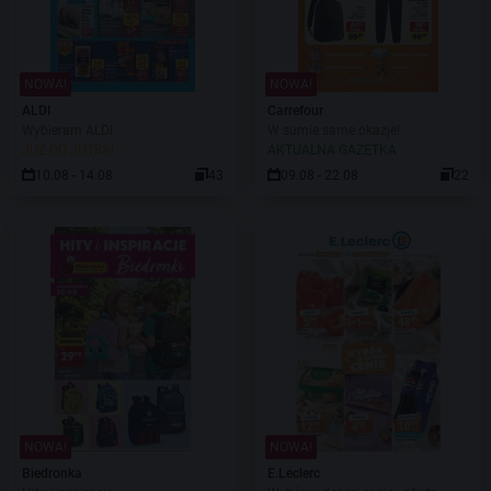
NOWA!
NOWA!
ALDI
Carrefour
Wybieram ALDI
W sumie same okazje!
JUŻ OD JUTRA!
AKTUALNA GAZETKA
10.08 - 14.08
43
09.08 - 22.08
22
NOWA!
NOWA!
Biedronka
E.Leclerc