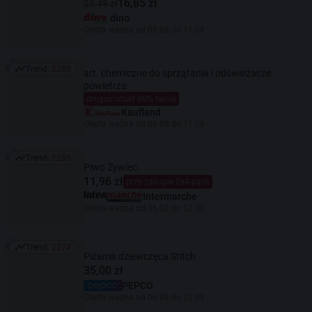
16,85 zł
23,49 zł
dino
Oferta ważna od 05.08 do 11.08
Trend:
2285
art. chemiczne do sprzątania i odświeżacze
Trend: 2285
powietrza
drugiprodukt 80% taniej
Kaufland
Oferta ważna od 06.08 do 11.08
Trend:
2285
Trend: 2285
Piwo Żywiec
11,96 zł
przy zakupie 2x4-pack
Intermarche
Oferta ważna od 06.08 do 12.08
Trend:
2274
Trend: 2274
Piżama dziewczęca Stitch
35,00 zł
PEPCO
Oferta ważna od 06.08 do 12.08