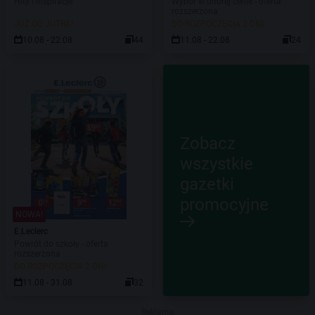
Hity i inspiracje
Wybór w dobrej cenie - oferta
rozszerzona
JUŻ OD JUTRA!
DO ROZPOCZĘCIA 2 DNI
10.08 - 22.08
44
11.08 - 22.08
24
Zobacz
wszystkie
gazetki
promocyjne
NOWA!
E.Leclerc
Powrót do szkoły - oferta
rozszerzona
DO ROZPOCZĘCIA 2 DNI
11.08 - 31.08
32
Reklama