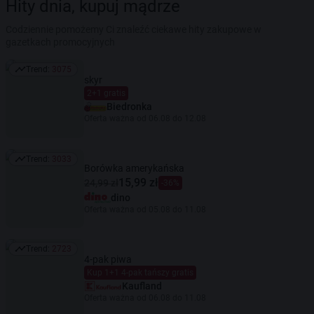
Hity dnia, kupuj mądrze
Codziennie pomożemy Ci znaleźć ciekawe hity zakupowe w
gazetkach promocyjnych
Trend:
3075
Trend: 3075
skyr
2+1 gratis
Biedronka
Oferta ważna od 06.08 do 12.08
Trend:
3033
Trend: 3033
Borówka amerykańska
15,99 zł
24,99 zł
-36%
dino
Oferta ważna od 05.08 do 11.08
Trend:
2723
Trend: 2723
4-pak piwa
Kup 1+1 4-pak tańszy gratis
Kaufland
Oferta ważna od 06.08 do 11.08