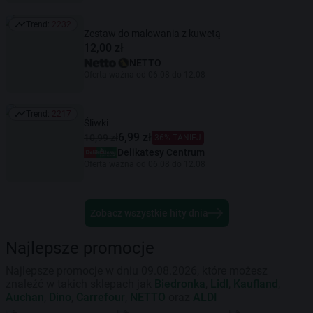
Trend:
2232
Trend: 2232
Zestaw do malowania z kuwetą
12,00 zł
NETTO
Oferta ważna od 06.08 do 12.08
Trend:
2217
Trend: 2217
Śliwki
6,99 zł
10,99 zł
36% TANIEJ
Delikatesy Centrum
Oferta ważna od 06.08 do 12.08
Zobacz wszystkie hity dnia
Najlepsze promocje
Najlepsze promocje w dniu 09.08.2026, które możesz
znaleźć w takich sklepach jak
Biedronka
,
Lidl
,
Kaufland
,
Auchan
,
Dino
,
Carrefour
,
NETTO
oraz
ALDI