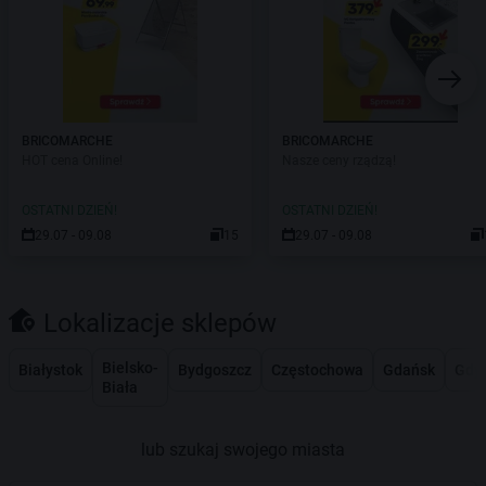
BRICOMARCHE
BRICOMARCHE
HOT cena Online!
Nasze ceny rządzą!
OSTATNI DZIEŃ!
OSTATNI DZIEŃ!
29.07 - 09.08
15
29.07 - 09.08
Lokalizacje sklepów
Bielsko-
Białystok
Bydgoszcz
Częstochowa
Gdańsk
Gdy
Biała
lub szukaj swojego miasta