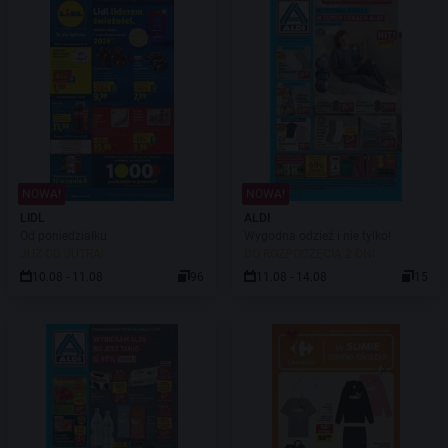
NOWA!
NOWA!
LIDL
ALDI
Od poniedziałku
Wygodna odzież i nie tylko!
JUŻ OD JUTRA!
DO ROZPOCZĘCIA 2 DNI
10.08 - 11.08
96
11.08 - 14.08
15