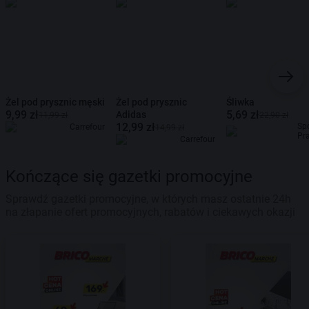
Żel pod prysznic męski
Żel pod prysznic
Śliwka
9,99 zł
5,69 zł
Adidas
11,99 zł
22,90 zł
12,99 zł
Sp
Carrefour
14,99 zł
Pr
Carrefour
Kończące się gazetki promocyjne
Sprawdź gazetki promocyjne, w których masz ostatnie 24h
na złapanie ofert promocyjnych, rabatów i ciekawych okazji