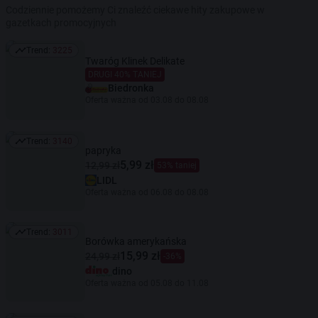
Codziennie pomożemy Ci znaleźć ciekawe hity zakupowe w
gazetkach promocyjnych
Trend:
3225
Trend: 3225
Twaróg Klinek Delikate
DRUGI 40% TANIEJ
Biedronka
Oferta ważna od 03.08 do 08.08
Trend:
3140
Trend: 3140
papryka
5,99 zł
12,99 zł
53% taniej
LIDL
Oferta ważna od 06.08 do 08.08
Trend:
3011
Trend: 3011
Borówka amerykańska
15,99 zł
24,99 zł
-36%
dino
Oferta ważna od 05.08 do 11.08