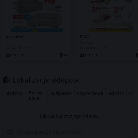
abra meble
FRAC
Ogólna
OSTATNI DZIEŃ!
OSTATNI DZIEŃ!
27.07 - 06.08
44
31.07 - 06.08
Lokalizacje sklepów
Bielsko-
Białystok
Bydgoszcz
Częstochowa
Gdańsk
Gdy
Biała
lub szukaj swojego miasta