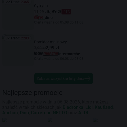
Trend:
2365
Trend: 2365
Cytryna
6,99 zł
11,99 zł
-41%
dino
Oferta ważna od 05.08 do 11.08
Trend:
2283
Trend: 2283
Pomidor malinowy
2,99 zł
7,99 zł
Intermarche
Oferta ważna od 06.08 do 08.08
Zobacz wszystkie hity dnia
Najlepsze promocje
Najlepsze promocje w dniu 06.08.2026, które możesz
znaleźć w takich sklepach jak
Biedronka
,
Lidl
,
Kaufland
,
Auchan
,
Dino
,
Carrefour
,
NETTO
oraz
ALDI