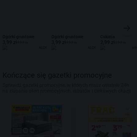
Ogórki gruntowe
Ogórki gruntowe
Cukinia
3,99 zł
3,99 zł
2,99 zł
9,99 zł
9,99 zł
3,99 zł
ALDI
ALDI
ar
Kończące się gazetki promocyjne
Sprawdź gazetki promocyjne, w których masz ostatnie 24h
na złapanie ofert promocyjnych, rabatów i ciekawych okazji