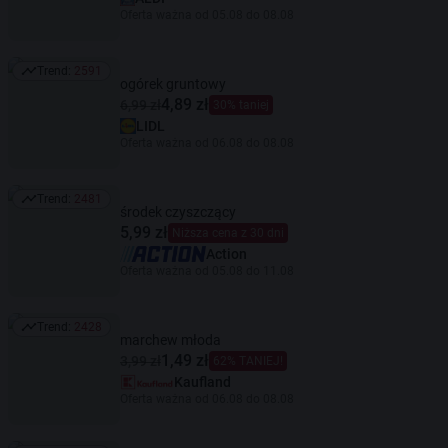
Oferta ważna od 05.08 do 08.08
Trend:
2591
Trend: 2591
ogórek gruntowy
4,89 zł
6,99 zł
30% taniej
LIDL
Oferta ważna od 06.08 do 08.08
Trend:
2481
Trend: 2481
środek czyszczący
5,99 zł
Niższa cena z 30 dni
Action
Oferta ważna od 05.08 do 11.08
Trend:
2428
Trend: 2428
marchew młoda
1,49 zł
3,99 zł
62% TANIEJ!
Kaufland
Oferta ważna od 06.08 do 08.08