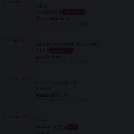
Trend:
2901
Trend: 2901
Arbuz
1,49 zł
4,99 zł
70% TANIEJ
Kaufland
Oferta ważna od 06.08 do 08.08
Trend:
2660
Trend: 2660
ser żółty w plastrach ŚWIATOWID
1,00 zł
Drugi za 1 zł
Biedronka
Oferta ważna od 03.08 do 08.08
Trend:
2655
Trend: 2655
Wrzos Garden Girls XL
8,99 zł
NETTO
Oferta ważna od 03.08 do 08.08
Trend:
2632
Trend: 2632
Persil
16,99 zł
34,99 zł
-51%
ALDI