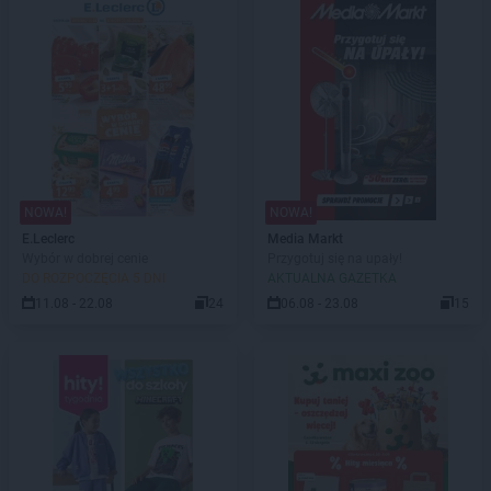
NOWA!
NOWA!
E.Leclerc
Media Markt
Wybór w dobrej cenie
Przygotuj się na upały!
DO ROZPOCZĘCIA 5 DNI
AKTUALNA GAZETKA
11.08 - 22.08
24
06.08 - 23.08
15