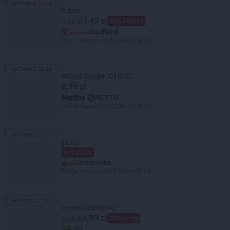
Trend:
2966
Trend: 2966
Arbuz
1,49 zł
4,99 zł
70% TANIEJ
Kaufland
Oferta ważna od 06.08 do 08.08
Trend:
2688
Trend: 2688
Wrzos Garden Girls XL
8,99 zł
NETTO
Oferta ważna od 03.08 do 08.08
Trend:
2651
Trend: 2651
piwo
6+6 gratis
Biedronka
Oferta ważna od 06.08 do 08.08
Trend:
2583
Trend: 2583
ogórek gruntowy
4,89 zł
6,99 zł
30% taniej
LIDL