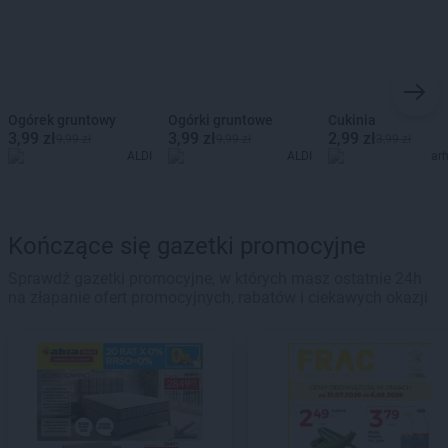
Ogórek gruntowy
Ogórki gruntowe
Cukinia
3,99 zł
3,99 zł
2,99 zł
9,99 zł
9,99 zł
3,99 zł
ALDI
ALDI
ar
Kończące się gazetki promocyjne
Sprawdź gazetki promocyjne, w których masz ostatnie 24h
na złapanie ofert promocyjnych, rabatów i ciekawych okazji