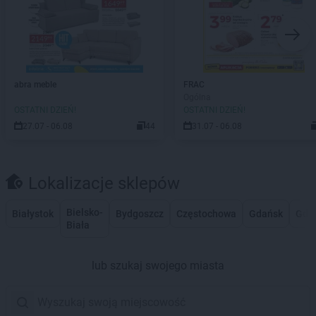
abra meble
FRAC
Ogólna
OSTATNI DZIEŃ!
OSTATNI DZIEŃ!
27.07 - 06.08
44
31.07 - 06.08
Lokalizacje sklepów
Bielsko-
Białystok
Bydgoszcz
Częstochowa
Gdańsk
Gdy
Biała
lub szukaj swojego miasta