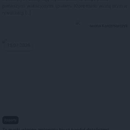
pierwszymi wakacyjnymi upałami. Które marki wiodą prym w
rywalizacji […]
Iwona Karczmarczyk
15.07.2026
Raporty
To marki własne zmieniają teraz handel detaliczny!