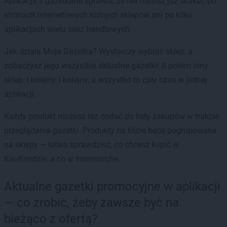
Aplikacja z gazetkami sprawia, że nie musisz już skakać po
stronach internetowych różnych sklepów ani po kilku
aplikacjach wielu sieci handlowych.
Jak działa Moja Gazetka? Wystarczy wybrać sklep, a
zobaczysz jego wszystkie aktualne gazetki! A potem inny
sklep, i kolejny, i kolejny, a wszystko to cały czas w jednej
aplikacji.
Każdy produkt możesz też dodać do listy zakupów w trakcie
przeglądania gazetki. Produkty na liście będę pogrupowane
na sklepy — łatwo sprawdzisz, co chcesz kupić w
Kauflandzie, a co w Intermarche.
Aktualne gazetki promocyjne w aplikacji
— co zrobić, żeby zawsze być na
bieżąco z ofertą?