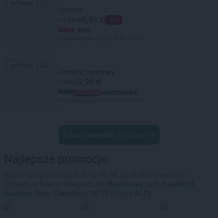
Trend:
2372
Trend: 2372
Cytryna
6,99 zł
11,99 zł
-41%
dino
Oferta ważna od 05.08 do 11.08
Trend:
2326
Trend: 2326
Pomidor malinowy
2,99 zł
7,99 zł
Intermarche
Oferta ważna od 06.08 do 08.08
Zobacz wszystkie hity dnia
Najlepsze promocje
Najlepsze promocje w dniu 06.08.2026, które możesz
znaleźć w takich sklepach jak
Biedronka
,
Lidl
,
Kaufland
,
Auchan
,
Dino
,
Carrefour
,
NETTO
oraz
ALDI