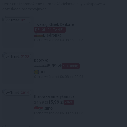
Codziennie pomożemy Ci znaleźć ciekawe hity zakupowe w
gazetkach promocyjnych
Trend:
3211
Trend: 3211
Twaróg Klinek Delikate
DRUGI 40% TANIEJ
Biedronka
Oferta ważna od 03.08 do 08.08
Trend:
3130
Trend: 3130
papryka
5,99 zł
12,99 zł
53% taniej
LIDL
Oferta ważna od 06.08 do 08.08
Trend:
3014
Trend: 3014
Borówka amerykańska
15,99 zł
24,99 zł
-36%
dino
Oferta ważna od 05.08 do 11.08