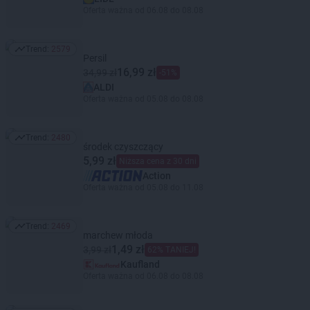
Oferta ważna od 06.08 do 08.08
Trend:
2579
Trend: 2579
Persil
16,99 zł
34,99 zł
-51%
ALDI
Oferta ważna od 05.08 do 08.08
Trend:
2480
Trend: 2480
środek czyszczący
5,99 zł
Niższa cena z 30 dni
Action
Oferta ważna od 05.08 do 11.08
Trend:
2469
Trend: 2469
marchew młoda
1,49 zł
3,99 zł
62% TANIEJ!
Kaufland
Oferta ważna od 06.08 do 08.08