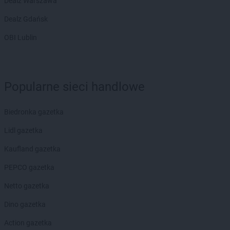
Dealz Warszawa
Dealz Gdańsk
OBI Lublin
Popularne sieci handlowe
Biedronka gazetka
Lidl gazetka
Kaufland gazetka
PEPCO gazetka
Netto gazetka
Dino gazetka
Action gazetka