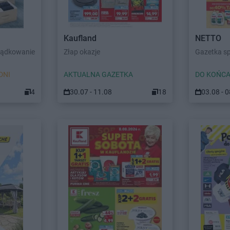
Kaufland
NETTO
ządkowanie
Złap okazje
Gazetka s
DNI
AKTUALNA GAZETKA
DO KOŃCA
4
30.07 - 11.08
18
03.08 - 