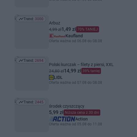
Trend:
3000
Trend: 3000
Arbuz
1,49 zł
4,99 zł
70% TANIEJ
Kaufland
Oferta ważna od 06.08 do 08.08
Trend:
2694
Trend: 2694
Polski kurczak – filety z piersi, XXL
14,99 zł
24,80 zł
39% taniej
LIDL
Oferta ważna od 07.08 do 08.08
Trend:
2445
Trend: 2445
środek czyszczący
5,99 zł
Niższa cena z 30 dni
Action
Oferta ważna od 05.08 do 11.08