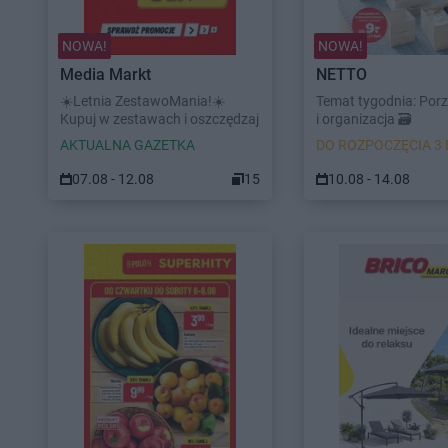
NOWA!
NOWA!
Media Markt
NETTO
☀️Letnia ZestawoMania!☀️
Temat tygodnia: Por
Kupuj w zestawach i oszczędzaj
i organizacja 🗃️
AKTUALNA GAZETKA
DO ROZPOCZĘCIA 3 
07.08 - 12.08
15
10.08 - 14.08