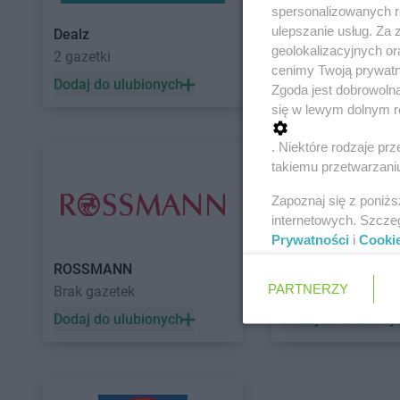
spersonalizowanych re
ulepszanie usług. Za
Dealz
POLOmarket
geolokalizacyjnych or
2 gazetki
11 gazetek
cenimy Twoją prywatno
Dodaj do ulubionych
Dodaj do ulubiony
Zgoda jest dobrowoln
się w lewym dolnym r
. Niektóre rodzaje p
takiemu przetwarzaniu
Zapoznaj się z poniż
internetowych. Szcze
Prywatności
i
Cooki
ROSSMANN
Auchan
PARTNERZY
Brak gazetek
5 gazetek
Dodaj do ulubionych
Dodaj do ulubiony