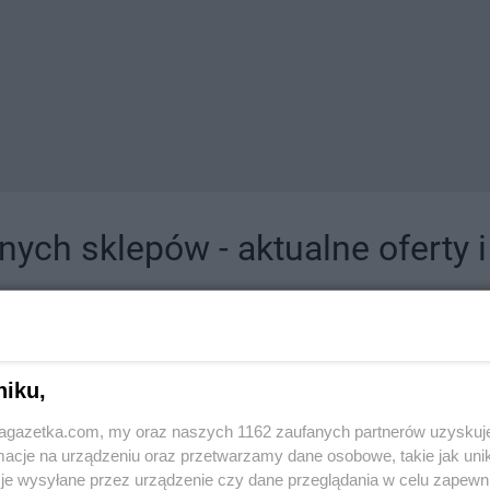
ych sklepów - aktualne oferty 
jdziesz tutaj sklepy należące do lokalnych sieci oraz duże, znane super- i hipermar
niku,
jagazetka.com, my oraz naszych 1162 zaufanych partnerów uzyskuj
cje na urządzeniu oraz przetwarzamy dane osobowe, takie jak unika
je wysyłane przez urządzenie czy dane przeglądania w celu zapewn