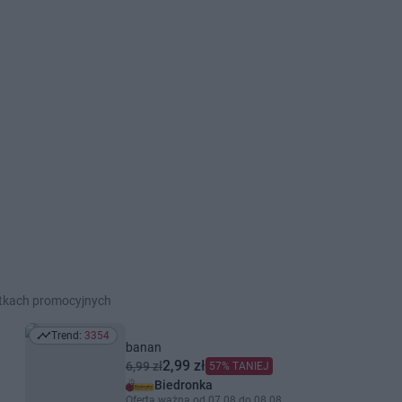
etkach promocyjnych
Trend:
3354
Trend: 3354
banan
2,99 zł
6,99 zł
57% TANIEJ
Biedronka
Oferta ważna od 07.08 do 08.08