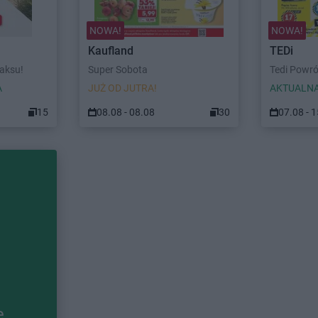
NOWA!
NOWA!
Kaufland
TEDi
laksu!
Super Sobota
Tedi Powró
A
JUŻ OD JUTRA!
AKTUALNA
15
08.08 - 08.08
30
07.08 - 
e