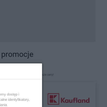
i promocje
kety. Najlepsze promocje i najniższe ceny!
emy dostęp i
lne identyfikatory,
iania