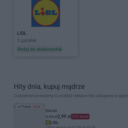
LIDL
5 gazetek
Dodaj do ulubionych
Hity dnia, kupuj mądrze
Codziennie pomożemy Ci znaleźć ciekawe hity zakupowe w gaz
Trend:
3436
Trend: 3436
banan
2,99 zł
6,99 zł
57% taniej
LIDL
Oferta ważna od 07.08 do 08.08