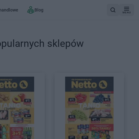
 handlowe
Blog
MENU
opularnych sklepów