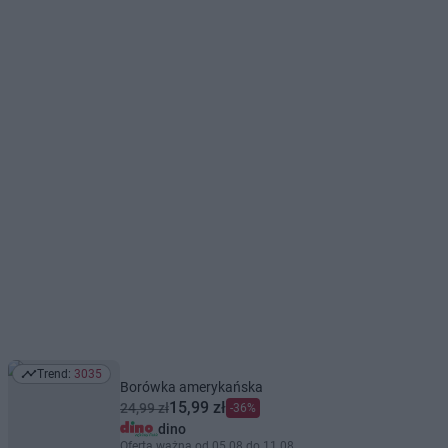
Trend:
3035
Trend: 3035
Borówka amerykańska
15,99 zł
24,99 zł
-36%
dino
Oferta ważna od 05.08 do 11.08