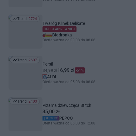
Trend:
2724
Trend: 2724
Twaróg Klinek Delikate
DRUGI 40% TANIEJ
Biedronka
Oferta ważna od 03.08 do 08.08
Trend:
2607
Trend: 2607
Persil
16,99 zł
34,99 zł
-51%
ALDI
Oferta ważna od 05.08 do 08.08
Trend:
2403
Trend: 2403
Piżama dziewczęca Stitch
35,00 zł
PEPCO
Oferta ważna od 06.08 do 12.08