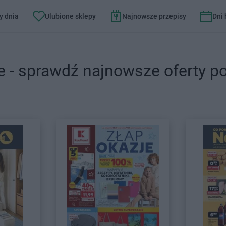
y dnia
Ulubione sklepy
Najnowsze przepisy
Dni
e - sprawdź najnowsze oferty p