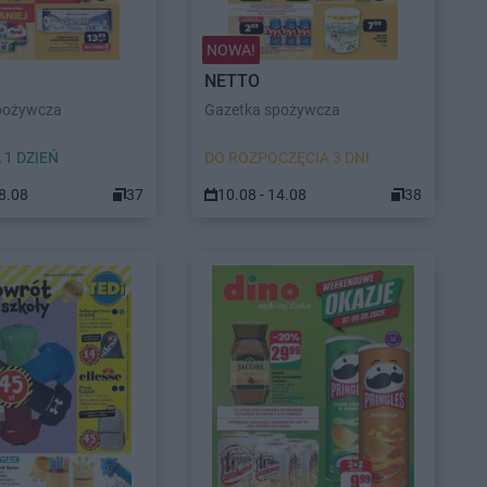
NOWA!
NETTO
pożywcza
Gazetka spożywcza
 1 DZIEŃ
DO ROZPOCZĘCIA 3 DNI
08.08
37
10.08 - 14.08
38