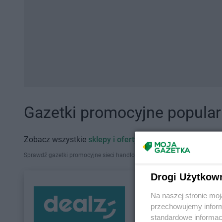
Gazetki promocyjne popularn
Zobacz wszystkie
sklepy i oferty promocyjne
Sprawdź gazetki promocyjne sieci handlowych, które działają w Polsce. Zna
Drogi Użytkow
Na naszej stronie mo
przechowujemy informa
standardowe informac