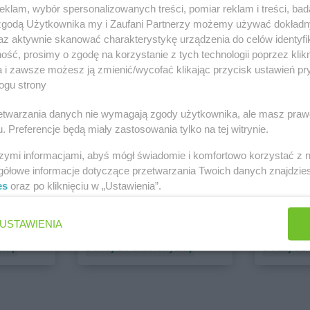
klam, wybór spersonalizowanych treści, pomiar reklam i treści, bad
 zgodą Użytkownika my i Zaufani Partnerzy możemy używać dokład
PEPCO
dino
az aktywnie skanować charakterystykę urządzenia do celów identyfi
1 gazetka
2 gazetki
ść, prosimy o zgodę na korzystanie z tych technologii poprzez klikn
ch
Dodaj do ulubionych
Dodaj do
a i zawsze możesz ją zmienić/wycofać klikając przycisk ustawień pr
ogu strony
rzetwarzania danych nie wymagają zgody użytkownika, ale masz praw
. Preferencje będą miały zastosowania tylko na tej witrynie.
szymi informacjami, abyś mógł świadomie i komfortowo korzystać z
gółowe informacje dotyczące przetwarzania Twoich danych znajdzi
es
oraz po kliknięciu w „Ustawienia”.
ALDI
Biedronk
USTAWIENIA
6 gazetek
11 gazet
ch
Dodaj do ulubionych
Dodaj do