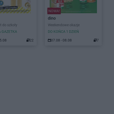
NOWA!
dino
t do szkoły
Weekendowe okazje
 GAZETKA
DO KOŃCA 1 DZIEŃ
15.08
22
07.08 - 08.08
7