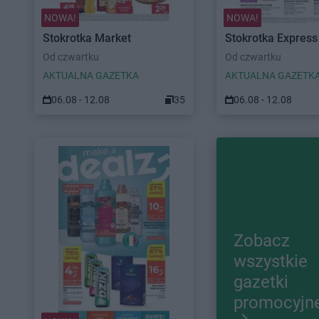
NOWA!
NOWA!
Stokrotka Market
Stokrotka Express
Od czwartku
Od czwartku
AKTUALNA GAZETKA
AKTUALNA GAZETK
06.08 - 12.08
35
06.08 - 12.08
Zobacz
wszystkie
gazetki
promocyjn