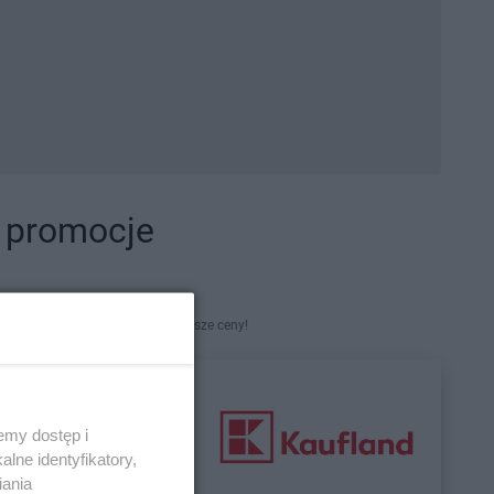
i promocje
kety. Najlepsze promocje i najniższe ceny!
emy dostęp i
lne identyfikatory,
iania