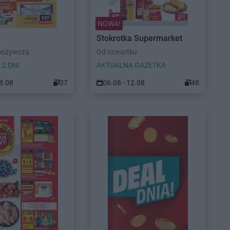
NOWA!
Stokrotka Supermarket
pożywcza
Od czwartku
 2 DNI
AKTUALNA GAZETKA
08.08
37
06.08 - 12.08
48