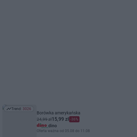
Trend:
3026
Trend: 3026
Borówka amerykańska
15,99 zł
24,99 zł
-36%
dino
Oferta ważna od 05.08 do 11.08