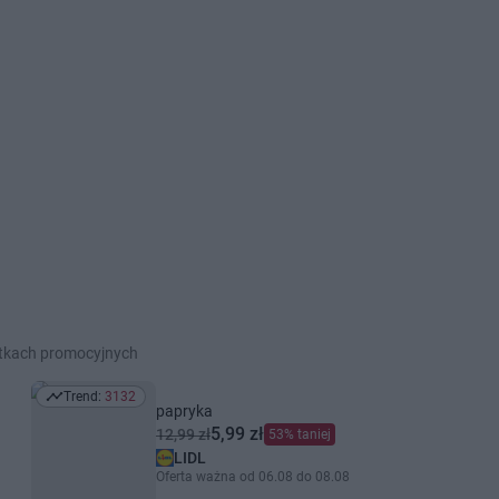
etkach promocyjnych
Trend:
3132
Trend: 3132
papryka
5,99 zł
12,99 zł
53% taniej
LIDL
Oferta ważna od 06.08 do 08.08