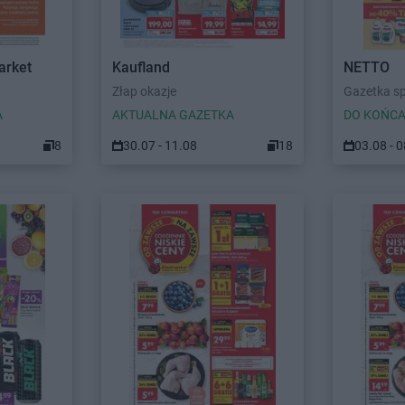
arket
Kaufland
NETTO
Złap okazje
Gazetka s
A
AKTUALNA GAZETKA
DO KOŃCA
8
30.07 - 11.08
18
03.08 - 