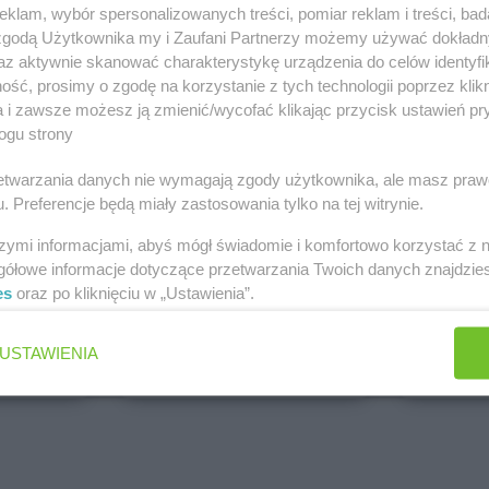
klam, wybór spersonalizowanych treści, pomiar reklam i treści, bad
PEPCO
dino
 zgodą Użytkownika my i Zaufani Partnerzy możemy używać dokład
Brak gazetek
1 gazetk
az aktywnie skanować charakterystykę urządzenia do celów identyfi
ch
Dodaj do ulubionych
Dodaj do
ść, prosimy o zgodę na korzystanie z tych technologii poprzez klikn
a i zawsze możesz ją zmienić/wycofać klikając przycisk ustawień pr
ogu strony
rzetwarzania danych nie wymagają zgody użytkownika, ale masz praw
. Preferencje będą miały zastosowania tylko na tej witrynie.
szymi informacjami, abyś mógł świadomie i komfortowo korzystać z
gółowe informacje dotyczące przetwarzania Twoich danych znajdzi
es
oraz po kliknięciu w „Ustawienia”.
ALDI
Biedronk
5 gazetek
9 gazetek
USTAWIENIA
ch
Dodaj do ulubionych
Dodaj do