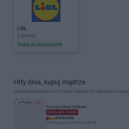
LIDL
4 gazetki
Dodaj do ulubionych
Hity dnia, kupuj mądrze
Codziennie pomożemy Ci znaleźć ciekawe hity zakupowe w gaz
Trend:
3230
Trend: 3230
Twaróg Klinek Delikate
DRUGI 40% TANIEJ
Biedronka
Oferta ważna od 03.08 do 08.08