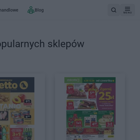
 handlowe
Blog
MENU
opularnych sklepów