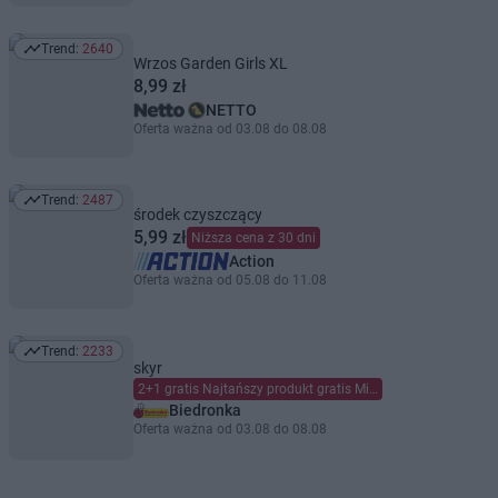
Trend:
2640
Trend: 2640
Wrzos Garden Girls XL
8,99 zł
NETTO
Oferta ważna od 03.08 do 08.08
Trend:
2487
Trend: 2487
środek czyszczący
5,99 zł
Niższa cena z 30 dni
Action
Oferta ważna od 05.08 do 11.08
Trend:
2233
Trend: 2233
skyr
2+1 gratis Najtańszy produkt gratis Mieszaj dowolnie Limit dzienny 6 szt. (maks. 2 gratis) na kartę Moja Biedronka.
Biedronka
Oferta ważna od 03.08 do 08.08