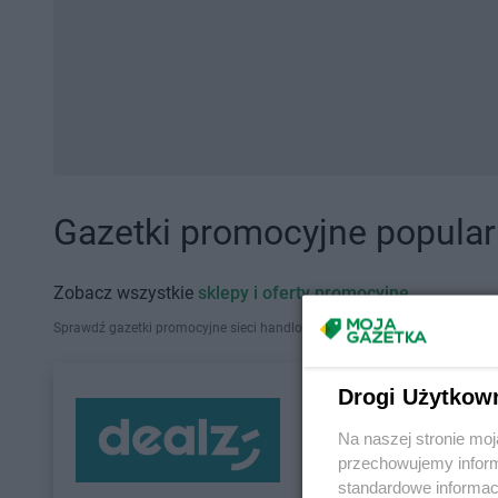
Gazetki promocyjne popularn
Zobacz wszystkie
sklepy i oferty promocyjne
Sprawdź gazetki promocyjne sieci handlowych, które działają w Polsce. Zna
Drogi Użytkow
Na naszej stronie mo
przechowujemy informa
standardowe informac