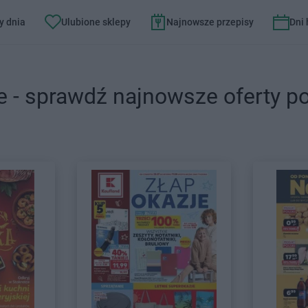
y dnia
Ulubione sklepy
Najnowsze przepisy
Dni
e - sprawdź najnowsze oferty p