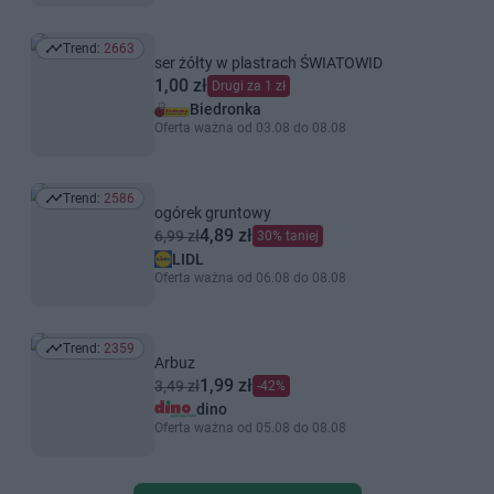
Trend:
2663
Trend: 2663
ser żółty w plastrach ŚWIATOWID
1,00 zł
Drugi za 1 zł
Biedronka
Oferta ważna od 03.08 do 08.08
Trend:
2586
Trend: 2586
ogórek gruntowy
4,89 zł
6,99 zł
30% taniej
LIDL
Oferta ważna od 06.08 do 08.08
Trend:
2359
Trend: 2359
Arbuz
1,99 zł
3,49 zł
-42%
dino
Oferta ważna od 05.08 do 08.08