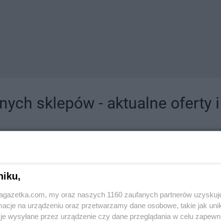
ych sklepów - aktualne oferty 
jdziesz tutaj sklepy należące do lokalnych sieci oraz duże, znane super- i hipermar
niku,
jagazetka.com, my oraz naszych 1160 zaufanych partnerów uzyskuj
cje na urządzeniu oraz przetwarzamy dane osobowe, takie jak unika
je wysyłane przez urządzenie czy dane przeglądania w celu zapewn