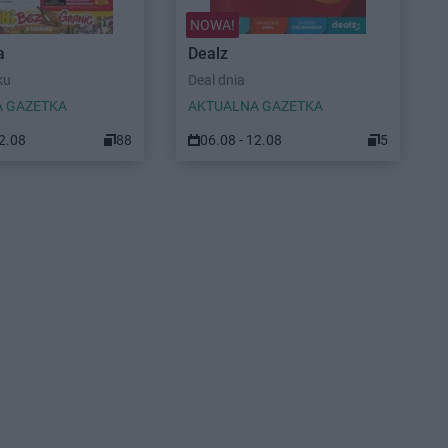
NOWA!
a
Dealz
ku
Deal dnia
 GAZETKA
AKTUALNA GAZETKA
12.08
88
06.08 - 12.08
5