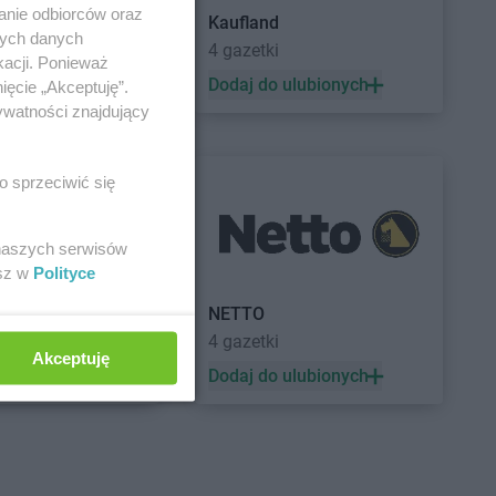
anie odbiorców oraz
Kaufland
nych danych
a
4 gazetki
kacji. Ponieważ
 ulubionych
Dodaj do ulubionych
ięcie „Akceptuję”.
ywatności znajdujący
o sprzeciwić się
 naszych serwisów
esz w
Polityce
a
NETTO
4 gazetki
Akceptuję
 ulubionych
Dodaj do ulubionych