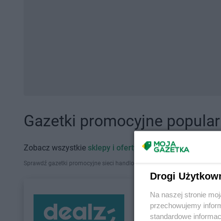
Gazetki promocyjne popularn
Zobacz wszystkie
sklepy i oferty promocyjne
Sprawdź gazetki promocyjne sieci handlowych, które działają w Polsce. Zna
Drogi Użytkow
Na naszej stronie mo
przechowujemy informa
standardowe informac