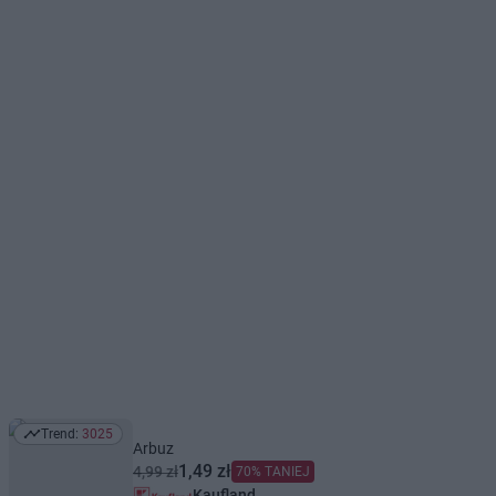
Trend:
3025
Trend: 3025
Arbuz
1,49 zł
4,99 zł
70% TANIEJ
Kaufland