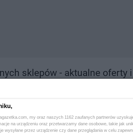
ych sklepów - aktualne oferty 
jdziesz tutaj sklepy należące do lokalnych sieci oraz duże, znane super- i hipermar
niku,
jagazetka.com, my oraz naszych 1162 zaufanych partnerów uzyskuj
cje na urządzeniu oraz przetwarzamy dane osobowe, takie jak unika
je wysyłane przez urządzenie czy dane przeglądania w celu zapewn