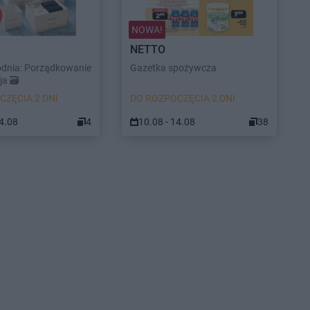
NOWA!
NETTO
odnia: Porządkowanie
Gazetka spożywcza
a 🗃️
CZĘCIA 2 DNI
DO ROZPOCZĘCIA 2 DNI
14.08
4
10.08 - 14.08
38