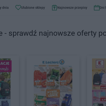
y dnia
Ulubione sklepy
Najnowsze przepisy
Dni
e - sprawdź najnowsze oferty p