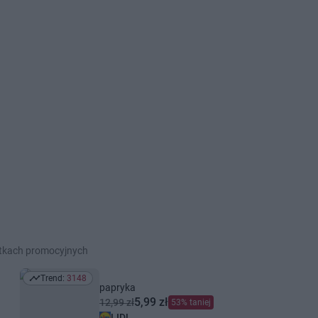
etkach promocyjnych
Trend:
3148
Trend: 3148
papryka
5,99 zł
12,99 zł
53% taniej
LIDL