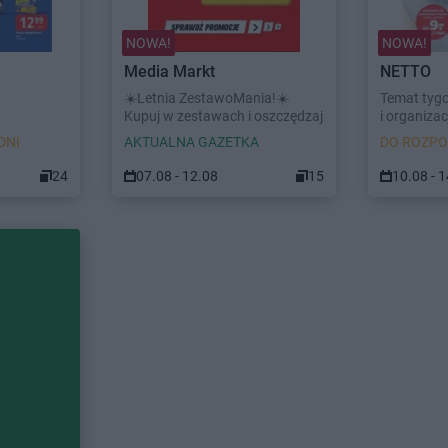
NOWA!
NOWA!
Media Markt
NETTO
☀️Letnia ZestawoMania!☀️
Temat tyg
Kupuj w zestawach i oszczędzaj
i organizacj
DNI
AKTUALNA GAZETKA
DO ROZPO
24
07.08 - 12.08
15
10.08 - 