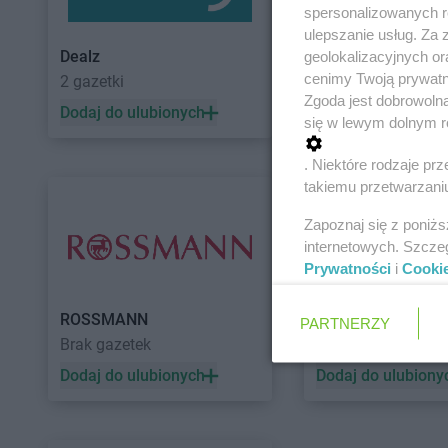
spersonalizowanych re
ulepszanie usług. Za
Dealz
POLOmarket
geolokalizacyjnych or
cenimy Twoją prywatno
2 gazetki
11 gazetek
Zgoda jest dobrowoln
Dodaj do ulubionych
Dodaj do ulubiony
się w lewym dolnym r
. Niektóre rodzaje p
takiemu przetwarzaniu
Zapoznaj się z poniż
internetowych. Szcze
Prywatności
i
Cooki
ROSSMANN
Auchan
PARTNERZY
Brak gazetek
5 gazetek
Dodaj do ulubionych
Dodaj do ulubiony