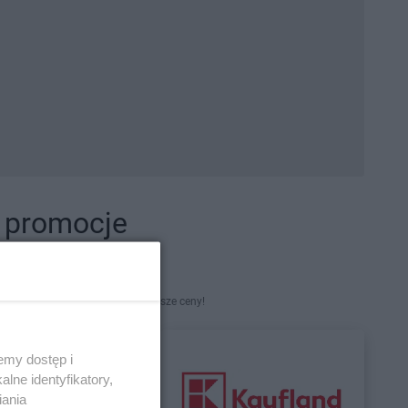
i promocje
kety. Najlepsze promocje i najniższe ceny!
emy dostęp i
lne identyfikatory,
iania