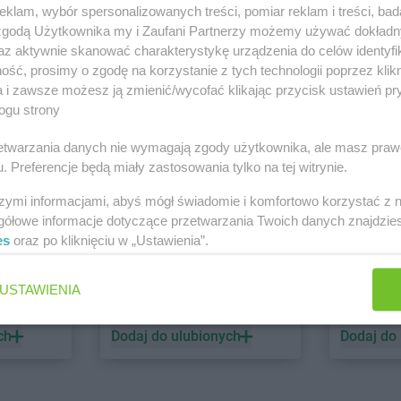
klam, wybór spersonalizowanych treści, pomiar reklam i treści, bad
 zgodą Użytkownika my i Zaufani Partnerzy możemy używać dokład
PEPCO
dino
az aktywnie skanować charakterystykę urządzenia do celów identyfi
ść, prosimy o zgodę na korzystanie z tych technologii poprzez klikn
1 gazetka
2 gazetki
a i zawsze możesz ją zmienić/wycofać klikając przycisk ustawień pr
ch
Dodaj do ulubionych
Dodaj do
ogu strony
rzetwarzania danych nie wymagają zgody użytkownika, ale masz praw
. Preferencje będą miały zastosowania tylko na tej witrynie.
szymi informacjami, abyś mógł świadomie i komfortowo korzystać z
gółowe informacje dotyczące przetwarzania Twoich danych znajdzi
es
oraz po kliknięciu w „Ustawienia”.
ALDI
Biedronk
USTAWIENIA
6 gazetek
12 gazet
ch
Dodaj do ulubionych
Dodaj do