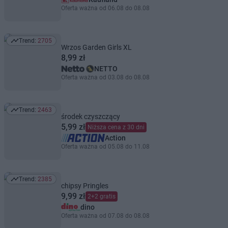
Oferta ważna od 06.08 do 08.08
Trend:
2705
Trend: 2705
Wrzos Garden Girls XL
8,99 zł
NETTO
Oferta ważna od 03.08 do 08.08
Trend:
2463
Trend: 2463
środek czyszczący
5,99 zł
Niższa cena z 30 dni
Action
Oferta ważna od 05.08 do 11.08
Trend:
2385
Trend: 2385
chipsy Pringles
9,99 zł
2+2 gratis
dino
Oferta ważna od 07.08 do 08.08