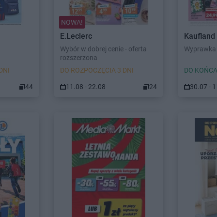
NOWA!
E.Leclerc
Kaufland
Wybór w dobrej cenie - oferta
Wyprawka 
rozszerzona
DNI
DO ROZPOCZĘCIA 3 DNI
DO KOŃCA
44
11.08 - 22.08
24
30.07 - 