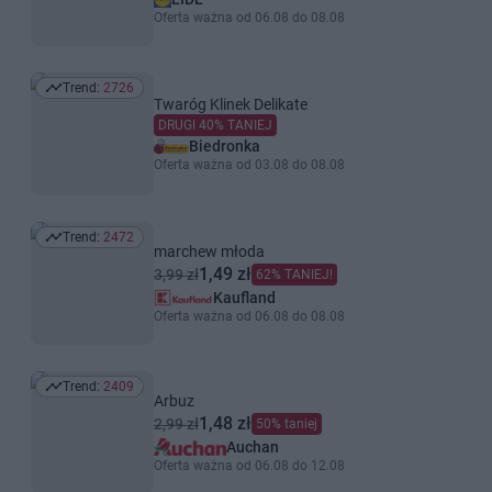
Oferta ważna od 06.08 do 08.08
Trend:
2726
Trend: 2726
Twaróg Klinek Delikate
DRUGI 40% TANIEJ
Biedronka
Oferta ważna od 03.08 do 08.08
Trend:
2472
Trend: 2472
marchew młoda
1,49 zł
3,99 zł
62% TANIEJ!
Kaufland
Oferta ważna od 06.08 do 08.08
Trend:
2409
Trend: 2409
Arbuz
1,48 zł
2,99 zł
50% taniej
Auchan
Oferta ważna od 06.08 do 12.08