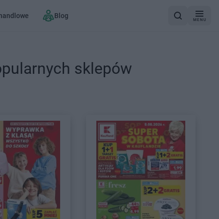
 handlowe
Blog
MENU
opularnych sklepów