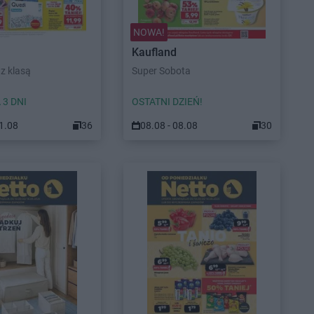
NOWA!
Kaufland
z klasą
Super Sobota
 3 DNI
OSTATNI DZIEŃ!
11.08
36
08.08 - 08.08
30