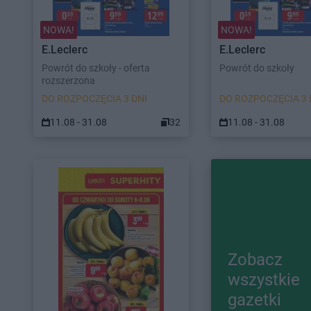
NOWA!
NOWA!
E.Leclerc
E.Leclerc
Powrót do szkoły - oferta
Powrót do szkoły
rozszerzona
DO ROZPOCZĘCIA 3 DNI
DO ROZPOCZĘCIA 3 
11.08 - 31.08
32
11.08 - 31.08
Zobacz
wszystkie
gazetki