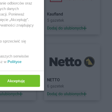
anie odbiorców oraz
nych danych
Kaufland
kacji. Ponieważ
ięcie „Akceptuję”.
5 gazetek
ywatności znajdujący
 ulubionych
Dodaj do ulubionych
o sprzeciwić się
 naszych serwisów
esz w
Polityce
a
NETTO
Akceptuję
ek
6 gazetek
 ulubionych
Dodaj do ulubionych