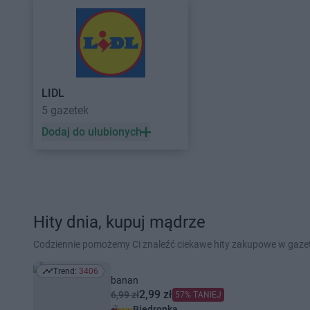
LIDL
5 gazetek
Dodaj do ulubionych
Hity dnia, kupuj mądrze
Codziennie pomożemy Ci znaleźć ciekawe hity zakupowe w gaz
Trend:
3406
Trend: 3406
banan
2,99 zł
6,99 zł
57% TANIEJ
Biedronka