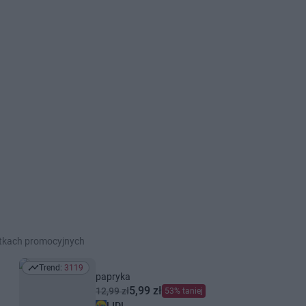
etkach promocyjnych
Trend:
3119
Trend: 3119
papryka
5,99 zł
12,99 zł
53% taniej
LIDL