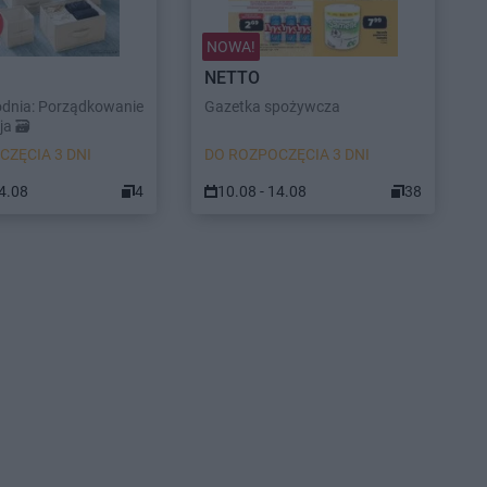
NOWA!
NETTO
odnia: Porządkowanie
Gazetka spożywcza
a 🗃️
CZĘCIA 3 DNI
DO ROZPOCZĘCIA 3 DNI
14.08
4
10.08 - 14.08
38