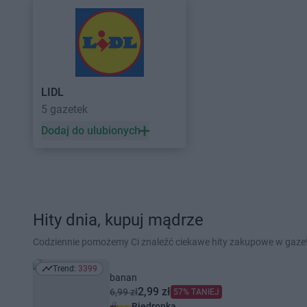
LIDL
5 gazetek
Dodaj do ulubionych
Hity dnia, kupuj mądrze
Codziennie pomożemy Ci znaleźć ciekawe hity zakupowe w gaz
Trend:
3399
Trend: 3399
banan
2,99 zł
6,99 zł
57% TANIEJ
Biedronka