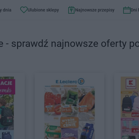
y dnia
Ulubione sklepy
Najnowsze przepisy
Dni
e - sprawdź najnowsze oferty p