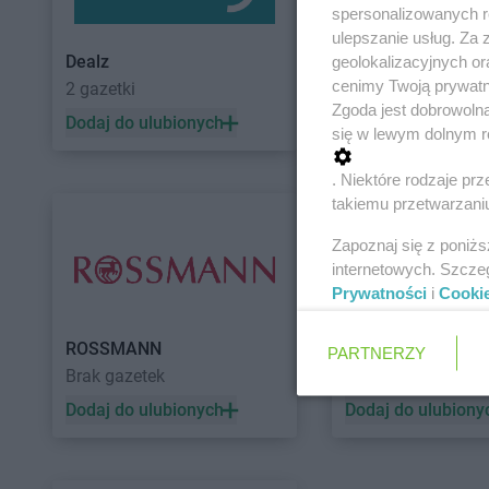
spersonalizowanych re
ulepszanie usług. Za
Dealz
POLOmarket
geolokalizacyjnych or
cenimy Twoją prywatno
2 gazetki
11 gazetek
Zgoda jest dobrowoln
Dodaj do ulubionych
Dodaj do ulubiony
się w lewym dolnym r
. Niektóre rodzaje p
takiemu przetwarzaniu
Zapoznaj się z poniż
internetowych. Szcze
Prywatności
i
Cooki
ROSSMANN
Auchan
PARTNERZY
Brak gazetek
5 gazetek
Dodaj do ulubionych
Dodaj do ulubiony