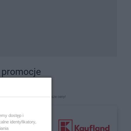
i promocje
kety. Najlepsze promocje i najniższe ceny!
emy dostęp i
lne identyfikatory,
iania