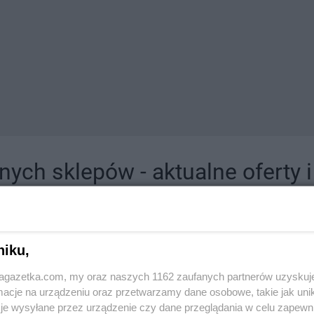
ych sklepów - aktualne oferty 
jdziesz tutaj sklepy należące do lokalnych sieci oraz duże, znane super- i hipermar
niku,
jagazetka.com, my oraz naszych 1162 zaufanych partnerów uzyskuj
cje na urządzeniu oraz przetwarzamy dane osobowe, takie jak unika
je wysyłane przez urządzenie czy dane przeglądania w celu zapewn