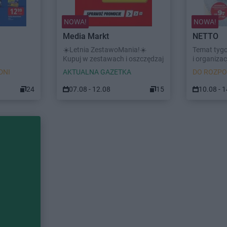
NOWA!
NOWA!
Media Markt
NETTO
☀️Letnia ZestawoMania!☀️
Temat tyg
Kupuj w zestawach i oszczędzaj
i organizacj
DNI
AKTUALNA GAZETKA
DO ROZPO
24
07.08 - 12.08
15
10.08 - 