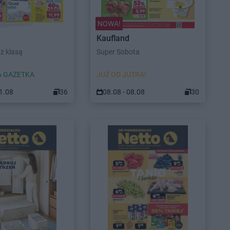
NOWA!
Kaufland
z klasą
Super Sobota
 GAZETKA
JUŻ OD JUTRA!
11.08
36
08.08 - 08.08
30