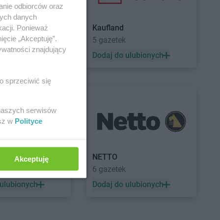
anie odbiorców oraz
nych danych
Kaufland
kacji. Ponieważ
ięcie „Akceptuję”.
5 gazetek
ywatności znajdujący
 ulubionych
Dodaj do ulubionych
o sprzeciwić się
 naszych serwisów
esz w
Polityce
a
NETTO
Akceptuję
ek
6 gazetek
 ulubionych
Dodaj do ulubionych