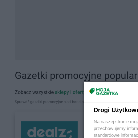
Gazetki promocyjne popularn
Zobacz wszystkie
sklepy i oferty promocyjne
Sprawdź gazetki promocyjne sieci handlowych, które działają w Polsce. Zna
Drogi Użytkow
Na naszej stronie mo
przechowujemy informa
standardowe informac