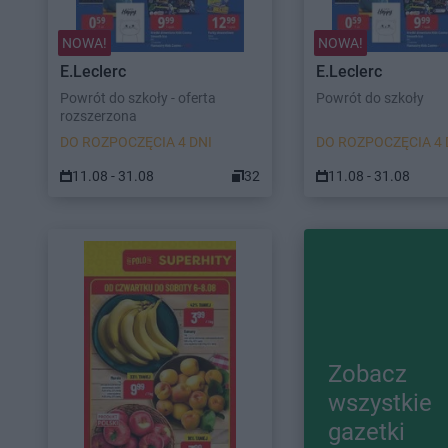
NOWA!
NOWA!
E.Leclerc
E.Leclerc
Powrót do szkoły - oferta
Powrót do szkoły
rozszerzona
DO ROZPOCZĘCIA 4 DNI
DO ROZPOCZĘCIA 4 
11.08 - 31.08
32
11.08 - 31.08
Zobacz
wszystkie
gazetki