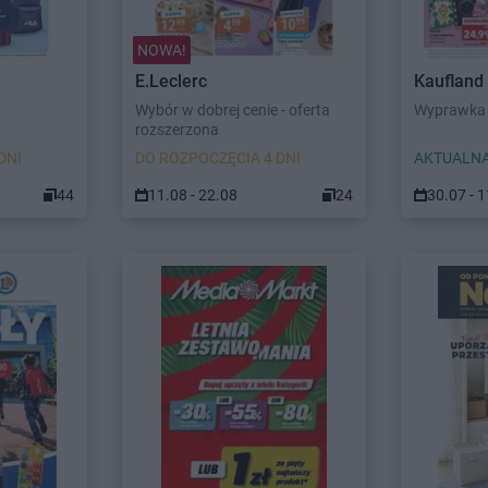
NOWA!
E.Leclerc
Kaufland
Wybór w dobrej cenie - oferta
Wyprawka 
rozszerzona
DNI
DO ROZPOCZĘCIA 4 DNI
AKTUALNA
44
11.08 - 22.08
24
30.07 - 