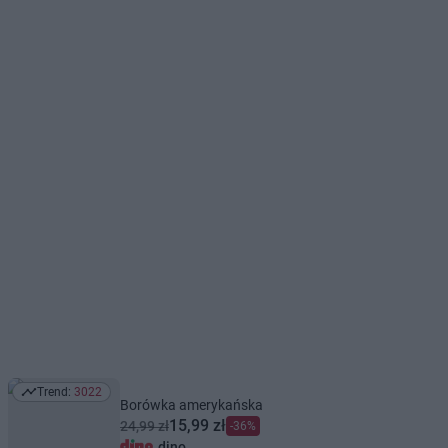
Trend:
3022
Trend: 3022
Borówka amerykańska
15,99 zł
24,99 zł
-36%
dino