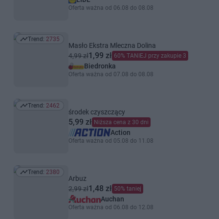
Oferta ważna od 06.08 do 08.08
Trend:
2735
Trend: 2735
Masło Ekstra Mleczna Dolina
1,99 zł
4,99 zł
60% TANIEJ przy zakupie 3
Biedronka
Oferta ważna od 07.08 do 08.08
Trend:
2462
Trend: 2462
środek czyszczący
5,99 zł
Niższa cena z 30 dni
Action
Oferta ważna od 05.08 do 11.08
Trend:
2380
Trend: 2380
Arbuz
1,48 zł
2,99 zł
50% taniej
Auchan
Oferta ważna od 06.08 do 12.08