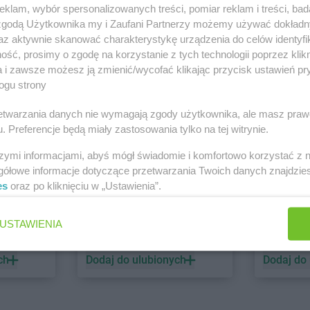
klam, wybór spersonalizowanych treści, pomiar reklam i treści, bad
 zgodą Użytkownika my i Zaufani Partnerzy możemy używać dokład
PEPCO
dino
az aktywnie skanować charakterystykę urządzenia do celów identyfi
ść, prosimy o zgodę na korzystanie z tych technologii poprzez klikn
1 gazetka
2 gazetki
a i zawsze możesz ją zmienić/wycofać klikając przycisk ustawień pr
ch
Dodaj do ulubionych
Dodaj do
ogu strony
rzetwarzania danych nie wymagają zgody użytkownika, ale masz praw
. Preferencje będą miały zastosowania tylko na tej witrynie.
szymi informacjami, abyś mógł świadomie i komfortowo korzystać z
gółowe informacje dotyczące przetwarzania Twoich danych znajdzi
es
oraz po kliknięciu w „Ustawienia”.
ALDI
Biedronk
USTAWIENIA
6 gazetek
12 gazet
ch
Dodaj do ulubionych
Dodaj do