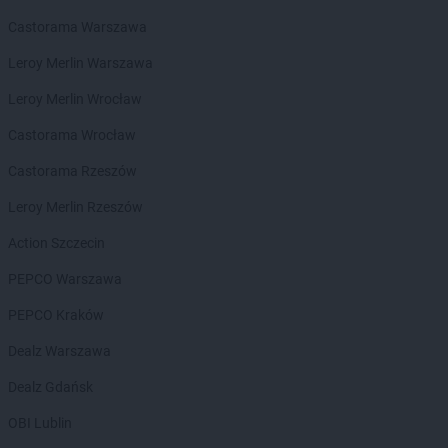
Chorten
Biała Niżna
Chorten
Biała Piska
Castorama Warszawa
Chorten
Biała Podlaska
Leroy Merlin Warszawa
Chorten
Biała Rawska
Chorten
Białebłoto-Kobyla
Leroy Merlin Wrocław
Chorten
Białebłoto-Stara Wieś
Castorama Wrocław
Chorten
Białobiel
Chorten
Białobrzegi
Castorama Rzeszów
Chorten
Białogard
Leroy Merlin Rzeszów
Chorten
Białogóra
Chorten
Białousy
Action Szczecin
Chorten
Białowieża
PEPCO Warszawa
Chorten
Białożewin
Chorten
Białystok
PEPCO Kraków
Chorten
Biecz
Dealz Warszawa
Chorten
Biedaszki
Chorten
Biedrzychowice
Dealz Gdańsk
Chorten
Bielany-Żyłaki
OBI Lublin
Chorten
Bielicha