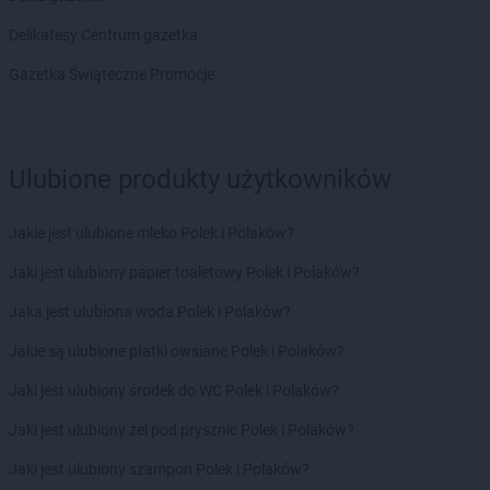
Chorten
Bolesławiec
Delikatesy Centrum gazetka
Chorten
Bolimów
Chorten
Bolków
Gazetka Świąteczne Promocje
Chorten
Bolszewo
Chorten
Borek
Chorten
Borki
Ulubione produkty użytkowników
Chorten
Borkowo
Chorten
Borów Wielki
Chorten
Borowe
Jakie jest ulubione mleko Polek i Polaków?
Chorten
Borowina
Jaki jest ulubiony papier toaletowy Polek i Polaków?
Chorten
Borzęcin Duży
Chorten
Borzymy
Jaka jest ulubiona woda Polek i Polaków?
Chorten
Boże
Jakie są ulubione płatki owsiane Polek i Polaków?
Chorten
Braciejówka
Chorten
Bramki
Jaki jest ulubiony środek do WC Polek i Polaków?
Chorten
Braniewo
Jaki jest ulubiony żel pod prysznic Polek i Polaków?
Chorten
Brańsk
Chorten
Brenna
Jaki jest ulubiony szampon Polek i Polaków?