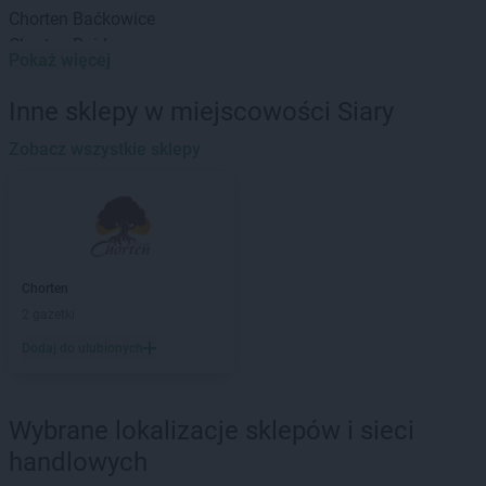
Chorten
Baćkowice
Chorten
Bajdy
Pokaż więcej
Chorten
Bajki-Zalesie
Chorten
Bakałarzewo
Inne sklepy w miejscowości Siary
Chorten
Bąkowo
Chorten
Zobacz wszystkie sklepy
Banie
Chorten
Banino
Chorten
Baranowo
Chorten
Barchów
Chorten
Barcikowo
Chorten
Barcin
Chorten
Chorten
Bargłów Kościelny
2 gazetki
Chorten
Bartniki
Dodaj do ulubionych
Chorten
Bartołty Wielkie
Chorten
Bartoszyce
Chorten
Będzieszyn
Wybrane lokalizacje sklepów i sieci
Chorten
Bełchatów
handlowych
Chorten
Bezledy