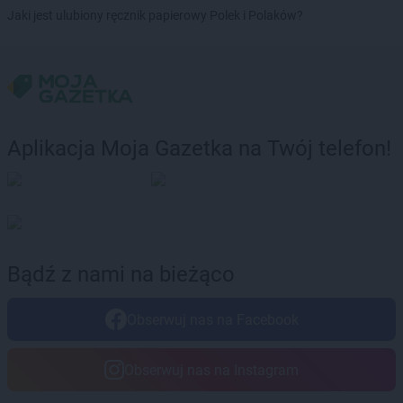
Chorten
Brochów
Jaki jest ulubiony ręcznik papierowy Polek i Polaków?
Chorten
Brójce
Chorten
Brok
Chorten
Brończany
Chorten
Broniewice
Chorten
Bronowo
Chorten
Brudki Stare
Aplikacja Moja Gazetka na Twój telefon!
Chorten
Brusy
Chorten
Brwinów
Chorten
Brzesko
Chorten
Brzeszcze
Chorten
Brzezie
Chorten
Brzeźnica
Bądź z nami na bieżąco
Chorten
Brzeźnio
Chorten
Brzóski-Gromki
Obserwuj nas na Facebook
Chorten
Brzoza
Chorten
Brzozówka
Chorten
Budki Piaseckie
Obserwuj nas na Instagram
Chorten
Budy Barcząckie