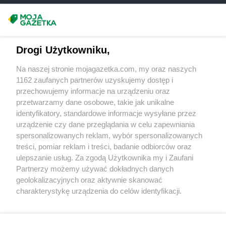
Chorten
Budziska
Chorten
Bugaj
Masz sugestie lub pytania?
Chorten
Buk
Chorten
Bukowiec
Napisz do nas:
support@mojagazetka.com
Drogi Użytkowniku,
Chorten
Bukowina
Współpraca z nami
Chorten
Burkat
Na naszej stronie mojagazetka.com, my oraz naszych
Zobacz szczegóły
Chorten
Burzyn
1162 zaufanych partnerów uzyskujemy dostęp i
Retail Radar – analiza rynku
Chorten
Bydgoszcz
przechowujemy informacje na urządzeniu oraz
Chorten
Bytom
przetwarzamy dane osobowe, takie jak unikalne
identyfikatory, standardowe informacje wysyłane przez
Chorten
Bytów
Wasze ulubione produkty
urządzenie czy dane przeglądania w celu zapewniania
Chorten
Cekcyn
spersonalizowanych reklam, wybór spersonalizowanych
Regulamin serwisu i polityka prywatności
Chorten
Celestynów
treści, pomiar reklam i treści, badanie odbiorców oraz
ulepszanie usług. Za zgodą Użytkownika my i Zaufani
Chorten
Celiny
Mapa strony
Partnerzy możemy używać dokładnych danych
Chorten
Cepno
geolokalizacyjnych oraz aktywnie skanować
Chorten
Chałupy
Zawsze najnowsze gazetki w naszej
Wszystkie miasta z lokalizacjami sklepów
charakterystykę urządzenia do celów identyfikacji.
Chorten
Chełm
Ponieważ cenimy Twoją prywatność, prosimy o zgodę na
aplikacji
Chorten
Chełm Śląski
korzystanie z tych technologii poprzez kliknięcie
Chorten
Chełmek
„Akceptuję”. Zgoda jest dobrowolna i zawsze możesz ją