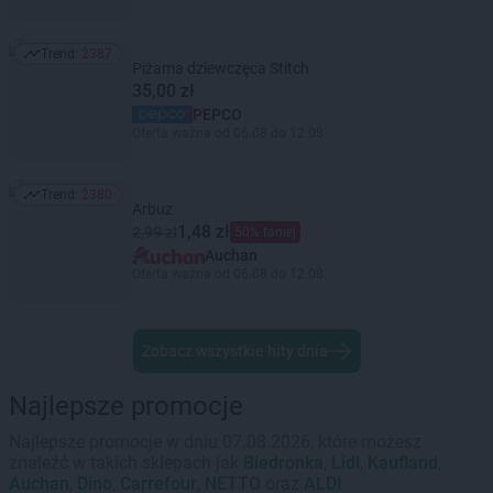
Trend:
2387
Trend: 2387
Piżama dziewczęca Stitch
35,00 zł
PEPCO
Oferta ważna od 06.08 do 12.08
Trend:
2380
Trend: 2380
Arbuz
1,48 zł
2,99 zł
50% taniej
Auchan
Oferta ważna od 06.08 do 12.08
Zobacz wszystkie hity dnia
Najlepsze promocje
Najlepsze promocje w dniu 07.08.2026, które możesz
znaleźć w takich sklepach jak
Biedronka
,
Lidl
,
Kaufland
,
Auchan
,
Dino
,
Carrefour
,
NETTO
oraz
ALDI