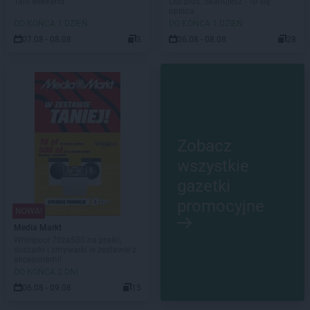
Tani weekend
Lidl plus. Skanujesz - To się
opłaca
DO KOŃCA 1 DZIEŃ
DO KOŃCA 1 DZIEŃ
07.08 - 08.08
3
06.08 - 08.08
28
Zobacz
wszystkie
gazetki
promocyjne
NOWA!
Media Markt
Whirlpool 70za500 na pralki,
suszarki i zmywarki w zestawie z
akcesoriami!
DO KOŃCA 2 DNI
06.08 - 09.08
15