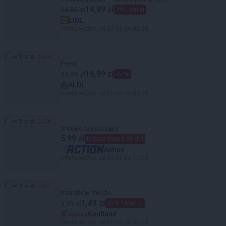
14,99 zł
24,80 zł
39% taniej
LIDL
Oferta ważna od 07.08 do 08.08
Trend:
2589
Trend: 2589
Persil
16,99 zł
34,99 zł
-51%
ALDI
Oferta ważna od 05.08 do 08.08
Trend:
2456
Trend: 2456
środek czyszczący
5,99 zł
Niższa cena z 30 dni
Action
Oferta ważna od 05.08 do 11.08
Trend:
2452
Trend: 2452
marchew młoda
1,49 zł
3,99 zł
62% TANIEJ!
Kaufland
Oferta ważna od 06.08 do 08.08