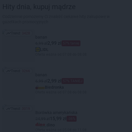
Hity dnia, kupuj mądrze
Codziennie pomożemy Ci znaleźć ciekawe hity zakupowe w
gazetkach promocyjnych
Trend:
3428
Trend: 3428
banan
2,99 zł
6,99 zł
57% taniej
LIDL
Oferta ważna od 07.08 do 08.08
Trend:
3266
Trend: 3266
banan
2,99 zł
6,99 zł
57% TANIEJ
Biedronka
Oferta ważna od 07.08 do 08.08
Trend:
3019
Trend: 3019
Borówka amerykańska
15,99 zł
24,99 zł
-36%
dino
Oferta ważna od 05.08 do 11.08