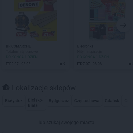
BRICOMARCHE
Biedronka
Totalne hity cenowe
Hity i inspiracje
DO KOŃCA 1 DZIEŃ
DO KOŃCA 1 DZIEŃ
29.07 - 08.08
9
27.07 - 08.08
Lokalizacje sklepów
Bielsko-
Białystok
Bydgoszcz
Częstochowa
Gdańsk
Gdy
Biała
lub szukaj swojego miasta