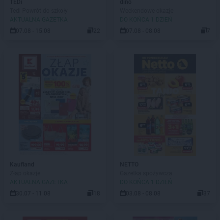
TEDi
dino
Tedi Powrót do szkoły
Weekendowe okazje
AKTUALNA GAZETKA
DO KOŃCA 1 DZIEŃ
07.08 - 15.08
22
07.08 - 08.08
7
Kaufland
NETTO
Złap okazje
Gazetka spożywcza
AKTUALNA GAZETKA
DO KOŃCA 1 DZIEŃ
30.07 - 11.08
18
03.08 - 08.08
37