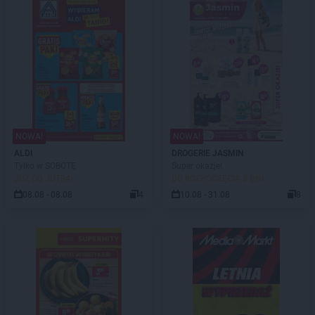
NOWA!
NOWA!
ALDI
DROGERIE JASMIN
Tylko w SOBOTĘ
Super okazje!
JUŻ OD JUTRA!
DO ROZPOCZĘCIA 3 DNI
08.08 - 08.08
4
10.08 - 31.08
8