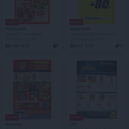
NOWA!
NOWA!
POLOmarket
Media Markt
Super HITY na weekend
Lednia WYPRZEDAŻ do -80%!!
DO KOŃCA 1 DZIEŃ
AKTUALNA GAZETKA
06.08 - 08.08
4
06.08 - 23.08
15
NOWA!
NOWA!
Biedronka
LIDL