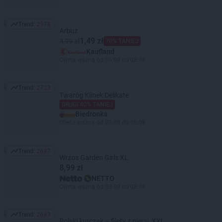
Trend:
2978
Trend: 2978
Arbuz
1,49 zł
4,99 zł
70% TANIEJ
Kaufland
Oferta ważna od 06.08 do 08.08
Trend:
2723
Trend: 2723
Twaróg Klinek Delikate
DRUGI 40% TANIEJ
Biedronka
Oferta ważna od 03.08 do 08.08
Trend:
2687
Trend: 2687
Wrzos Garden Girls XL
8,99 zł
NETTO
Oferta ważna od 03.08 do 08.08
Trend:
2683
Trend: 2683
Polski kurczak – filety z piersi, XXL