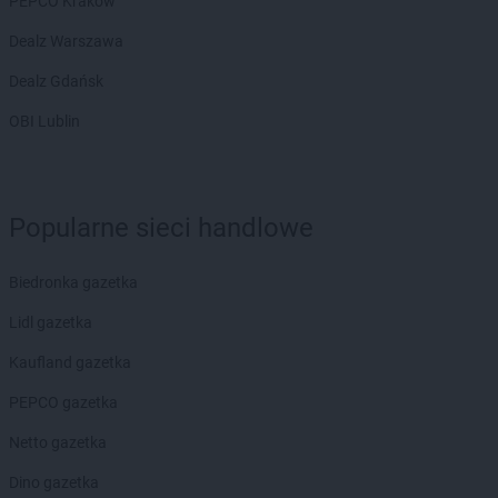
PEPCO Kraków
Dealz Warszawa
Dealz Gdańsk
OBI Lublin
Popularne sieci handlowe
Biedronka gazetka
Lidl gazetka
Kaufland gazetka
PEPCO gazetka
Netto gazetka
Dino gazetka