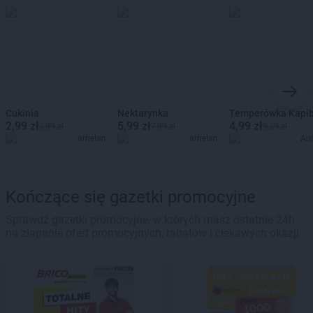
Cukinia
Nektarynka
Temperówka Kapi
2,99 zł
5,99 zł
4,99 zł
3,99 zł
7,99 zł
9,39 zł
arhelan
arhelan
Au
Kończące się gazetki promocyjne
Sprawdź gazetki promocyjne, w których masz ostatnie 24h
na złapanie ofert promocyjnych, rabatów i ciekawych okazji