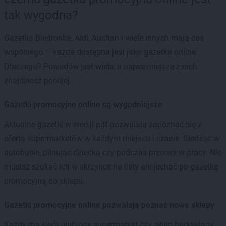
tak wygodna?
Gazetka Biedronka, Aldi, Auchan i wiele innych mają coś
wspólnego — każda dostępna jest jako gazetka online.
Dlaczego? Powodów jest wiele, a najważniejsze z nich
znajdziesz poniżej.
Gazetki promocyjne online są wygodniejsze
Aktualne gazetki w wersji pdf pozwalają zapoznać się z
ofertą supermarketów w każdym miejscu i czasie. Siedząc w
autobusie, pilnując dziecka czy podczas przerwy w pracy. Nie
musisz szukać ich w skrzynce na listy ani jechać po gazetkę
promocyjną do sklepu.
Gazetki promocyjne online pozwalają poznać nowe sklepy
Każdy ma swój ulubiony supermarket czy sklep budowlany.