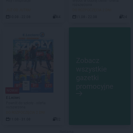
Hity i inspiracje
Wybór w dobrej cenie - oferta
rozszerzona
JUŻ OD JUTRA!
DO ROZPOCZĘCIA 2 DNI
10.08 - 22.08
44
11.08 - 22.08
24
Zobacz
wszystkie
gazetki
promocyjne
NOWA!
E.Leclerc
Powrót do szkoły - oferta
rozszerzona
DO ROZPOCZĘCIA 2 DNI
11.08 - 31.08
32
Reklama