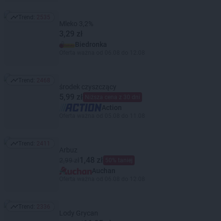
Trend:
2535
Trend: 2535
Mleko 3,2%
3,29 zł
Biedronka
Oferta ważna od 06.08 do 12.08
Trend:
2468
Trend: 2468
środek czyszczący
5,99 zł
Niższa cena z 30 dni
Action
Oferta ważna od 05.08 do 11.08
Trend:
2411
Trend: 2411
Arbuz
1,48 zł
2,99 zł
50% taniej
Auchan
Oferta ważna od 06.08 do 12.08
Trend:
2336
Trend: 2336
Lody Grycan