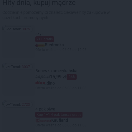
Hity dnia, kupuj mądrze
Codziennie pomożemy Ci znaleźć ciekawe hity zakupowe w
gazetkach promocyjnych
Trend:
3075
Trend: 3075
skyr
2+1 gratis
Biedronka
Oferta ważna od 06.08 do 12.08
Trend:
3037
Trend: 3037
Borówka amerykańska
15,99 zł
24,99 zł
-36%
dino
Oferta ważna od 05.08 do 11.08
Trend:
2723
Trend: 2723
4-pak piwa
Kup 1+1 4-pak tańszy gratis
Kaufland
Oferta ważna od 06.08 do 11.08