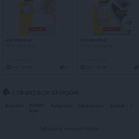
BRICOMARCHE
BRICOMARCHE
HOT cena Online!
Nasze ceny rządzą!
OSTATNI DZIEŃ!
OSTATNI DZIEŃ!
29.07 - 09.08
15
29.07 - 09.08
Lokalizacje sklepów
Bielsko-
Białystok
Bydgoszcz
Częstochowa
Gdańsk
Gdy
Biała
lub szukaj swojego miasta