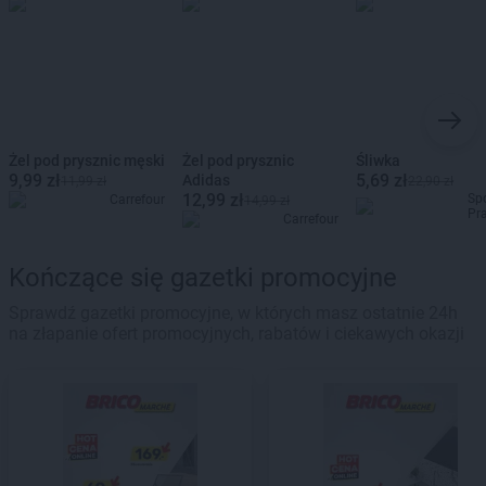
Żel pod prysznic męski
Żel pod prysznic
Śliwka
9,99 zł
5,69 zł
Adidas
11,99 zł
22,90 zł
12,99 zł
Sp
Carrefour
14,99 zł
Pr
Carrefour
Kończące się gazetki promocyjne
Sprawdź gazetki promocyjne, w których masz ostatnie 24h
na złapanie ofert promocyjnych, rabatów i ciekawych okazji