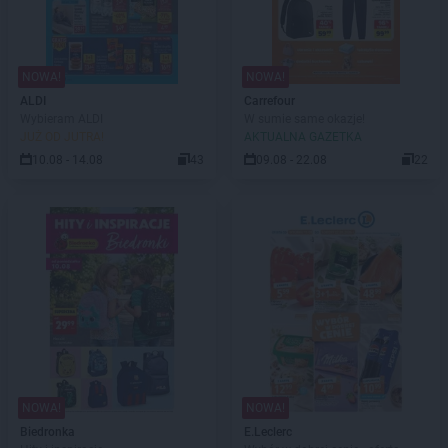
NOWA!
NOWA!
ALDI
Carrefour
Wybieram ALDI
W sumie same okazje!
JUŻ OD JUTRA!
AKTUALNA GAZETKA
10.08 - 14.08
43
09.08 - 22.08
22
NOWA!
NOWA!
Biedronka
E.Leclerc