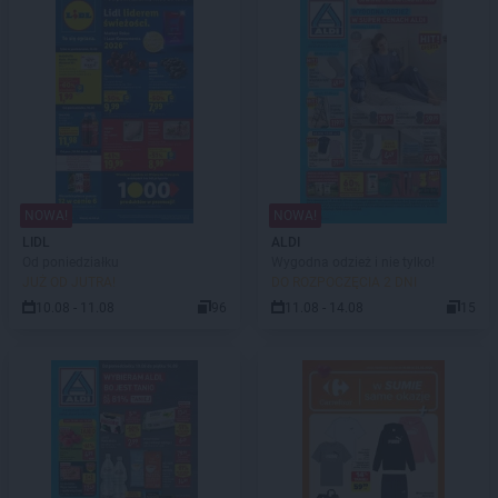
NOWA!
NOWA!
LIDL
ALDI
Od poniedziałku
Wygodna odzież i nie tylko!
JUŻ OD JUTRA!
DO ROZPOCZĘCIA 2 DNI
10.08 - 11.08
96
11.08 - 14.08
15