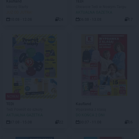
Kaufland
TEDi
Mocny Starty
Otwarcie Tedi w Nowym Targu
JUŻ OD JUTRA!
AKTUALNA GAZETKA
10.08 - 12.08
24
06.08 - 13.08
17
NOWA!
TEDi
Kaufland
Tedi Powrót do szkoły
Wyprawka z klasą
AKTUALNA GAZETKA
DO KOŃCA 2 DNI
07.08 - 15.08
22
30.07 - 11.08
36