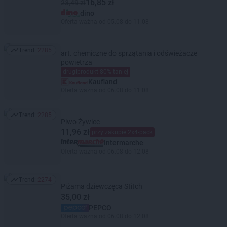
16,85 zł
23,49 zł
dino
Oferta ważna od 05.08 do 11.08
Trend:
2285
art. chemiczne do sprzątania i odświeżacze
Trend: 2285
powietrza
drugiprodukt 80% taniej
Kaufland
Oferta ważna od 06.08 do 11.08
Trend:
2285
Trend: 2285
Piwo Żywiec
11,96 zł
przy zakupie 2x4-pack
Intermarche
Oferta ważna od 06.08 do 12.08
Trend:
2274
Trend: 2274
Piżama dziewczęca Stitch
35,00 zł
PEPCO
Oferta ważna od 06.08 do 12.08