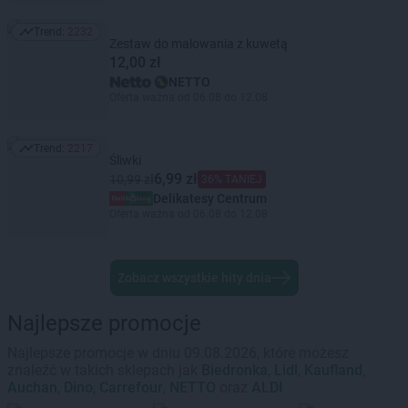
Trend:
2232
Trend: 2232
Zestaw do malowania z kuwetą
12,00 zł
NETTO
Oferta ważna od 06.08 do 12.08
Trend:
2217
Trend: 2217
Śliwki
6,99 zł
10,99 zł
36% TANIEJ
Delikatesy Centrum
Oferta ważna od 06.08 do 12.08
Zobacz wszystkie hity dnia
Najlepsze promocje
Najlepsze promocje w dniu 09.08.2026, które możesz
znaleźć w takich sklepach jak
Biedronka
,
Lidl
,
Kaufland
,
Auchan
,
Dino
,
Carrefour
,
NETTO
oraz
ALDI