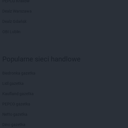
PEPCO Kraków
Dealz Warszawa
Dealz Gdańsk
OBI Lublin
Popularne sieci handlowe
Biedronka gazetka
Lidl gazetka
Kaufland gazetka
PEPCO gazetka
Netto gazetka
Dino gazetka