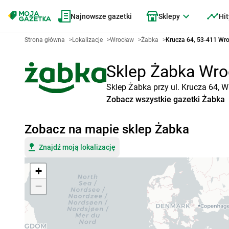
Najnowsze gazetki
Sklepy
Hit
Strona główna
>
Lokalizacje
>
Wrocław
>
Żabka
>
Krucza 64, 53-411 Wr
Sklep Żabka Wroc
Sklep Żabka przy ul. Krucza 64, 
Zobacz wszystkie gazetki Żabka
Zobacz na mapie sklep Żabka
Znajdź moją lokalizację
+
−