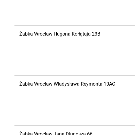
Żabka
Wrocław
Hugona Kołłątaja 23B
Żabka
Wrocław
Władysława Reymonta 10AC
Żabka
Wrocław
Jana Długosza 66