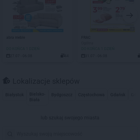
abra meble
FRAC
Ogólna
DO KOŃCA 1 DZIEŃ
DO KOŃCA 1 DZIEŃ
27.07 - 06.08
44
31.07 - 06.08
Lokalizacje sklepów
Bielsko-
Białystok
Bydgoszcz
Częstochowa
Gdańsk
Gdy
Biała
lub szukaj swojego miasta