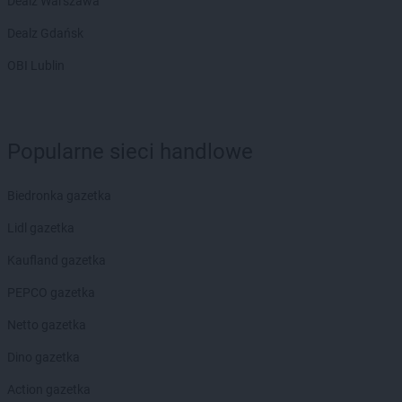
Dealz Warszawa
Dealz Gdańsk
OBI Lublin
Popularne sieci handlowe
Biedronka gazetka
Lidl gazetka
Kaufland gazetka
PEPCO gazetka
Netto gazetka
Dino gazetka
Action gazetka