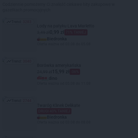
Codziennie pomożemy Ci znaleźć ciekawe hity zakupowe w
gazetkach promocyjnych
Trend:
3283
Trend: 3283
Lody na patyku Lava Marletto
0,99 zł
3,49 zł
71% TANIEJ
Biedronka
Oferta ważna od 03.08 do 05.08
Trend:
3040
Trend: 3040
Borówka amerykańska
15,99 zł
24,99 zł
-36%
dino
Oferta ważna od 05.08 do 11.08
Trend:
2744
Trend: 2744
Twaróg Klinek Delikate
DRUGI 40% TANIEJ
Biedronka
Oferta ważna od 03.08 do 08.08