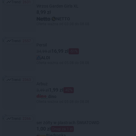
Trend:
2631
Trend: 2631
Wrzos Garden Girls XL
8,99 zł
NETTO
Oferta ważna od 03.08 do 08.08
Trend:
2557
Trend: 2557
Persil
16,99 zł
34,99 zł
-51%
ALDI
Oferta ważna od 05.08 do 08.08
Trend:
2363
Trend: 2363
Arbuz
1,99 zł
3,49 zł
-42%
dino
Oferta ważna od 05.08 do 08.08
Trend:
2266
Trend: 2266
ser żółty w plastrach ŚWIATOWID
1,00 zł
Drugi za 1 zł
Biedronka