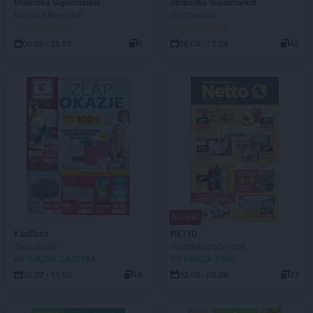
Stokrotka Supermarket
Stokrotka Supermarket
Kuchnia Iberyjska!
Od czwartku
JUŻ OD JUTRA!
JUŻ OD JUTRA!
06.08 - 26.08
8
06.08 - 12.08
48
NOWA!
Kaufland
NETTO
Złap okazje
Gazetka spożywcza
AKTUALNA GAZETKA
DO KOŃCA 3 DNI
30.07 - 11.08
18
03.08 - 08.08
37