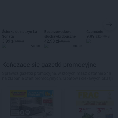
Ścierka do naczyń La
Bezprzewodowe
Czereśnie
9,99 zł
Sonata
słuchawki douszne
24,99 zł
3,99 zł
42,98 zł
6,99 zł
68,95 zł
Action
Action
Kończące się gazetki promocyjne
Sprawdź gazetki promocyjne, w których masz ostatnie 24h
na złapanie ofert promocyjnych, rabatów i ciekawych okazji