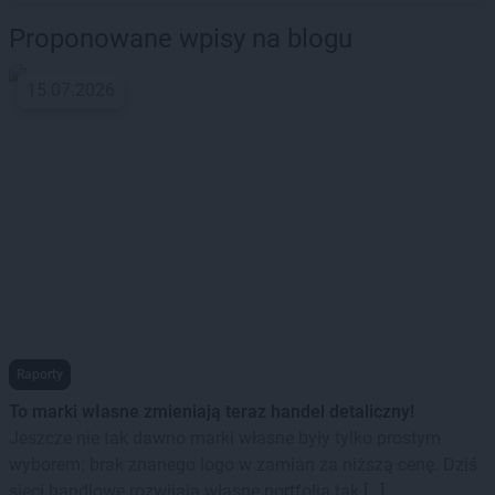
Proponowane wpisy na blogu
15.07.2026
Raporty
To marki własne zmieniają teraz handel detaliczny!
Jeszcze nie tak dawno marki własne były tylko prostym
wyborem: brak znanego logo w zamian za niższą cenę. Dziś
sieci handlowe rozwijają własne portfolia tak […]