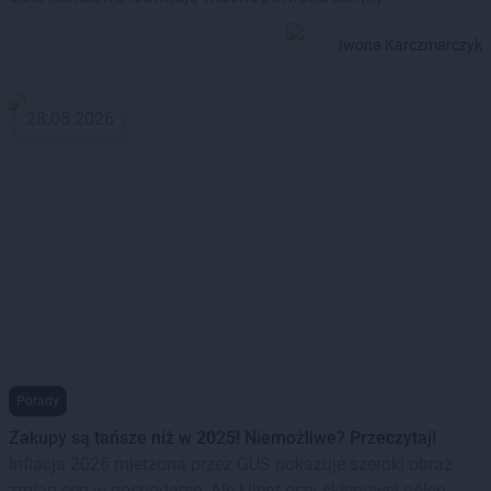
Iwona Karczmarczyk
28.05.2026
Porady
Zakupy są tańsze niż w 2025! Niemożliwe? Przeczytaj!
Inflacja 2026 mierzona przez GUS pokazuje szeroki obraz
zmian cen w gospodarce. Ale klient przy sklepowej półce