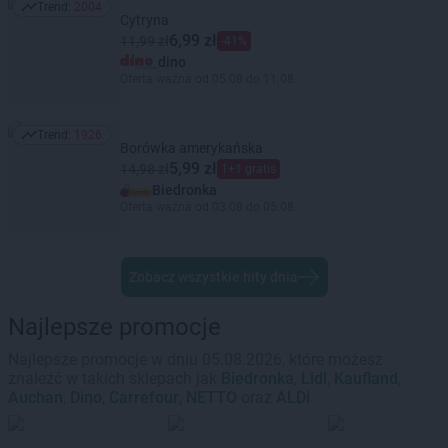
Trend:
2004
Trend: 2004
Cytryna
6,99 zł
11,99 zł
-41%
dino
Oferta ważna od 05.08 do 11.08
Trend:
1926
Trend: 1926
Borówka amerykańska
5,99 zł
14,98 zł
1+1 gratis
Biedronka
Oferta ważna od 03.08 do 05.08
Zobacz wszystkie hity dnia
Najlepsze promocje
Najlepsze promocje w dniu 05.08.2026, które możesz
znaleźć w takich sklepach jak
Biedronka
,
Lidl
,
Kaufland
,
Auchan
,
Dino
,
Carrefour
,
NETTO
oraz
ALDI