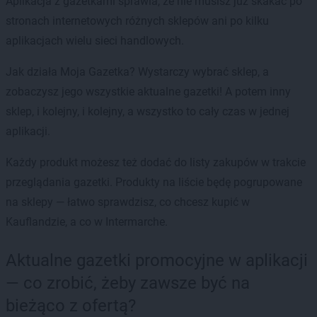
Aplikacja z gazetkami sprawia, że nie musisz już skakać po
stronach internetowych różnych sklepów ani po kilku
aplikacjach wielu sieci handlowych.
Jak działa Moja Gazetka? Wystarczy wybrać sklep, a
zobaczysz jego wszystkie aktualne gazetki! A potem inny
sklep, i kolejny, i kolejny, a wszystko to cały czas w jednej
aplikacji.
Każdy produkt możesz też dodać do listy zakupów w trakcie
przeglądania gazetki. Produkty na liście będę pogrupowane
na sklepy — łatwo sprawdzisz, co chcesz kupić w
Kauflandzie, a co w Intermarche.
Aktualne gazetki promocyjne w aplikacji
— co zrobić, żeby zawsze być na
bieżąco z ofertą?