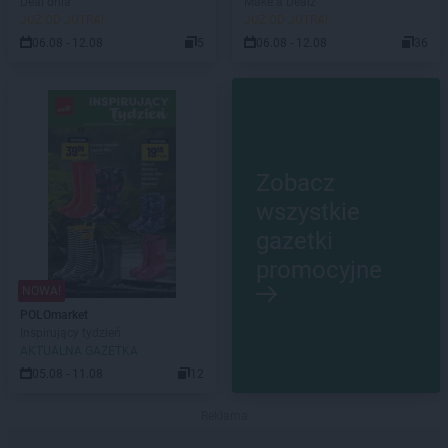
Deal dnia
Make a Dealz
JUŻ OD JUTRA!
JUŻ OD JUTRA!
06.08 - 12.08
5
06.08 - 12.08
36
Zobacz
wszystkie
gazetki
promocyjne
NOWA!
POLOmarket
Inspirujący tydzień
AKTUALNA GAZETKA
05.08 - 11.08
12
Reklama