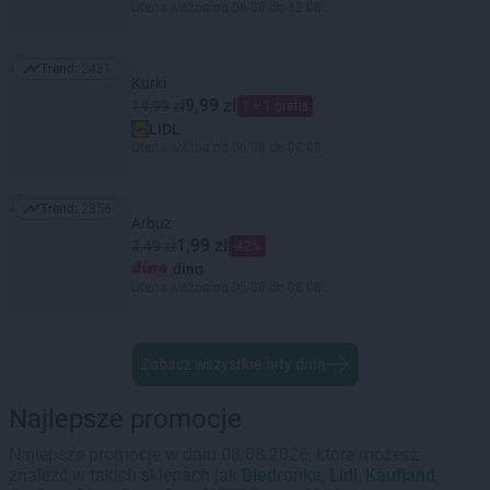
Oferta ważna od 06.08 do 12.08
Trend:
2431
Trend: 2431
Kurki
9,99 zł
19,99 zł
1 + 1 gratis
LIDL
Oferta ważna od 06.08 do 08.08
Trend:
2356
Trend: 2356
Arbuz
1,99 zł
3,49 zł
-42%
dino
Oferta ważna od 05.08 do 08.08
Zobacz wszystkie hity dnia
Najlepsze promocje
Najlepsze promocje w dniu 08.08.2026, które możesz
znaleźć w takich sklepach jak
Biedronka
,
Lidl
,
Kaufland
,