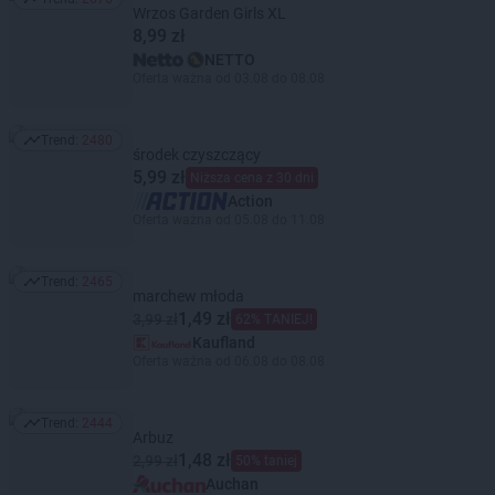
Trend: 2676
Wrzos Garden Girls XL
8,99 zł
NETTO
Oferta ważna od 03.08 do 08.08
Trend:
2480
Trend: 2480
środek czyszczący
5,99 zł
Niższa cena z 30 dni
Action
Oferta ważna od 05.08 do 11.08
Trend:
2465
Trend: 2465
marchew młoda
1,49 zł
3,99 zł
62% TANIEJ!
Kaufland
Oferta ważna od 06.08 do 08.08
Trend:
2444
Trend: 2444
Arbuz
1,48 zł
2,99 zł
50% taniej
Auchan