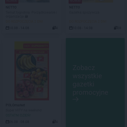
NOWA!
NOWA!
NETTO
NETTO
Temat tygodnia: Porządkowanie i
Gazetka spożywcza
organizacja 🗃️
DO ROZPOCZĘCIA 2 DNI
DO ROZPOCZĘCIA 2 DNI
10.08 - 14.08
4
10.08 - 14.08
38
Zobacz
wszystkie
gazetki
promocyjne
POLOmarket
Super HITY na weekend
OSTATNI DZIEŃ!
06.08 - 08.08
4