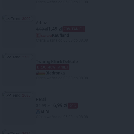
Oferta ważna od 05.08 do 11.08
Trend:
3009
Trend: 3009
Arbuz
1,49 zł
4,99 zł
70% TANIEJ
Kaufland
Oferta ważna od 06.08 do 08.08
Trend:
2730
Trend: 2730
Twaróg Klinek Delikate
DRUGI 40% TANIEJ
Biedronka
Oferta ważna od 03.08 do 08.08
Trend:
2685
Trend: 2685
Persil
16,99 zł
34,99 zł
-51%
ALDI
Oferta ważna od 05.08 do 08.08
Trend:
2676