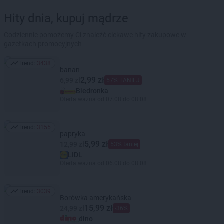
Hity dnia, kupuj mądrze
Codziennie pomożemy Ci znaleźć ciekawe hity zakupowe w
gazetkach promocyjnych
Trend:
3438
Trend: 3438
banan
2,99 zł
6,99 zł
57% TANIEJ
Biedronka
Oferta ważna od 07.08 do 08.08
Trend:
3155
Trend: 3155
papryka
5,99 zł
12,99 zł
53% taniej
LIDL
Oferta ważna od 06.08 do 08.08
Trend:
3039
Trend: 3039
Borówka amerykańska
15,99 zł
24,99 zł
-36%
dino