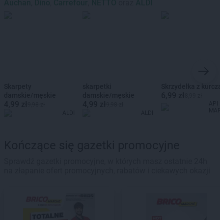
Auchan
,
Dino
,
Carrefour
,
NETTO
oraz
ALDI
Skarpety
skarpetki
Skrzydełka z kurcz
6,99 zł
damskie/męskie
damskie/męskie
8,99 zł
4,99 zł
4,99 zł
API
9,98 zł
9,98 zł
MA
ALDI
ALDI
Kończące się gazetki promocyjne
Sprawdź gazetki promocyjne, w których masz ostatnie 24h
na złapanie ofert promocyjnych, rabatów i ciekawych okazji