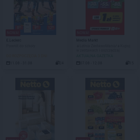
NOWA!
NOWA!
E.Leclerc
Media Markt
Powrót do szkoły
☀️Letnia ZestawoMania!☀️Kupuj
w zestawach i oszczędzaj
DO ROZPOCZĘCIA 3 DNI
AKTUALNA GAZETKA
11.08 - 31.08
24
07.08 - 12.08
15