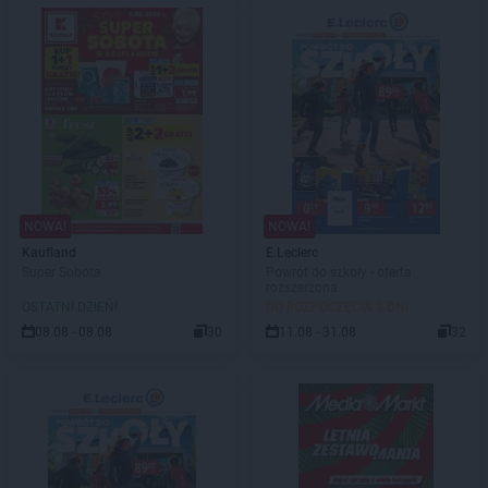
NOWA!
NOWA!
Kaufland
E.Leclerc
Super Sobota
Powrót do szkoły - oferta
rozszerzona
OSTATNI DZIEŃ!
DO ROZPOCZĘCIA 3 DNI
08.08 - 08.08
30
11.08 - 31.08
32