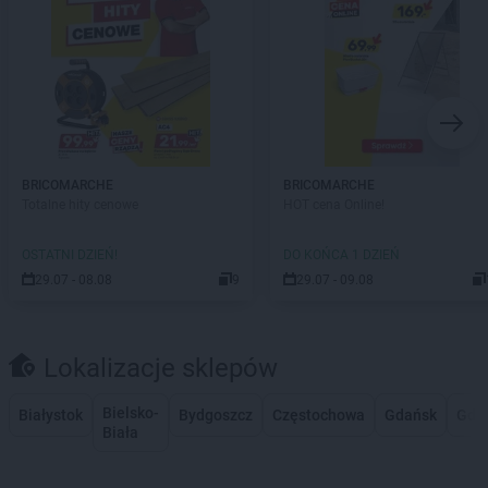
BRICOMARCHE
BRICOMARCHE
Totalne hity cenowe
HOT cena Online!
OSTATNI DZIEŃ!
DO KOŃCA 1 DZIEŃ
29.07 - 08.08
9
29.07 - 09.08
Lokalizacje sklepów
Bielsko-
Białystok
Bydgoszcz
Częstochowa
Gdańsk
Gdy
Biała