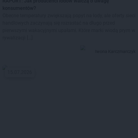
RAPORT: Jak producenci lodów walczą o uwagę
konsumentów?
Obecne temperatury zwiększają popyt na lody, ale oferty sieci
handlowych zaczynają się rozrastać na długo przed
pierwszymi wakacyjnymi upałami. Które marki wiodą prym w
rywalizacji […]
Iwona Karczmarczyk
15.07.2026