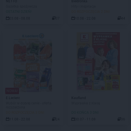
NETTO
Biedronka
Gazetka spożywcza
Hity i inspiracje
OSTATNI DZIEŃ!
DO ROZPOCZĘCIA 2 DNI
03.08 - 08.08
37
10.08 - 22.08
44
NOWA!
E.Leclerc
Kaufland
Wybór w dobrej cenie - oferta
Wyprawka z klasą
rozszerzona
DO ROZPOCZĘCIA 3 DNI
DO KOŃCA 3 DNI
11.08 - 22.08
24
30.07 - 11.08
36