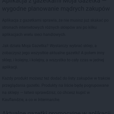
Aplikacja z gazetkami Moja Gazetka —
wygodne planowanie mądrych zakupów
Aplikacja z gazetkami sprawia, że nie musisz już skakać po
stronach internetowych różnych sklepów ani po kilku
aplikacjach wielu sieci handlowych.
Jak działa Moja Gazetka? Wystarczy wybrać sklep, a
zobaczysz jego wszystkie aktualne gazetki! A potem inny
sklep, i kolejny, i kolejny, a wszystko to cały czas w jednej
aplikacji.
Każdy produkt możesz też dodać do listy zakupów w trakcie
przeglądania gazetki. Produkty na liście będę pogrupowane
na sklepy — łatwo sprawdzisz, co chcesz kupić w
Kauflandzie, a co w Intermarche.
Aktualne gazetki promocyjne w aplikacji