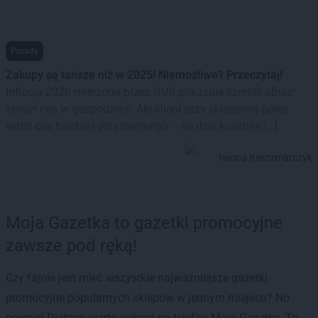
Porady
Zakupy są tańsze niż w 2025! Niemożliwe? Przeczytaj!
Inflacja 2026 mierzona przez GUS pokazuje szeroki obraz
zmian cen w gospodarce. Ale klient przy sklepowej półce
widzi coś bardziej przyziemnego – ile dziś kosztuje […]
Iwona Karczmarczyk
Moja Gazetka to gazetki promocyjne
zawsze pod ręką!
Czy fajnie jest mieć wszystkie najważniejsze gazetki
promocyjne popularnych sklepów w jednym miejscu? No
pewnie! Dlatego warto pobrać na telefon Moją Gazetkę. To