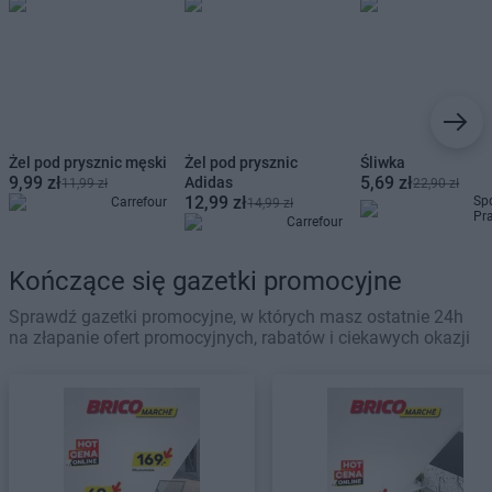
Żel pod prysznic męski
Żel pod prysznic
Śliwka
9,99 zł
5,69 zł
Adidas
11,99 zł
22,90 zł
12,99 zł
Sp
Carrefour
14,99 zł
Pr
Carrefour
Kończące się gazetki promocyjne
Sprawdź gazetki promocyjne, w których masz ostatnie 24h
na złapanie ofert promocyjnych, rabatów i ciekawych okazji