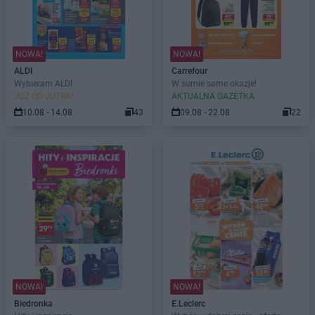
NOWA!
NOWA!
ALDI
Carrefour
Wybieram ALDI
W sumie same okazje!
JUŻ OD JUTRA!
AKTUALNA GAZETKA
10.08 - 14.08
43
09.08 - 22.08
22
NOWA!
NOWA!
Biedronka
E.Leclerc