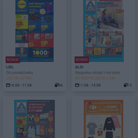
NOWA!
NOWA!
LIDL
ALDI
Od poniedziałku
Wygodna odzież i nie tylko!
JUŻ OD JUTRA!
DO ROZPOCZĘCIA 2 DNI
10.08 - 11.08
96
11.08 - 14.08
15