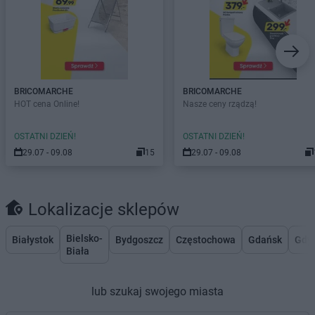
BRICOMARCHE
BRICOMARCHE
HOT cena Online!
Nasze ceny rządzą!
OSTATNI DZIEŃ!
OSTATNI DZIEŃ!
29.07 - 09.08
15
29.07 - 09.08
Lokalizacje sklepów
Bielsko-
Białystok
Bydgoszcz
Częstochowa
Gdańsk
Gdy
Biała
lub szukaj swojego miasta