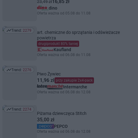
16,85 zł
23,49 zł
dino
Oferta ważna od 05.08 do 11.08
Trend:
2279
art. chemiczne do sprzątania i odświeżacze
Trend: 2279
powietrza
drugiprodukt 80% taniej
Kaufland
Oferta ważna od 06.08 do 11.08
Trend:
2276
Trend: 2276
Piwo Żywiec
11,96 zł
przy zakupie 2x4-pack
Intermarche
Oferta ważna od 06.08 do 12.08
Trend:
2274
Trend: 2274
Piżama dziewczęca Stitch
35,00 zł
PEPCO
Oferta ważna od 06.08 do 12.08