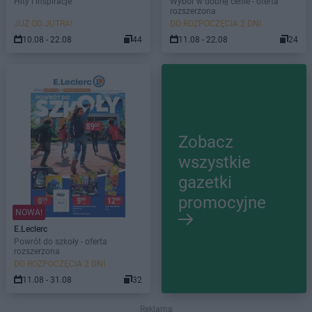
Hity i inspiracje
Wybór w dobrej cenie - oferta
rozszerzona
JUŻ OD JUTRA!
DO ROZPOCZĘCIA 2 DNI
10.08 - 22.08
44
11.08 - 22.08
24
Zobacz
wszystkie
gazetki
promocyjne
NOWA!
E.Leclerc
Powrót do szkoły - oferta
rozszerzona
DO ROZPOCZĘCIA 2 DNI
11.08 - 31.08
32
Reklama