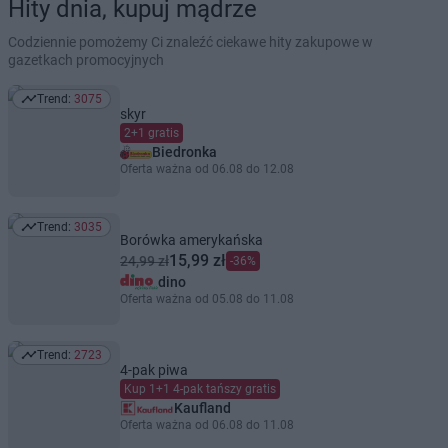
Hity dnia, kupuj mądrze
Codziennie pomożemy Ci znaleźć ciekawe hity zakupowe w
gazetkach promocyjnych
Trend:
3075
Trend: 3075
skyr
2+1 gratis
Biedronka
Oferta ważna od 06.08 do 12.08
Trend:
3035
Trend: 3035
Borówka amerykańska
15,99 zł
24,99 zł
-36%
dino
Oferta ważna od 05.08 do 11.08
Trend:
2723
Trend: 2723
4-pak piwa
Kup 1+1 4-pak tańszy gratis
Kaufland
Oferta ważna od 06.08 do 11.08