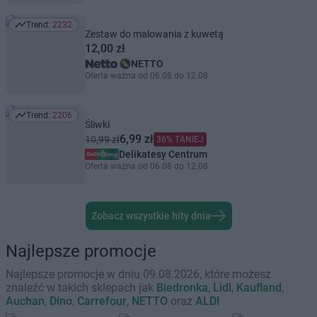
Trend:
2232
Trend: 2232
Zestaw do malowania z kuwetą
12,00 zł
NETTO
Oferta ważna od 06.08 do 12.08
Trend:
2206
Trend: 2206
Śliwki
6,99 zł
10,99 zł
36% TANIEJ
Delikatesy Centrum
Oferta ważna od 06.08 do 12.08
Zobacz wszystkie hity dnia
Najlepsze promocje
Najlepsze promocje w dniu 09.08.2026, które możesz
znaleźć w takich sklepach jak
Biedronka
,
Lidl
,
Kaufland
,
Auchan
,
Dino
,
Carrefour
,
NETTO
oraz
ALDI