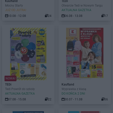
Kaufland
TEDi
Mocny Starty
Otwarcie Tedi w Nowym Targu
JUŻ OD JUTRA!
AKTUALNA GAZETKA
10.08 - 12.08
24
06.08 - 13.08
17
NOWA!
TEDi
Kaufland
Tedi Powrót do szkoły
Wyprawka z klasą
AKTUALNA GAZETKA
DO KOŃCA 2 DNI
07.08 - 15.08
22
30.07 - 11.08
36