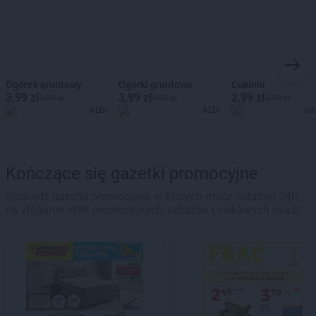
Ogórek gruntowy
Ogórki gruntowe
Cukinia
3,99 zł
3,99 zł
2,99 zł
9,99 zł
9,99 zł
3,99 zł
ALDI
ALDI
ar
Kończące się gazetki promocyjne
Sprawdź gazetki promocyjne, w których masz ostatnie 24h
na złapanie ofert promocyjnych, rabatów i ciekawych okazji