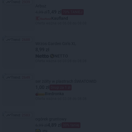
Trend:
2939
Trend: 2939
Arbuz
1,49 zł
4,99 zł
70% TANIEJ
Kaufland
Oferta ważna od 06.08 do 08.08
Trend:
2688
Trend: 2688
Wrzos Garden Girls XL
8,99 zł
NETTO
Oferta ważna od 03.08 do 08.08
Trend:
2649
Trend: 2649
ser żółty w plastrach ŚWIATOWID
1,00 zł
Drugi za 1 zł
Biedronka
Oferta ważna od 03.08 do 08.08
Trend:
2583
Trend: 2583
ogórek gruntowy
4,89 zł
6,99 zł
30% taniej
LIDL