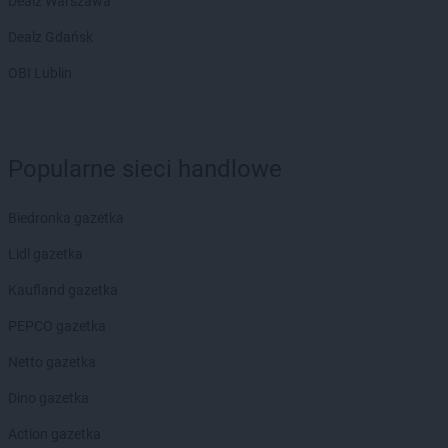
Dealz Warszawa
Dealz Gdańsk
OBI Lublin
Popularne sieci handlowe
Biedronka gazetka
Lidl gazetka
Kaufland gazetka
PEPCO gazetka
Netto gazetka
Dino gazetka
Action gazetka