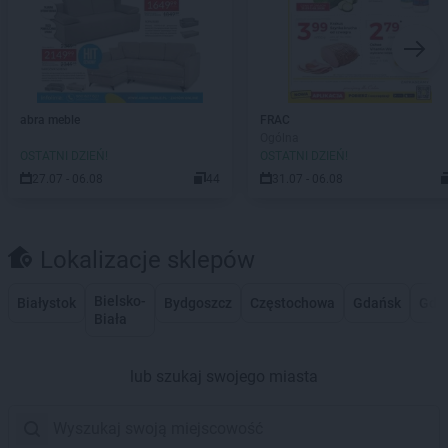
abra meble
FRAC
Ogólna
OSTATNI DZIEŃ!
OSTATNI DZIEŃ!
27.07 - 06.08
44
31.07 - 06.08
Lokalizacje sklepów
Bielsko-
Białystok
Bydgoszcz
Częstochowa
Gdańsk
Gdy
Biała
lub szukaj swojego miasta