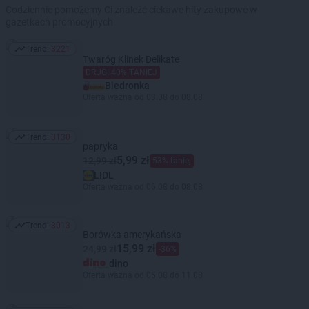
Codziennie pomożemy Ci znaleźć ciekawe hity zakupowe w
gazetkach promocyjnych
Trend:
3221
Trend: 3221
Twaróg Klinek Delikate
DRUGI 40% TANIEJ
Biedronka
Oferta ważna od 03.08 do 08.08
Trend:
3130
Trend: 3130
papryka
5,99 zł
12,99 zł
53% taniej
LIDL
Oferta ważna od 06.08 do 08.08
Trend:
3013
Trend: 3013
Borówka amerykańska
15,99 zł
24,99 zł
-36%
dino
Oferta ważna od 05.08 do 11.08