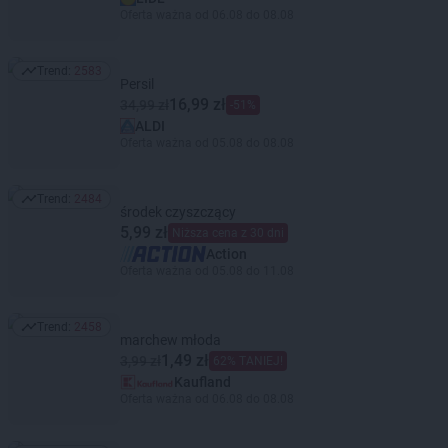
Oferta ważna od 06.08 do 08.08
Trend:
2583
Trend: 2583
Persil
16,99 zł
34,99 zł
-51%
ALDI
Oferta ważna od 05.08 do 08.08
Trend:
2484
Trend: 2484
środek czyszczący
5,99 zł
Niższa cena z 30 dni
Action
Oferta ważna od 05.08 do 11.08
Trend:
2458
Trend: 2458
marchew młoda
1,49 zł
3,99 zł
62% TANIEJ!
Kaufland
Oferta ważna od 06.08 do 08.08