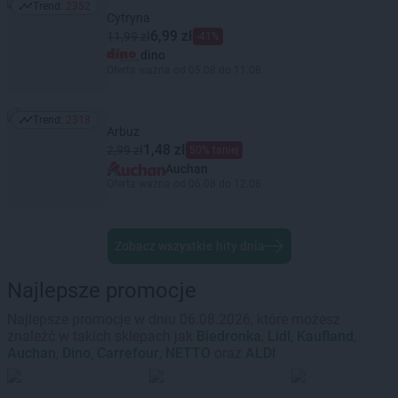
Trend:
2352
Trend: 2352
Cytryna
6,99 zł
11,99 zł
-41%
dino
Oferta ważna od 05.08 do 11.08
Trend:
2318
Trend: 2318
Arbuz
1,48 zł
2,99 zł
50% taniej
Auchan
Oferta ważna od 06.08 do 12.08
Zobacz wszystkie hity dnia
Najlepsze promocje
Najlepsze promocje w dniu 06.08.2026, które możesz
znaleźć w takich sklepach jak
Biedronka
,
Lidl
,
Kaufland
,
Auchan
,
Dino
,
Carrefour
,
NETTO
oraz
ALDI