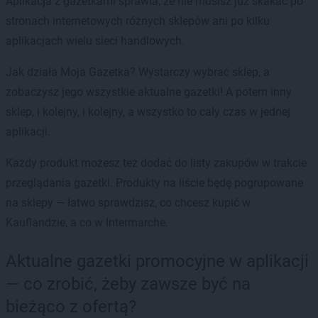
Aplikacja z gazetkami sprawia, że nie musisz już skakać po
stronach internetowych różnych sklepów ani po kilku
aplikacjach wielu sieci handlowych.
Jak działa Moja Gazetka? Wystarczy wybrać sklep, a
zobaczysz jego wszystkie aktualne gazetki! A potem inny
sklep, i kolejny, i kolejny, a wszystko to cały czas w jednej
aplikacji.
Każdy produkt możesz też dodać do listy zakupów w trakcie
przeglądania gazetki. Produkty na liście będę pogrupowane
na sklepy — łatwo sprawdzisz, co chcesz kupić w
Kauflandzie, a co w Intermarche.
Aktualne gazetki promocyjne w aplikacji
— co zrobić, żeby zawsze być na
bieżąco z ofertą?