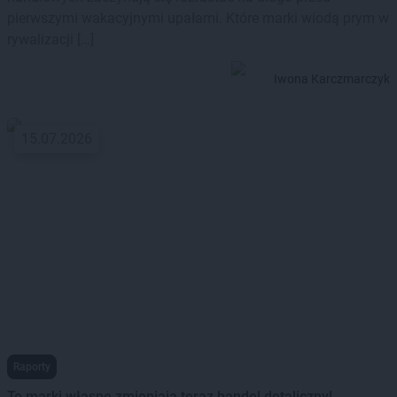
pierwszymi wakacyjnymi upałami. Które marki wiodą prym w
rywalizacji […]
Iwona Karczmarczyk
15.07.2026
Raporty
To marki własne zmieniają teraz handel detaliczny!