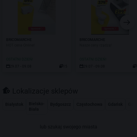
BRICOMARCHE
BRICOMARCHE
HOT cena Online!
Nasze ceny rządzą!
OSTATNI DZIEŃ!
OSTATNI DZIEŃ!
29.07 - 09.08
15
29.07 - 09.08
Lokalizacje sklepów
Bielsko-
Białystok
Bydgoszcz
Częstochowa
Gdańsk
Gdy
Biała
lub szukaj swojego miasta