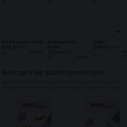
Żel pod prysznic męski
Żel pod prysznic
Śliwka
9,99 zł
5,69 zł
Adidas
11,99 zł
22,90 zł
12,99 zł
Sp
Carrefour
14,99 zł
Pr
Carrefour
Kończące się gazetki promocyjne
Sprawdź gazetki promocyjne, w których masz ostatnie 24h
na złapanie ofert promocyjnych, rabatów i ciekawych okazji