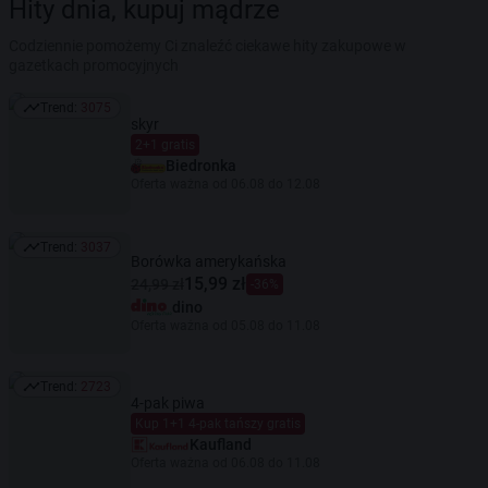
Hity dnia, kupuj mądrze
Codziennie pomożemy Ci znaleźć ciekawe hity zakupowe w
gazetkach promocyjnych
Trend:
3075
Trend: 3075
skyr
2+1 gratis
Biedronka
Oferta ważna od 06.08 do 12.08
Trend:
3037
Trend: 3037
Borówka amerykańska
15,99 zł
24,99 zł
-36%
dino
Oferta ważna od 05.08 do 11.08
Trend:
2723
Trend: 2723
4-pak piwa
Kup 1+1 4-pak tańszy gratis
Kaufland
Oferta ważna od 06.08 do 11.08