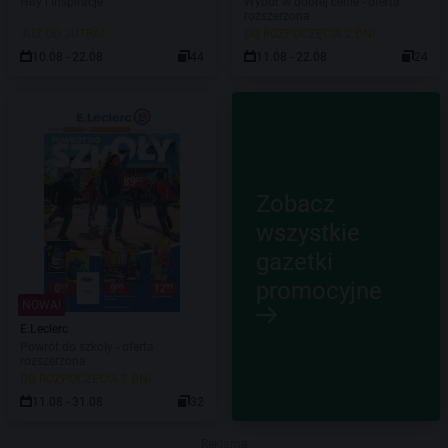
Hity i inspiracje
Wybór w dobrej cenie - oferta
rozszerzona
JUŻ OD JUTRA!
DO ROZPOCZĘCIA 2 DNI
10.08 - 22.08
44
11.08 - 22.08
24
Zobacz
wszystkie
gazetki
promocyjne
NOWA!
E.Leclerc
Powrót do szkoły - oferta
rozszerzona
DO ROZPOCZĘCIA 2 DNI
11.08 - 31.08
32
Reklama