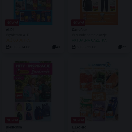
NOWA!
NOWA!
ALDI
Carrefour
Wybieram ALDI
W sumie same okazje!
JUŻ OD JUTRA!
AKTUALNA GAZETKA
10.08 - 14.08
43
09.08 - 22.08
22
NOWA!
NOWA!
Biedronka
E.Leclerc