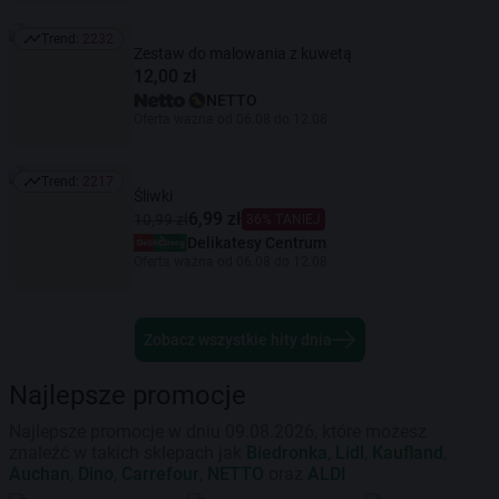
Trend:
2232
Trend: 2232
Zestaw do malowania z kuwetą
12,00 zł
NETTO
Oferta ważna od 06.08 do 12.08
Trend:
2217
Trend: 2217
Śliwki
6,99 zł
10,99 zł
36% TANIEJ
Delikatesy Centrum
Oferta ważna od 06.08 do 12.08
Zobacz wszystkie hity dnia
Najlepsze promocje
Najlepsze promocje w dniu 09.08.2026, które możesz
znaleźć w takich sklepach jak
Biedronka
,
Lidl
,
Kaufland
,
Auchan
,
Dino
,
Carrefour
,
NETTO
oraz
ALDI