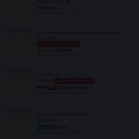
16,85 zł
23,49 zł
dino
Oferta ważna od 05.08 do 11.08
Trend:
2282
art. chemiczne do sprzątania i odświeżacze
Trend: 2282
powietrza
drugiprodukt 80% taniej
Kaufland
Oferta ważna od 06.08 do 11.08
Trend:
2276
Trend: 2276
Piwo Żywiec
11,96 zł
przy zakupie 2x4-pack
Intermarche
Oferta ważna od 06.08 do 12.08
Trend:
2274
Trend: 2274
Piżama dziewczęca Stitch
35,00 zł
PEPCO
Oferta ważna od 06.08 do 12.08