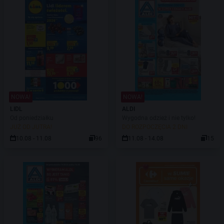
NOWA!
NOWA!
LIDL
ALDI
Od poniedziałku
Wygodna odzież i nie tylko!
JUŻ OD JUTRA!
DO ROZPOCZĘCIA 2 DNI
10.08 - 11.08
96
11.08 - 14.08
15