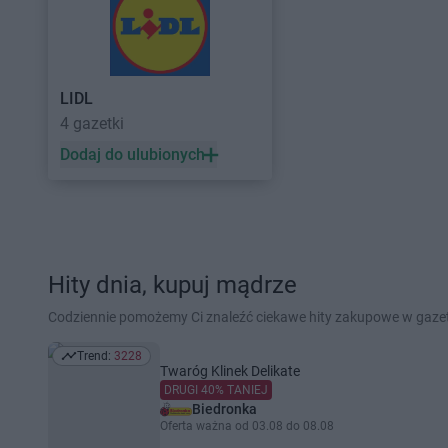
LIDL
4 gazetki
Dodaj do ulubionych
Hity dnia, kupuj mądrze
Codziennie pomożemy Ci znaleźć ciekawe hity zakupowe w gaz
Trend:
3228
Trend: 3228
Twaróg Klinek Delikate
DRUGI 40% TANIEJ
Biedronka
Oferta ważna od 03.08 do 08.08