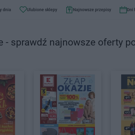
y dnia
Ulubione sklepy
Najnowsze przepisy
Dni
e - sprawdź najnowsze oferty p