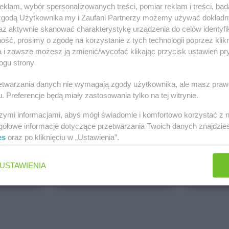
klam, wybór spersonalizowanych treści, pomiar reklam i treści, bad
PEPCO
dino
 zgodą Użytkownika my i Zaufani Partnerzy możemy używać dokład
Brak gazetek
1 gazetk
az aktywnie skanować charakterystykę urządzenia do celów identyfi
ch
Dodaj do ulubionych
Dodaj do
ść, prosimy o zgodę na korzystanie z tych technologii poprzez klikn
a i zawsze możesz ją zmienić/wycofać klikając przycisk ustawień pr
ogu strony
rzetwarzania danych nie wymagają zgody użytkownika, ale masz praw
. Preferencje będą miały zastosowania tylko na tej witrynie.
szymi informacjami, abyś mógł świadomie i komfortowo korzystać z
gółowe informacje dotyczące przetwarzania Twoich danych znajdzi
es
oraz po kliknięciu w „Ustawienia”.
ALDI
Biedronk
5 gazetek
9 gazetek
USTAWIENIA
ch
Dodaj do ulubionych
Dodaj do