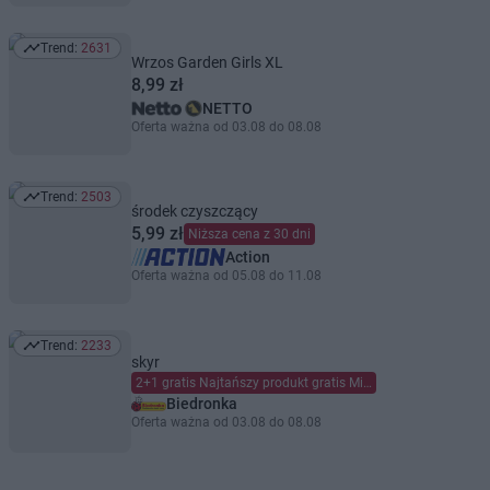
Trend:
2631
Trend: 2631
Wrzos Garden Girls XL
8,99 zł
NETTO
Oferta ważna od 03.08 do 08.08
Trend:
2503
Trend: 2503
środek czyszczący
5,99 zł
Niższa cena z 30 dni
Action
Oferta ważna od 05.08 do 11.08
Trend:
2233
Trend: 2233
skyr
2+1 gratis Najtańszy produkt gratis Mieszaj dowolnie Limit dzienny 6 szt. (maks. 2 gratis) na kartę Moja Biedronka.
Biedronka
Oferta ważna od 03.08 do 08.08