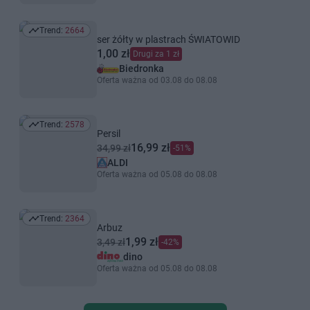
Trend:
2664
Trend: 2664
ser żółty w plastrach ŚWIATOWID
1,00 zł
Drugi za 1 zł
Biedronka
Oferta ważna od 03.08 do 08.08
Trend:
2578
Trend: 2578
Persil
16,99 zł
34,99 zł
-51%
ALDI
Oferta ważna od 05.08 do 08.08
Trend:
2364
Trend: 2364
Arbuz
1,99 zł
3,49 zł
-42%
dino
Oferta ważna od 05.08 do 08.08