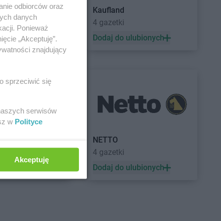
anie odbiorców oraz
Kaufland
nych danych
a
4 gazetki
kacji. Ponieważ
 ulubionych
Dodaj do ulubionych
ięcie „Akceptuję”.
ywatności znajdujący
o sprzeciwić się
 naszych serwisów
esz w
Polityce
a
NETTO
4 gazetki
Akceptuję
 ulubionych
Dodaj do ulubionych