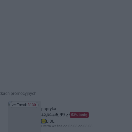
etkach promocyjnych
Trend:
3130
Trend: 3130
papryka
5,99 zł
12,99 zł
53% taniej
LIDL
Oferta ważna od 06.08 do 08.08