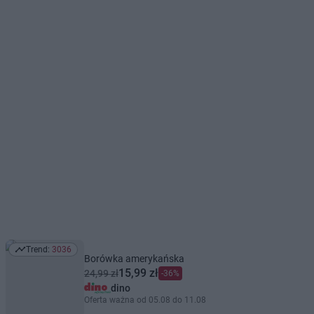
Trend:
3036
Trend: 3036
Borówka amerykańska
15,99 zł
24,99 zł
-36%
dino
Oferta ważna od 05.08 do 11.08