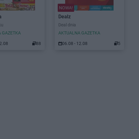
NOWA!
a
Dealz
ku
Deal dnia
 GAZETKA
AKTUALNA GAZETKA
12.08
88
06.08 - 12.08
5