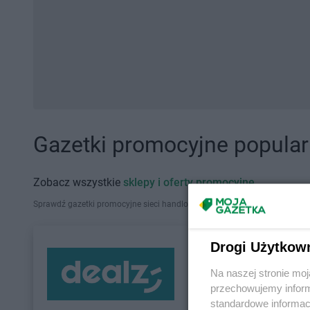
Gazetki promocyjne popularn
Zobacz wszystkie
sklepy i oferty promocyjne
Sprawdź gazetki promocyjne sieci handlowych, które działają w Polsce. Zna
Drogi Użytkow
Na naszej stronie mo
przechowujemy informa
standardowe informac