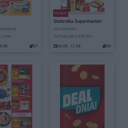
NOWA!
Stokrotka Supermarket
pożywcza
Od czwartku
 2 DNI
AKTUALNA GAZETKA
08.08
37
06.08 - 12.08
48