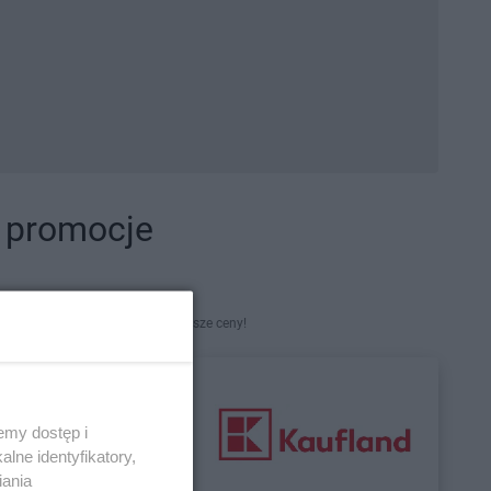
i promocje
kety. Najlepsze promocje i najniższe ceny!
emy dostęp i
lne identyfikatory,
iania