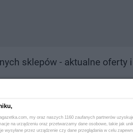
ych sklepów - aktualne oferty 
jdziesz tutaj sklepy należące do lokalnych sieci oraz duże, znane super- i hipermar
niku,
jagazetka.com, my oraz naszych 1160 zaufanych partnerów uzyskuj
cje na urządzeniu oraz przetwarzamy dane osobowe, takie jak unika
je wysyłane przez urządzenie czy dane przeglądania w celu zapewn