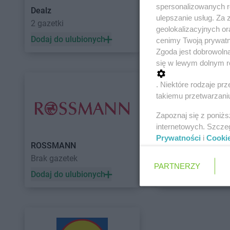
spersonalizowanych re
Dealz
POLOmarket
ulepszanie usług. Za
2 gazetki
10 gazetek
geolokalizacyjnych or
Dodaj do ulubionych
Dodaj do ulubiony
cenimy Twoją prywatno
Zgoda jest dobrowoln
się w lewym dolnym r
. Niektóre rodzaje p
takiemu przetwarzaniu
Zapoznaj się z poniż
internetowych. Szcze
Prywatności
i
Cooki
ROSSMANN
Auchan
Brak gazetek
5 gazetek
PARTNERZY
Dodaj do ulubionych
Dodaj do ulubiony