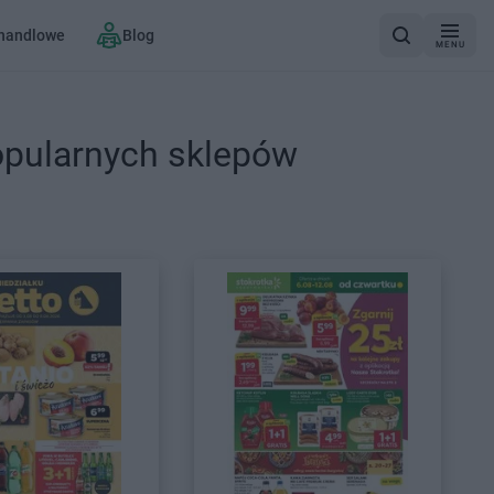
 handlowe
Blog
MENU
opularnych sklepów