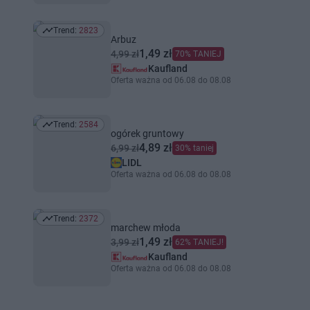
Trend:
2823
Trend: 2823
Arbuz
1,49 zł
4,99 zł
70% TANIEJ
Kaufland
Oferta ważna od 06.08 do 08.08
Trend:
2584
Trend: 2584
ogórek gruntowy
4,89 zł
6,99 zł
30% taniej
LIDL
Oferta ważna od 06.08 do 08.08
Trend:
2372
Trend: 2372
marchew młoda
1,49 zł
3,99 zł
62% TANIEJ!
Kaufland
Oferta ważna od 06.08 do 08.08