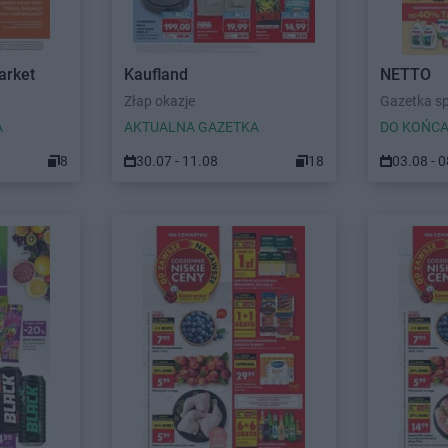
arket
Kaufland
NETTO
Złap okazje
Gazetka s
A
AKTUALNA GAZETKA
DO KOŃCA
8
30.07 - 11.08
18
03.08 - 