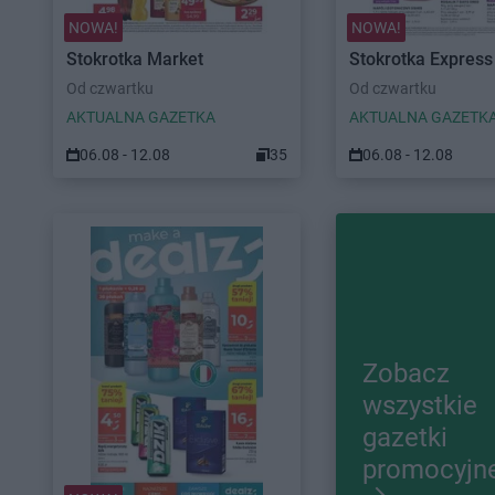
NOWA!
NOWA!
Stokrotka Market
Stokrotka Express
Od czwartku
Od czwartku
AKTUALNA GAZETKA
AKTUALNA GAZETK
06.08 - 12.08
35
06.08 - 12.08
Zobacz
wszystkie
gazetki
promocyjn