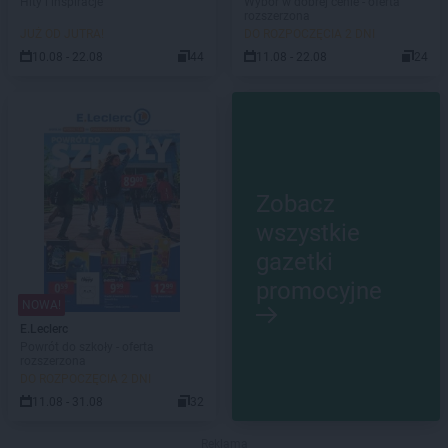
Hity i inspiracje
Wybór w dobrej cenie - oferta
rozszerzona
JUŻ OD JUTRA!
DO ROZPOCZĘCIA 2 DNI
10.08 - 22.08
44
11.08 - 22.08
24
Zobacz
wszystkie
gazetki
promocyjne
NOWA!
E.Leclerc
Powrót do szkoły - oferta
rozszerzona
DO ROZPOCZĘCIA 2 DNI
11.08 - 31.08
32
Reklama