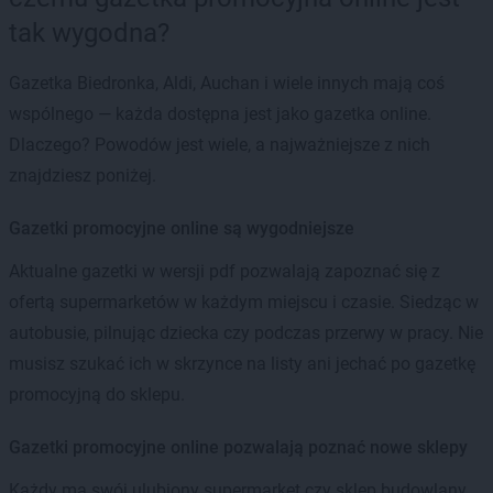
tak wygodna?
Gazetka Biedronka, Aldi, Auchan i wiele innych mają coś
wspólnego — każda dostępna jest jako gazetka online.
Dlaczego? Powodów jest wiele, a najważniejsze z nich
znajdziesz poniżej.
Gazetki promocyjne online są wygodniejsze
Aktualne gazetki w wersji pdf pozwalają zapoznać się z
ofertą supermarketów w każdym miejscu i czasie. Siedząc w
autobusie, pilnując dziecka czy podczas przerwy w pracy. Nie
musisz szukać ich w skrzynce na listy ani jechać po gazetkę
promocyjną do sklepu.
Gazetki promocyjne online pozwalają poznać nowe sklepy
Każdy ma swój ulubiony supermarket czy sklep budowlany.