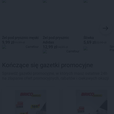
Żel pod prysznic męski
Żel pod prysznic
Śliwka
9,99 zł
5,69 zł
Adidas
11,99 zł
22,90 zł
12,99 zł
Sp
Carrefour
14,99 zł
Pr
Carrefour
Kończące się gazetki promocyjne
Sprawdź gazetki promocyjne, w których masz ostatnie 24h
na złapanie ofert promocyjnych, rabatów i ciekawych okazji