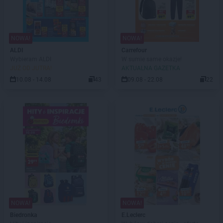
NOWA!
NOWA!
ALDI
Carrefour
Wybieram ALDI
W sumie same okazje!
JUŻ OD JUTRA!
AKTUALNA GAZETKA
10.08 - 14.08
43
09.08 - 22.08
22
NOWA!
NOWA!
Biedronka
E.Leclerc