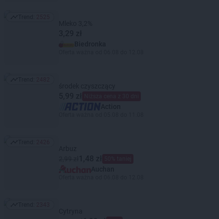
Trend:
2525
Trend: 2525
Mleko 3,2%
3,29 zł
Biedronka
Oferta ważna od 06.08 do 12.08
Trend:
2482
Trend: 2482
środek czyszczący
5,99 zł
Niższa cena z 30 dni
Action
Oferta ważna od 05.08 do 11.08
Trend:
2426
Trend: 2426
Arbuz
1,48 zł
2,99 zł
50% taniej
Auchan
Oferta ważna od 06.08 do 12.08
Trend:
2343
Trend: 2343
Cytryna