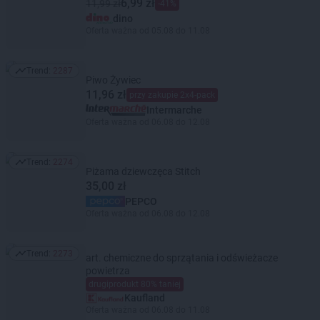
6,99 zł
11,99 zł
-41%
dino
Oferta ważna od 05.08 do 11.08
Trend:
2287
Trend: 2287
Piwo Żywiec
11,96 zł
przy zakupie 2x4-pack
Intermarche
Oferta ważna od 06.08 do 12.08
Trend:
2274
Trend: 2274
Piżama dziewczęca Stitch
35,00 zł
PEPCO
Oferta ważna od 06.08 do 12.08
Trend:
2273
art. chemiczne do sprzątania i odświeżacze
Trend: 2273
powietrza
drugiprodukt 80% taniej
Kaufland
Oferta ważna od 06.08 do 11.08