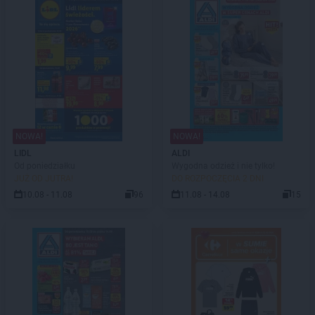
NOWA!
NOWA!
LIDL
ALDI
Od poniedziałku
Wygodna odzież i nie tylko!
JUŻ OD JUTRA!
DO ROZPOCZĘCIA 2 DNI
10.08 - 11.08
96
11.08 - 14.08
15