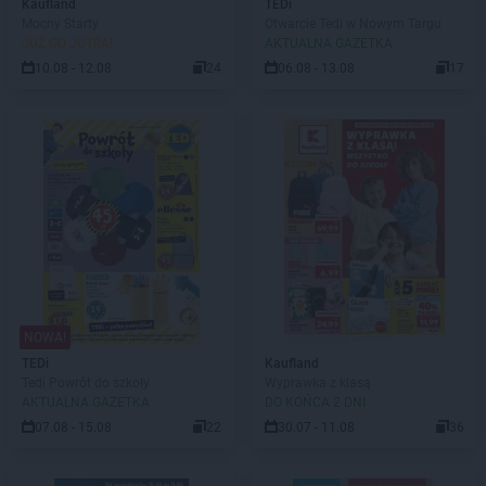
Kaufland
TEDi
Mocny Starty
Otwarcie Tedi w Nowym Targu
JUŻ OD JUTRA!
AKTUALNA GAZETKA
10.08 - 12.08
24
06.08 - 13.08
17
NOWA!
TEDi
Kaufland
Tedi Powrót do szkoły
Wyprawka z klasą
AKTUALNA GAZETKA
DO KOŃCA 2 DNI
07.08 - 15.08
22
30.07 - 11.08
36