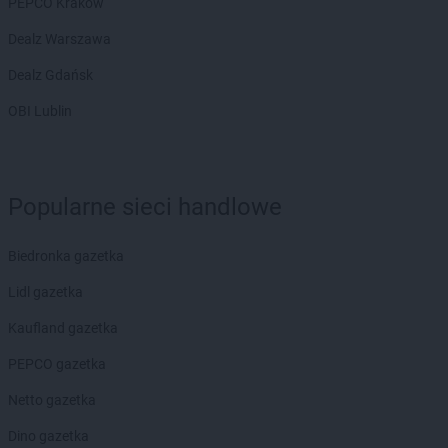
PEPCO Kraków
Dealz Warszawa
Dealz Gdańsk
OBI Lublin
Popularne sieci handlowe
Biedronka gazetka
Lidl gazetka
Kaufland gazetka
PEPCO gazetka
Netto gazetka
Dino gazetka