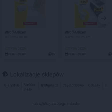
BRICOMARCHE
BRICOMARCHE
HOT cena Online!
Nasze ceny rządzą!
OSTATNI DZIEŃ!
OSTATNI DZIEŃ!
29.07 - 09.08
15
29.07 - 09.08
Lokalizacje sklepów
Bielsko-
Białystok
Bydgoszcz
Częstochowa
Gdańsk
Gdy
Biała
lub szukaj swojego miasta