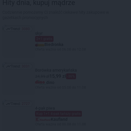
Hity dnia, kupuj mądrze
Codziennie pomożemy Ci znaleźć ciekawe hity zakupowe w
gazetkach promocyjnych
Trend:
3080
Trend: 3080
skyr
2+1 gratis
Biedronka
Oferta ważna od 06.08 do 12.08
Trend:
3031
Trend: 3031
Borówka amerykańska
15,99 zł
24,99 zł
-36%
dino
Oferta ważna od 05.08 do 11.08
Trend:
2727
Trend: 2727
4-pak piwa
Kup 1+1 4-pak tańszy gratis
Kaufland
Oferta ważna od 06.08 do 11.08