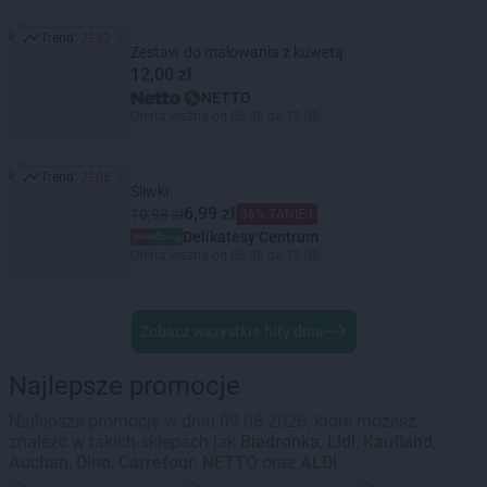
Trend:
2232
Trend: 2232
Zestaw do malowania z kuwetą
12,00 zł
NETTO
Oferta ważna od 06.08 do 12.08
Trend:
2206
Trend: 2206
Śliwki
6,99 zł
10,99 zł
36% TANIEJ
Delikatesy Centrum
Oferta ważna od 06.08 do 12.08
Zobacz wszystkie hity dnia
Najlepsze promocje
Najlepsze promocje w dniu 09.08.2026, które możesz
znaleźć w takich sklepach jak
Biedronka
,
Lidl
,
Kaufland
,
Auchan
,
Dino
,
Carrefour
,
NETTO
oraz
ALDI