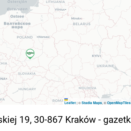
Leaflet
Stadia Maps
OpenMapTiles
|
©
, ©
kiej 19, 30-867 Kraków - gazet