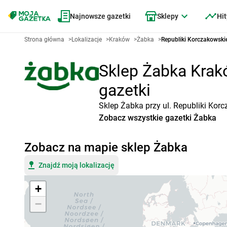
Najnowsze gazetki
Sklepy
Hit
Strona główna
>
Lokalizacje
>
Kraków
>
Żabka
>
Republiki Korczakowski
Sklep Żabka Krakó
gazetki
Sklep Żabka przy ul. Republiki Kor
Zobacz wszystkie gazetki Żabka
Zobacz na mapie sklep Żabka
Znajdź moją lokalizację
+
−