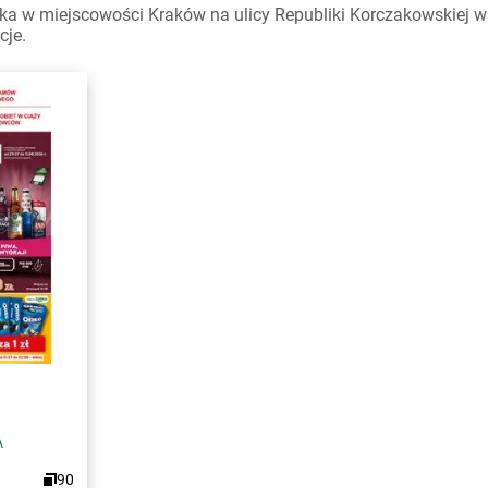
a w miejscowości Kraków na ulicy Republiki Korczakowskiej wa
cje.
A
90